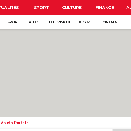
TUALITÉS
SPORT
CULTURE
FINANCE
A
SPORT
AUTO
TELEVISION
VOYAGE
CINEMA
Volets, Portails..