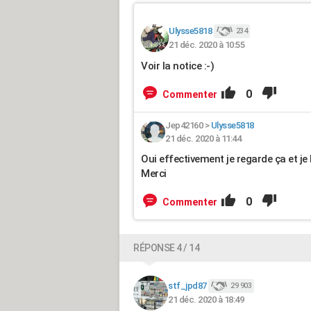
Ulysse5818
234
21 déc. 2020 à 10:55
Voir la notice :-)
0
Commenter
Jep42160
>
Ulysse5818
21 déc. 2020 à 11:44
Oui effectivement je regarde ça et je 
Merci
0
Commenter
RÉPONSE 4 / 14
stf_jpd87
29 903
21 déc. 2020 à 18:49