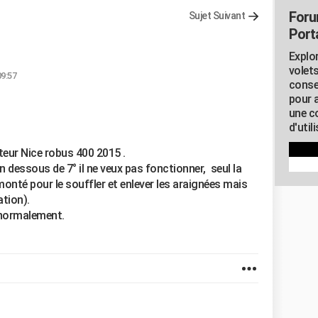
Foru
Sujet Suivant
Porta
Explor
volets
09:57
conse
pour 
une c
d'util
teur Nice robus 400 2015 .
en dessous de 7° il ne veux pas fonctionner, seul la
démonté pour le souffler et enlever les araignées mais
ation).
e normalement.