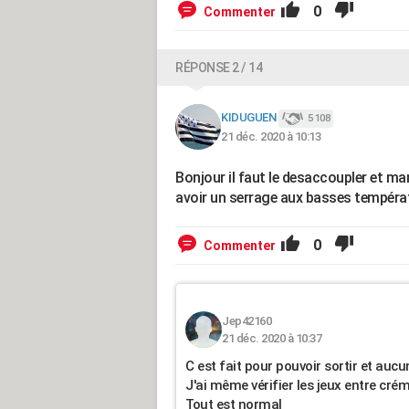
0
Commenter
RÉPONSE 2 / 14
KIDUGUEN
5 108
21 déc. 2020 à 10:13
Bonjour il faut le desaccoupler et man
avoir un serrage aux basses températ
0
Commenter
Jep42160
21 déc. 2020 à 10:37
C est fait pour pouvoir sortir et aucu
J'ai même vérifier les jeux entre crém
Tout est normal