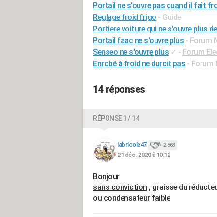
Portail ne s'ouvre pas quand il fait fr
Reglage froid frigo
- Guide
Portiere voiture qui ne s'ouvre plus de 
Portail faac ne s'ouvre plus
-
Forum Mo
Senseo ne s'ouvre plus
✓
-
Forum El
Enrobé à froid ne durcit pas
-
Forum 
14 réponses
RÉPONSE 1 / 14
labricole47
2 863
21 déc. 2020 à 10:12
Bonjour
sans conviction
, graisse du réducteur
ou condensateur faible