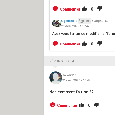
0
Commenter
Ulysse5818
>
Jep42160
234
21 déc. 2020 à 10:42
Avez vous tenter de modifier la "forc
0
Commenter
RÉPONSE 3 / 14
Jep42160
21 déc. 2020 à 10:47
Non comment fait-on ??
0
Commenter