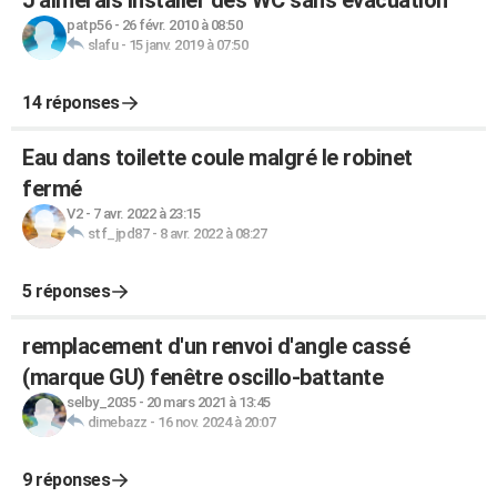
patp56
-
26 févr. 2010 à 08:50
slafu
-
15 janv. 2019 à 07:50
14 réponses
Eau dans toilette coule malgré le robinet
fermé
V2
-
7 avr. 2022 à 23:15
stf_jpd87
-
8 avr. 2022 à 08:27
5 réponses
remplacement d'un renvoi d'angle cassé
(marque GU) fenêtre oscillo-battante
selby_2035
-
20 mars 2021 à 13:45
dimebazz
-
16 nov. 2024 à 20:07
9 réponses