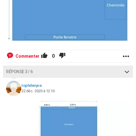
0
Commenter
RÉPONSE 3 / 6
tophdenyce
22 déc. 2020 à 12:10