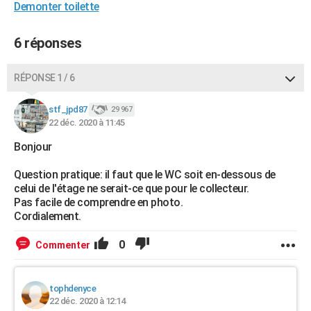
Demonter toilette
6 réponses
RÉPONSE 1 / 6
stf_jpd87
29 967
22 déc. 2020 à 11:45
Bonjour
Question pratique: il faut que le WC soit en-dessous de
celui de l'étage ne serait-ce que pour le collecteur.
Pas facile de comprendre en photo.
Cordialement.
0
Commenter
tophdenyce
22 déc. 2020 à 12:14