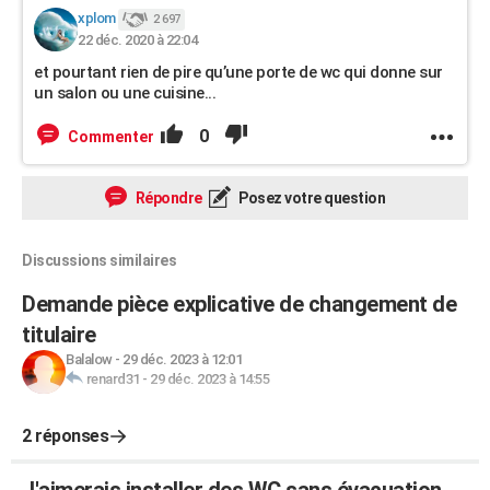
xplom
2 697
22 déc. 2020 à 22:04
et pourtant rien de pire qu’une porte de wc qui donne sur
un salon ou une cuisine...
0
Commenter
Répondre
Posez votre question
Discussions similaires
Demande pièce explicative de changement de
titulaire
Balalow
-
29 déc. 2023 à 12:01
renard31
-
29 déc. 2023 à 14:55
2 réponses
J'aimerais installer des WC sans évacuation