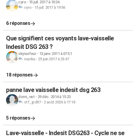
cyro
-
15 juil. 2017 à 10:36
cyro
-
15 juil. 2017 à 19:56
6 réponses
Que signifient ces voyants lave-vaisselle
Indesit DSG 263 ?
skysurfeur
-
13 janv. 2011 à 07:51
marika
-
25 juin 2017 à 23:47
18 réponses
panne lave vaisselle indesit dsg 263
domi_net
-
29 déc. 2014 à 15:23
stf_jpd87
-
2 août 2026 à 17:18
5 réponses
Lave-vaisselle - Indesit DSG263 - Cycle ne se