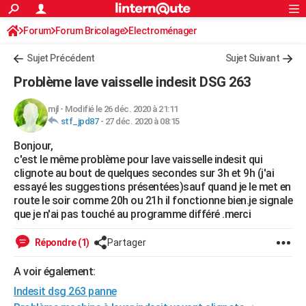
ACTUALITÉS
Forum
Forum Bricolage
Connexion
Electroménager
S'inscrire
Rechercher
Société
Education
Villes
Politique
Faits Divers
Monde
+
SPORT
Sujet Précédent
Sujet Suivant
Football
Cyclisme
Forum
Coupe du monde 2026
Tennis
Rugby
CULTURE
Problème lave vaisselle indesit DSG 263
TNT
Cinéma
Musique
Programme TV
Streaming
Sorties cinéma
+
FINANCE
mjl
-
Modifié le 26 déc. 2020 à 21:11
stf_jpd87
-
27 déc. 2020 à 08:15
Impôts
Immobilier
Banque
Crédit
Retraite
Epargne
Risques naturels par ville
Assurance
AUTO
Bonjour,
Réserver un essai
Berlines
Forum auto
Essais
Citadines
SUV
+
HIGH-TECH
c'est le même problème pour lave vaisselle indesit qui
clignote au bout de quelques secondes sur 3h et 9h (j'ai
Meilleur smartphone
Ordinateurs
Guide high-tech
Mobiles
Internet
Jeux vidéo
+
BRICOLAGE
essayé les suggestions présentées)sauf quand je le met en
route le soir comme 20h ou 21h il fonctionne bien.je signale
Aménagement intérieur
Cuisine
Jardinage
+
Forum
Extérieur
Salle de bains
Rangement
WEEK-END
que je n'ai pas touché au programme différé .merci
Escapades
Expositions
Week-end nature
Guides de France
Patrimoine
Musées
+
LIFESTYLE
Répondre (1)
Partager
Bien-être
Mode
+
Art de vivre
Loisirs
Modes de vie
SANTE
A voir également:
Indesit dsg 263 panne
Guide de la santé
Médicaments
+
Alimentation
Maladies
Sommeil
VOYAGE