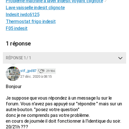
Problème machine à laver indesit voyant clignote
✓
City break
Voyage de noces
Climat
Destinations
Voyage nature
Forum
+
PHOTO
Lave vaisselle indesit clignote
Indesit iwdc6125
GUIDES D'ACHAT
Thermostat frigo indesit
F05 indesit
BONS PLANS
CARTE DE VOEUX
1 réponse
Carte Bonne année
Carte Pâques
Carte de Noël
Carte Saint-Valentin
Carte d'anniversaire
DICTIONNAIRE
RÉPONSE 1 / 1
Biographies
Expressions
Dictionnaire
Citations
Proverbes
PROGRAMME TV
stf_jpd87
29 966
27 déc. 2020 à 08:15
COPAINS D'AVANT
Bonjour
Se connecter
Collèges
Universités
Service militaire
S'inscrire
Lycées
Primaires
Entreprises
Avis de recherche
AVIS DE DÉCÈS
Je suppose que vous répondez à un message lu sur le
FORUM
forum. Vous n'avez pas appuyé sur "répondre " mais sur un
autre bouton. "posez votre question"
Lifestyle
Sport
Television
Cinema
Bricolage
Culture
Auto
Voyage
donc je ne comprends pas votre problème.
en cours de journée il doit fonctionner à l'identique du soir.
20/21h ???