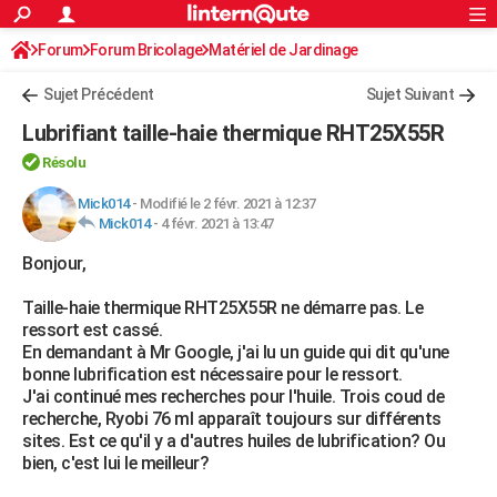
ACTUALITÉS
Forum
Forum Bricolage
Connexion
Matériel de Jardinage
S'inscrire
Rechercher
Société
Education
Villes
Politique
Faits Divers
Monde
+
SPORT
Sujet Précédent
Sujet Suivant
Football
Cyclisme
Forum
Coupe du monde 2026
Tennis
Rugby
CULTURE
Lubrifiant taille-haie thermique RHT25X55R
TNT
Cinéma
Musique
Programme TV
Streaming
Sorties cinéma
+
FINANCE
Résolu
Impôts
Immobilier
Banque
Crédit
Retraite
Epargne
Risques naturels par ville
Assurance
Mick014
-
Modifié le 2 févr. 2021 à 12:37
AUTO
Mick014
-
4 févr. 2021 à 13:47
Réserver un essai
Berlines
Forum auto
Essais
Citadines
SUV
+
HIGH-TECH
Bonjour,
Meilleur smartphone
Ordinateurs
Guide high-tech
Mobiles
Internet
Jeux vidéo
+
BRICOLAGE
Taille-haie thermique RHT25X55R ne démarre pas. Le
ressort est cassé.
Aménagement intérieur
Cuisine
Jardinage
+
Forum
Extérieur
Salle de bains
Rangement
WEEK-END
En demandant à Mr Google, j'ai lu un guide qui dit qu'une
bonne lubrification est nécessaire pour le ressort.
Escapades
Expositions
Week-end nature
Guides de France
Patrimoine
Musées
+
LIFESTYLE
J'ai continué mes recherches pour l'huile. Trois coud de
recherche, Ryobi 76 ml apparaît toujours sur différents
Bien-être
Mode
+
Art de vivre
Loisirs
Modes de vie
SANTE
sites. Est ce qu'il y a d'autres huiles de lubrification? Ou
bien, c'est lui le meilleur?
Guide de la santé
Médicaments
+
Alimentation
Maladies
Sommeil
VOYAGE