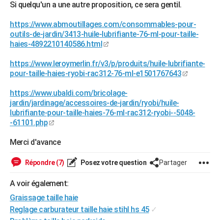
Si quelqu'un a une autre proposition, ce sera gentil.
City break
Voyage de noces
Climat
Destinations
Voyage nature
Forum
+
PHOTO
https://www.abmoutillages.com/consommables-pour-
GUIDES D'ACHAT
outils-de-jardin/3413-huile-lubrifiante-76-ml-pour-taille-
haies-4892210140586.html
BONS PLANS
https://www.leroymerlin.fr/v3/p/produits/huile-lubrifiante-
CARTE DE VOEUX
pour-taille-haies-ryobi-rac312-76-ml-e1501767643
Carte Bonne année
Carte Pâques
Carte de Noël
Carte Saint-Valentin
Carte d'anniversaire
DICTIONNAIRE
https://www.ubaldi.com/bricolage-
jardin/jardinage/accessoires-de-jardin/ryobi/huile-
Biographies
Expressions
Dictionnaire
Citations
Proverbes
PROGRAMME TV
lubrifiante-pour-taille-haies-76-ml-rac312-ryobi--5048-
-61101.php
COPAINS D'AVANT
Merci d'avance
Se connecter
Collèges
Universités
Service militaire
S'inscrire
Lycées
Primaires
Entreprises
Avis de recherche
AVIS DE DÉCÈS
Répondre (7)
Posez votre question
Partager
FORUM
A voir également:
Lifestyle
Sport
Television
Cinema
Bricolage
Culture
Auto
Voyage
Graissage taille haie
Reglage carburateur taille haie stihl hs 45
✓