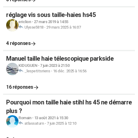
réglage vis sous taille-haies hs45
ericlion
-
27 mars 2019 à 14:55
Ulysse5818
-
29 mars 2025 à 16:07
4 réponses
Manuel taille haie télescopique parkside
KIDUGUEN
-
7 juin 2023 à 21:50
_lespetitsriens
-
16 déc. 2025 à 16:56
16 réponses
Pourquoi mon taille haie stihl hs 45 ne démarre
plus ?
Romain
-
13 août 2021 à 15:30
atlassaturn
-
7 juin 2025 à 12:10