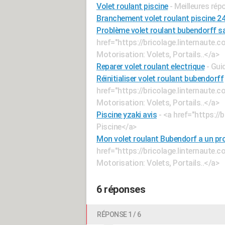
Volet roulant piscine
- Meilleures ré
Branchement volet roulant piscine 2
Problème volet roulant bubendorff 
href="https://bricolage.linternaute
Motorisation: Volets, Portails..</a>
Reparer volet roulant electrique
- Gui
Réinitialiser volet roulant bubendorff
href="https://bricolage.linternaute
Motorisation: Volets, Portails..</a>
Piscine yzaki avis
- <a href="https:/
Piscine</a>
Mon volet roulant Bubendorf a un pr
href="https://bricolage.linternaute
Motorisation: Volets, Portails..</a>
6 réponses
RÉPONSE 1 / 6