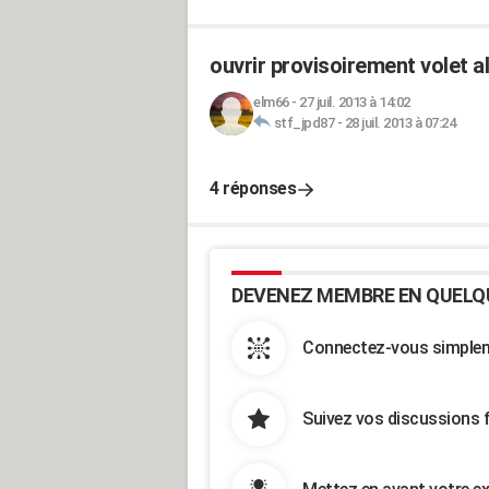
ouvrir provisoirement volet al
elm66
-
27 juil. 2013 à 14:02
stf_jpd87
-
28 juil. 2013 à 07:24
4 réponses
DEVENEZ MEMBRE EN QUELQ
Connectez-vous simpleme
Suivez vos discussions 