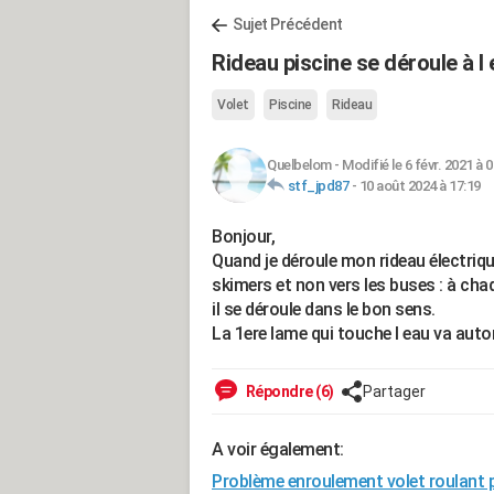
Sujet Précédent
Rideau piscine se déroule à l
Volet
Piscine
Rideau
Quelbelom
-
Modifié le 6 févr. 2021 à 
stf_jpd87
-
10 août 2024 à 17:19
Bonjour,
Quand je déroule mon rideau électrique
skimers et non vers les buses : à ch
il se déroule dans le bon sens.
La 1ere lame qui touche l eau va aut
Répondre (6)
Partager
A voir également:
Problème enroulement volet roulant 