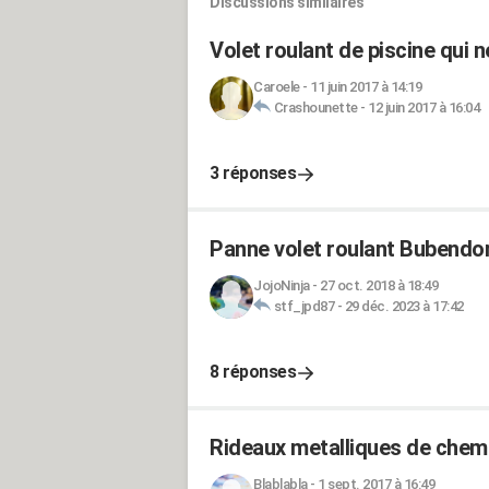
Discussions similaires
Volet roulant de piscine qui n
Caroele
-
11 juin 2017 à 14:19
Crashounette
-
12 juin 2017 à 16:04
3 réponses
Panne volet roulant Bubendor
JojoNinja
-
27 oct. 2018 à 18:49
stf_jpd87
-
29 déc. 2023 à 17:42
8 réponses
Rideaux metalliques de chem
Blablabla
-
1 sept. 2017 à 16:49