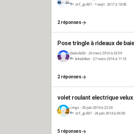
stf_jpd87
-
1 sept. 2017 à 18:05
2 réponses
Pose tringle à rideaux de baie
diabola56
-
26 mars 2016 à 23:59
lekabilien
-
27 mars 2016 à 11:15
2 réponses
volet roulant electrique velux
cmgx
-
25 juin 2014 à 22:24
stf_jpd87
-
26 juin 2014 à 06:58
5 réponses