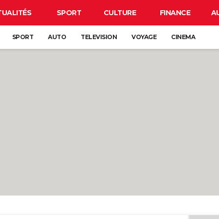
TUALITÉS
SPORT
CULTURE
FINANCE
A
SPORT
AUTO
TELEVISION
VOYAGE
CINEMA