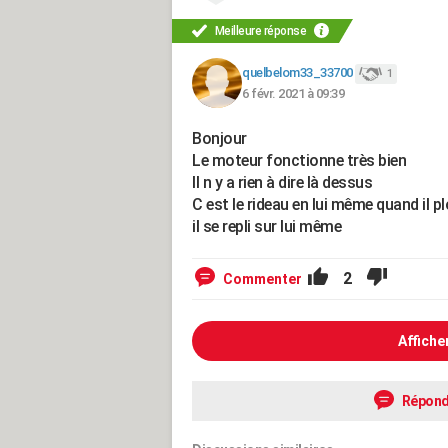
Meilleure réponse
quelbelom33_33700
1
6 févr. 2021 à 09:39
Bonjour
Le moteur fonctionne très bien
Il n y a rien à dire là dessus
C est le rideau en lui même quand il p
il se repli sur lui même
2
Commenter
Affiche
Répond