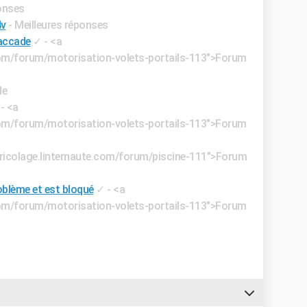
ponses
4v
- Meilleures réponses
saccade
✓
- <a
.com/forum/motorisation-volets-portails-113">Forum
de
- <a
.com/forum/motorisation-volets-portails-113">Forum
/bricolage.linternaute.com/forum/piscine-111">Forum
oblème et est bloqué
✓
- <a
.com/forum/motorisation-volets-portails-113">Forum