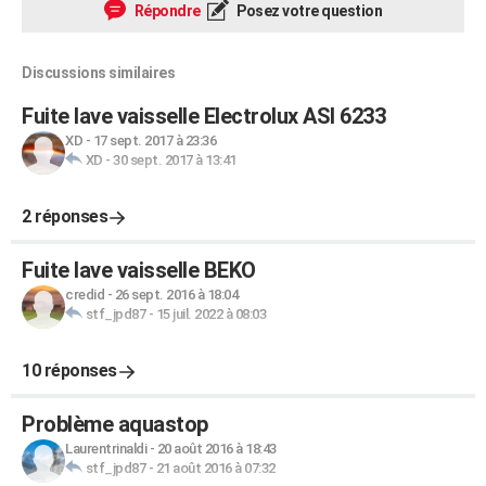
Répondre
Posez votre question
Discussions similaires
Fuite lave vaisselle Electrolux ASI 6233
XD
-
17 sept. 2017 à 23:36
XD
-
30 sept. 2017 à 13:41
2 réponses
Fuite lave vaisselle BEKO
credid
-
26 sept. 2016 à 18:04
stf_jpd87
-
15 juil. 2022 à 08:03
10 réponses
Problème aquastop
Laurentrinaldi
-
20 août 2016 à 18:43
stf_jpd87
-
21 août 2016 à 07:32