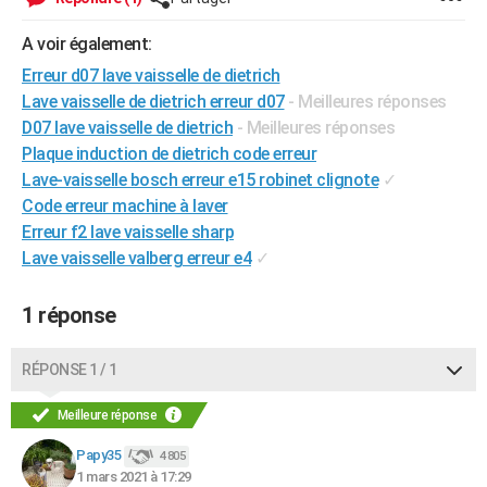
City break
Voyage de noces
Climat
Destinations
Voyage nature
Forum
+
PHOTO
A voir également:
GUIDES D'ACHAT
Erreur d07 lave vaisselle de dietrich
Lave vaisselle de dietrich erreur d07
- Meilleures réponses
BONS PLANS
D07 lave vaisselle de dietrich
- Meilleures réponses
Plaque induction de dietrich code erreur
CARTE DE VOEUX
Lave-vaisselle bosch erreur e15 robinet clignote
✓
Carte Bonne année
Carte Pâques
Carte de Noël
Carte Saint-Valentin
Carte d'anniversaire
DICTIONNAIRE
Code erreur machine à laver
Erreur f2 lave vaisselle sharp
Biographies
Expressions
Dictionnaire
Citations
Proverbes
PROGRAMME TV
Lave vaisselle valberg erreur e4
✓
COPAINS D'AVANT
1 réponse
Se connecter
Collèges
Universités
Service militaire
S'inscrire
Lycées
Primaires
Entreprises
Avis de recherche
AVIS DE DÉCÈS
RÉPONSE 1 / 1
FORUM
Meilleure réponse
Lifestyle
Sport
Television
Cinema
Bricolage
Culture
Auto
Voyage
Papy35
4 805
1 mars 2021 à 17:29