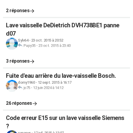
2 réponses
Lave vaisselle DeDietrich DVH738BE1 panne
d07
Sylv64
-
23 oct. 2015 à 20:52
Papy35
-
23 oct. 2015 à 23:40
3 réponses
Fuite d'eau arrière du lave-vaisselle Bosch.
domy1960
-
12 sept. 2015 à 16:17
jo75
-
12 juin 2024 à 14:12
26 réponses
Code erreur E15 sur un lave vaisselle Siemens
?
synanys
-
17 juil. 2015 à 13:07