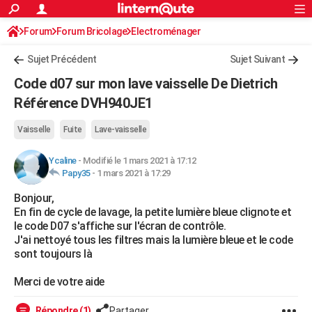
ACTUALITÉS
Forum
Forum Bricolage
Connexion
Electroménager
S'inscrire
Rechercher
Société
Education
Villes
Politique
Faits Divers
Monde
+
SPORT
Sujet Précédent
Sujet Suivant
Football
Cyclisme
Forum
Coupe du monde 2026
Tennis
Rugby
CULTURE
Code d07 sur mon lave vaisselle De Dietrich
TNT
Cinéma
Musique
Programme TV
Streaming
Sorties cinéma
+
Référence DVH940JE1
FINANCE
Impôts
Immobilier
Banque
Crédit
Retraite
Epargne
Risques naturels par ville
Assurance
AUTO
Vaisselle
Fuite
Lave-vaisselle
Réserver un essai
Berlines
Forum auto
Essais
Citadines
SUV
+
HIGH-TECH
Ycaline
-
Modifié le 1 mars 2021 à 17:12
Papy35
-
1 mars 2021 à 17:29
Meilleur smartphone
Ordinateurs
Guide high-tech
Mobiles
Internet
Jeux vidéo
+
BRICOLAGE
Bonjour,
En fin de cycle de lavage, la petite lumière bleue clignote et
Aménagement intérieur
Cuisine
Jardinage
+
Forum
Extérieur
Salle de bains
Rangement
WEEK-END
le code D07 s'affiche sur l'écran de contrôle.
J'ai nettoyé tous les filtres mais la lumière bleue et le code
Escapades
Expositions
Week-end nature
Guides de France
Patrimoine
Musées
+
LIFESTYLE
sont toujours là
Bien-être
Mode
+
Art de vivre
Loisirs
Modes de vie
SANTE
Merci de votre aide
Guide de la santé
Médicaments
+
Alimentation
Maladies
Sommeil
VOYAGE
Répondre (1)
Partager