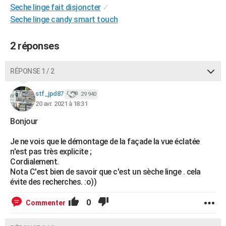
Seche linge fait disjoncter
✓
City break
Voyage de noces
Climat
Destinations
Voyage nature
Forum
+
PHOTO
Seche linge candy smart touch
GUIDES D'ACHAT
2 réponses
BONS PLANS
RÉPONSE 1 / 2
CARTE DE VOEUX
Carte Bonne année
Carte Pâques
Carte de Noël
Carte Saint-Valentin
Carte d'anniversaire
DICTIONNAIRE
stf_jpd87
29 940
20 avr. 2021 à 18:31
Biographies
Expressions
Dictionnaire
Citations
Proverbes
PROGRAMME TV
Bonjour
COPAINS D'AVANT
Je ne vois que le démontage de la façade la vue éclatée
n'est pas très explicite ;
Se connecter
Collèges
Universités
Service militaire
S'inscrire
Lycées
Primaires
Entreprises
Avis de recherche
AVIS DE DÉCÈS
Cordialement.
Nota C'est bien de savoir que c'est un sèche linge . cela
FORUM
évite des recherches. :o))
Lifestyle
Sport
Television
Cinema
Bricolage
Culture
Auto
Voyage
0
Commenter