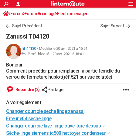
ACTUALITÉS
Forum
Forum Bricolage
Connexion
Electroménager
S'inscrire
Rechercher
Société
Education
Villes
Politique
Faits Divers
Monde
+
SPORT
Sujet Précédent
Sujet Suivant
Football
Cyclisme
Forum
Coupe du monde 2026
Tennis
Rugby
CULTURE
Zanussi TD4120
TNT
Cinéma
Musique
Programme TV
Streaming
Sorties cinéma
+
FINANCE
fifi44130
-
Modifié le 20 avr. 2021 à 15:51
Profil bloqué -
20 avr. 2021 à 18:41
Impôts
Immobilier
Banque
Crédit
Retraite
Epargne
Risques naturels par ville
Assurance
AUTO
Bonjour
Réserver un essai
Berlines
Forum auto
Essais
Citadines
SUV
+
HIGH-TECH
Comment procéder pour remplacer la partie femelle du
verrou de fermeture hublot(réf.521 sur vue éclatée)
Meilleur smartphone
Ordinateurs
Guide high-tech
Mobiles
Internet
Jeux vidéo
+
BRICOLAGE
Répondre (2)
Partager
Aménagement intérieur
Cuisine
Jardinage
+
Forum
Extérieur
Salle de bains
Rangement
WEEK-END
A voir également:
Escapades
Expositions
Week-end nature
Guides de France
Patrimoine
Musées
+
LIFESTYLE
Changer courroie seche linge zanussi
Bien-être
Mode
+
Art de vivre
Loisirs
Modes de vie
Erreur e04 seche linge
SANTE
Changer courroie lave-linge ouverture dessus
✓
Guide de la santé
Médicaments
+
Alimentation
Maladies
Sommeil
VOYAGE
Sèche-linge siemens iq500 nettoyer condenseur
✓