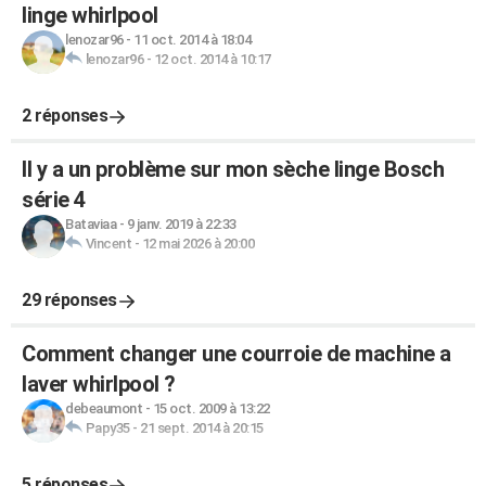
linge whirlpool
lenozar96
-
11 oct. 2014 à 18:04
lenozar96
-
12 oct. 2014 à 10:17
2 réponses
Il y a un problème sur mon sèche linge Bosch
série 4
Bataviaa
-
9 janv. 2019 à 22:33
Vincent
-
12 mai 2026 à 20:00
29 réponses
Comment changer une courroie de machine a
laver whirlpool ?
debeaumont
-
15 oct. 2009 à 13:22
Papy35
-
21 sept. 2014 à 20:15
5 réponses