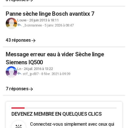
Panne sèche linge Bosch avantixx 7
Louve
-
20 juin 2013 à 18:11
_bonnannee
-
5 janv. 2026 à 08:47
43 réponses
Message erreur eau à vider Sèche linge
Siemens IQ500
Ln
-
24 juil. 2016 à 13:22
stf_jpd87
-
8 févr. 2021 à 09:39
7 réponses
DEVENEZ MEMBRE EN QUELQUES CLICS
Connectez-vous simplement avec ceux qui