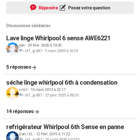
Répondre
Posez votre question
Discussions similaires
Lave linge Whirlpool 6 sense AWE6221
yan
-
29 févr. 2020 à 10:05
stf_jpd87
-
5 mars 2020 à 10:33
5 réponses
séche linge whirlpool 6th à condensation
cris1
-
15 mars 2013 à 22:17
stf_jpd87
-
27 janv. 2025 à 08:33
14 réponses
refrigérateur Whirlpool 6th Sense en panne
Dan.I.EL
-
12 févr. 2015 à 11:22
stf_jpd87
-
15 août 2025 à 07:52