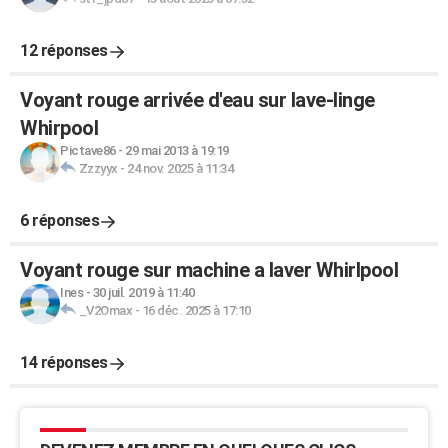
12 réponses
Voyant rouge arrivée d'eau sur lave-linge
Whirpool
Pictave86
-
29 mai 2013 à 19:19
Zzzyyx
-
24 nov. 2025 à 11:34
6 réponses
Voyant rouge sur machine a laver Whirlpool
Ines
-
30 juil. 2019 à 11:40
_V2Omax
-
16 déc. 2025 à 17:10
14 réponses