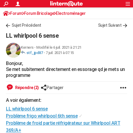
ACTUALITÉS
Forum
Forum Bricolage
Connexion
Electroménager
S'inscrire
Rechercher
Société
Education
Villes
Politique
Faits Divers
Monde
+
SPORT
Sujet Précédent
Sujet Suivant
Football
Cyclisme
Forum
Coupe du monde 2026
Tennis
Rugby
CULTURE
LL whirlpool 6 sense
TNT
Cinéma
Musique
Programme TV
Streaming
Sorties cinéma
+
FINANCE
Kerners
-
Modifié le 6 juil. 2021 à 21:21
stf_jpd87
-
7 juil. 2021 à 07:15
Impôts
Immobilier
Banque
Crédit
Retraite
Epargne
Risques naturels par ville
Assurance
AUTO
Bonjour,
Réserver un essai
Berlines
Forum auto
Essais
Citadines
SUV
+
HIGH-TECH
Se met subitement directement en essorage qd je mets un
programme
Meilleur smartphone
Ordinateurs
Guide high-tech
Mobiles
Internet
Jeux vidéo
+
BRICOLAGE
Répondre (2)
Partager
Aménagement intérieur
Cuisine
Jardinage
+
Forum
Extérieur
Salle de bains
Rangement
WEEK-END
A voir également:
Escapades
Expositions
Week-end nature
Guides de France
Patrimoine
Musées
+
LIFESTYLE
LL whirlpool 6 sense
Bien-être
Mode
+
Art de vivre
Loisirs
Modes de vie
Problème frigo whirlpool 6th sense
✓
SANTE
Problème de froid partie réfrigérateur sur Whirlpool ART
Guide de la santé
Médicaments
+
Alimentation
Maladies
Sommeil
VOYAGE
369/A+