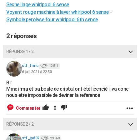
Seche linge whirlpool 6 sense
City break
Voyage de noces
Climat
Destinations
Voyage nature
Forum
+
PHOTO
Voyant rouge machine à laver whirlpool 6 sense
✓
Symbole pyrolyse four whirlpool 6th sense
GUIDES D'ACHAT
BONS PLANS
2 réponses
CARTE DE VOEUX
RÉPONSE 1 / 2
Carte Bonne année
Carte Pâques
Carte de Noël
Carte Saint-Valentin
Carte d'anniversaire
DICTIONNAIRE
stf_frmu
12 511
Biographies
Expressions
Dictionnaire
Citations
Proverbes
PROGRAMME TV
6 juil. 2021 à 22:50
Bjr
COPAINS D'AVANT
Mme irma et sa boule de cristal ont été licencié il va donc
Se connecter
Collèges
Universités
Service militaire
S'inscrire
Lycées
Primaires
Entreprises
Avis de recherche
nous etre impossible de deviner la reference
AVIS DE DÉCÈS
0
Commenter
FORUM
Lifestyle
Sport
Television
Cinema
Bricolage
Culture
Auto
Voyage
RÉPONSE 2 / 2
stf_jpd87
29 968