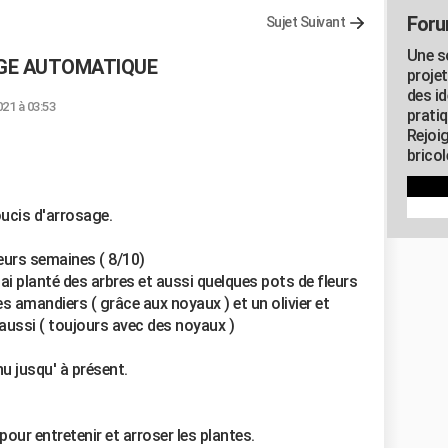
Foru
Sujet Suivant
Une s
GE AUTOMATIQUE
proje
des id
2021 à 03:53
pratiq
Rejoi
brico
soucis d'arrosage.
eurs semaines ( 8/10)
j'ai planté des arbres et aussi quelques pots de fleurs
es amandiers ( grâce aux noyaux ) et un olivier et
 aussi ( toujours avec des noyaux )
u jusqu' à présent.
our entretenir et arroser les plantes.