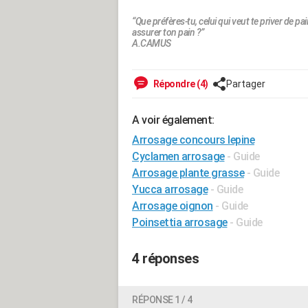
“Que préfères-tu, celui qui veut te priver de pai
assurer ton pain ?”
A.CAMUS
Répondre (4)
Partager
A voir également:
Arrosage concours lepine
Cyclamen arrosage
- Guide
Arrosage plante grasse
- Guide
Yucca arrosage
- Guide
Arrosage oignon
- Guide
Poinsettia arrosage
- Guide
4 réponses
RÉPONSE 1 / 4