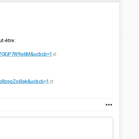
t-être :
v=fQEjP7W9g6M&ucbcb=1
=q8zpgZoi0pk&ucbcb=1