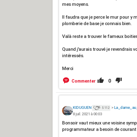
mes moyens.
Il faudra que je perce le mur pour y m
plomberie de base je connais bien.
Valà reste a trouver le fameux boitier
Quand j'aurais trouvé je revendrais v
intéressés.
Merci
0
Commenter
KIDUGUEN
>
La_dame_au
5 112
8 juil. 2021 à 00:03
Bonsoir vaut mieux une voisine sympa 
programmateur a besoin de courant et