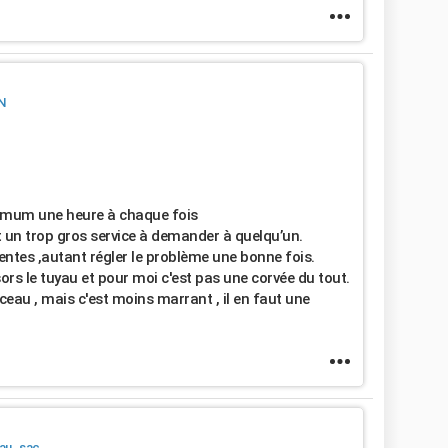
N
nimum une heure à chaque fois
t un trop gros service à demander à quelqu’un.
tes ,autant régler le problème une bonne fois.
sors le tuyau et pour moi c'est pas une corvée du tout.
ceau , mais c'est moins marrant , il en faut une
au_sac