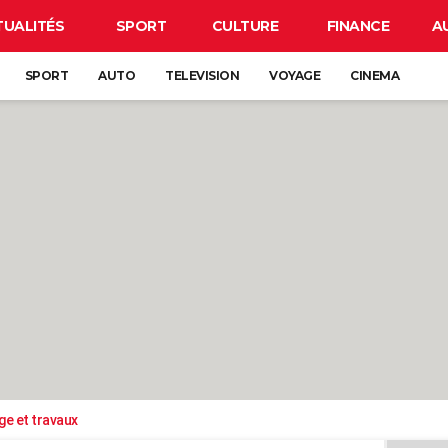
TUALITÉS
SPORT
CULTURE
FINANCE
A
SPORT
AUTO
TELEVISION
VOYAGE
CINEMA
ge et travaux