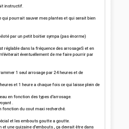
t instructif.
e qui pourrait sauver mes plantes et qui serait bien
piloté par un petit boitier sympa (pas énorme)
 est réglable dans la fréquence des arrosageS et en
m'éviterait éventuellement de me faire pourrir par
rammer 1 seul arrosage par 24 heures et de
res et 1 heure a chaque fois ce qui laisse plein de
 l'eau en fonction des types d'arrosage.
voyant .
 en fonction du cout maxi recherché.
pécial et les embouts goutte a goutte.
 et une quizaine d'embouts , ça devrait être dans