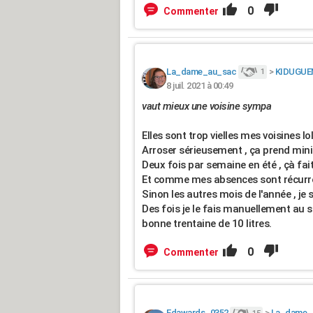
0
Commenter
La_dame_au_sac
>
KIDUGUE
1
8 juil. 2021 à 00:49
vaut mieux une voisine sympa
Elles sont trop vielles mes voisines lol
Arroser sérieusement , ça prend mi
Deux fois par semaine en été , çà fai
Et comme mes absences sont récurren
Sinon les autres mois de l'année , je 
Des fois je le fais manuellement au s
bonne trentaine de 10 litres.
0
Commenter
Edawards_0352
>
La_dame_