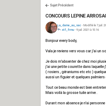
Sujet Précédent
CONCOURS LEPINE ARROSA
La_dame_au_sac
-
Modifié le 7 juil. 
stf_frmu
-
9 juil. 2021 à 15:16
Bonjour every body,
Vala je reviens vers vous car j'ai un 
Je dois m'absenter de chez moi plusi
j'ai une petite courette dans laquelle 
( rosiers , géraniums etc etc ) quelqu
aussi un figuier et quelques palmiers
Tout ce beau monde est bien entreten
Mais voilà la grosse tuile arrive .
Durant mon absence je n'ai personne p