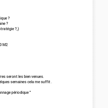
ique ?
ine ?
tratégie ?,)
70 M2
res seront les bien venues.
lques semaines cela me suffit .
pannage périodique "