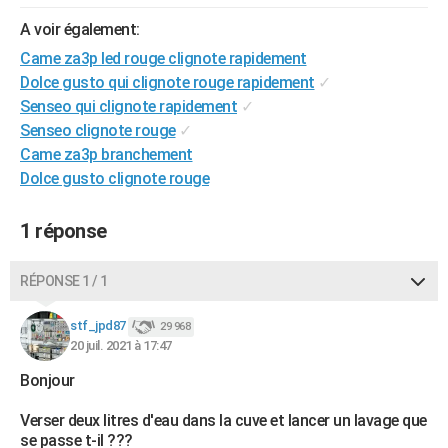
City break
Voyage de noces
Climat
Destinations
Voyage nature
Forum
+
PHOTO
A voir également:
Came za3p led rouge clignote rapidement
GUIDES D'ACHAT
Dolce gusto qui clignote rouge rapidement
✓
BONS PLANS
Senseo qui clignote rapidement
✓
Senseo clignote rouge
✓
CARTE DE VOEUX
Came za3p branchement
Dolce gusto clignote rouge
Carte Bonne année
Carte Pâques
Carte de Noël
Carte Saint-Valentin
Carte d'anniversaire
DICTIONNAIRE
Biographies
Expressions
Dictionnaire
Citations
Proverbes
PROGRAMME TV
1 réponse
COPAINS D'AVANT
RÉPONSE 1 / 1
Se connecter
Collèges
Universités
Service militaire
S'inscrire
Lycées
Primaires
Entreprises
Avis de recherche
AVIS DE DÉCÈS
stf_jpd87
29 968
20 juil. 2021 à 17:47
FORUM
Bonjour
Lifestyle
Sport
Television
Cinema
Bricolage
Culture
Auto
Voyage
Verser deux litres d'eau dans la cuve et lancer un lavage que
se passe t-il ???