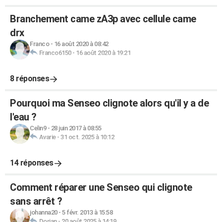
Branchement came zA3p avec cellule came
drx
Franco
-
16 août 2020 à 08:42
Franco6150
-
16 août 2020 à 19:21
8 réponses
Pourquoi ma Senseo clignote alors qu'il y a de
l'eau ?
Celin9
-
28 juin 2017 à 08:55
Avarie
-
31 oct. 2025 à 10:12
14 réponses
Comment réparer une Senseo qui clignote
sans arrêt ?
johanna20
-
5 févr. 2013 à 15:58
Dorian
-
20 août 2025 à 14:19