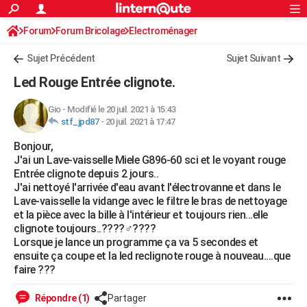
ACTUALITÉS
Forum
Forum Bricolage
Connexion
Electroménager
S'inscrire
Rechercher
Société
Education
Villes
Politique
Faits Divers
Monde
+
SPORT
Sujet Précédent
Sujet Suivant
Football
Cyclisme
Forum
Coupe du monde 2026
Tennis
Rugby
CULTURE
Led Rouge Entrée clignote.
TNT
Cinéma
Musique
Programme TV
Streaming
Sorties cinéma
+
FINANCE
Gio
-
Modifié le 20 juil. 2021 à 15:43
stf_jpd87
-
20 juil. 2021 à 17:47
Impôts
Immobilier
Banque
Crédit
Retraite
Epargne
Risques naturels par ville
Assurance
AUTO
Bonjour,
Réserver un essai
Berlines
Forum auto
Essais
Citadines
SUV
+
HIGH-TECH
J'ai un Lave-vaisselle Miele G896-60 sci et le voyant rouge
Entrée clignote depuis 2 jours..
Meilleur smartphone
Ordinateurs
Guide high-tech
Mobiles
Internet
Jeux vidéo
+
BRICOLAGE
J'ai nettoyé l'arrivée d'eau avant l'électrovanne et dans le
Lave-vaisselle la vidange avec le filtre le bras de nettoyage
Aménagement intérieur
Cuisine
Jardinage
+
Forum
Extérieur
Salle de bains
Rangement
WEEK-END
et la pièce avec la bille à l'intérieur et toujours rien...elle
clignote toujours..????‍♂️????
Escapades
Expositions
Week-end nature
Guides de France
Patrimoine
Musées
+
LIFESTYLE
Lorsque je lance un programme ça va 5 secondes et
ensuite ça coupe et la led reclignote rouge à nouveau....que
Bien-être
Mode
+
Art de vivre
Loisirs
Modes de vie
SANTE
faire ???
Guide de la santé
Médicaments
+
Alimentation
Maladies
Sommeil
VOYAGE
Répondre (1)
Partager