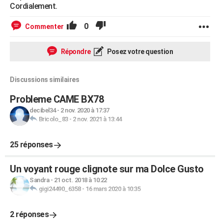
Cordialement.
0
Commenter
Répondre
Posez votre question
Discussions similaires
Probleme CAME BX78
decibel34
-
2 nov. 2020 à 17:37
Bricolo_83
-
2 nov. 2021 à 13:44
25 réponses
Un voyant rouge clignote sur ma Dolce Gusto
Sandra
-
21 oct. 2018 à 10:22
gigi24490_6358
-
16 mars 2020 à 10:35
2 réponses