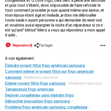
congélateur et -2 côté frigo, cela tient a peine une seconde
City break
Voyage de noces
Climat
Destinations
Voyage nature
Forum
+
et puis tout s'éteint, donc impossible de faire refroidir le
PHOTO
tout comment procèder je suis quand même une senior, et
mon époux étant âgé et malade, je dois me débrouiller
GUIDES D'ACHAT
toute seule n ayant personne a qui demander de venir voir
et voudrais aussi épargner la visite d'un réparateur si ce n
BONS PLANS
est qu'une" bêtise" Merci a vous qui répondrez a mon appel
d aide ,
CARTE DE VOEUX
Carte Bonne année
Carte Pâques
Carte de Noël
Carte Saint-Valentin
Carte d'anniversaire
Répondre (4)
Partager
DICTIONNAIRE
Biographies
Expressions
Dictionnaire
Citations
Proverbes
PROGRAMME TV
A voir également:
Éteindre voyant filtre frigo américain samsung
COPAINS D'AVANT
Comment enlever le voyant filtre sur frigo americain
Se connecter
Collèges
Universités
Service militaire
S'inscrire
Lycées
Primaires
Entreprises
Avis de recherche
AVIS DE DÉCÈS
samsung
- Meilleures réponses
Enlever voyant filtre frigo samsung
- Meilleures réponses
FORUM
Temperature frigo americain
Degivrer congelateur sans eteindre frigo
Lifestyle
Sport
Television
Cinema
Bricolage
Culture
Auto
Voyage
Déboucher évacuation frigo samsung
✓
Problème frigo américain samsung, congélateur
✓