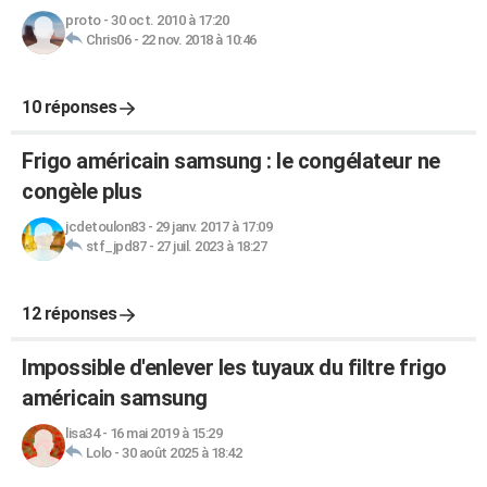
proto
-
30 oct. 2010 à 17:20
Chris06
-
22 nov. 2018 à 10:46
10 réponses
Frigo américain samsung : le congélateur ne
congèle plus
jcdetoulon83
-
29 janv. 2017 à 17:09
stf_jpd87
-
27 juil. 2023 à 18:27
12 réponses
Impossible d'enlever les tuyaux du filtre frigo
américain samsung
lisa34
-
16 mai 2019 à 15:29
Lolo
-
30 août 2025 à 18:42