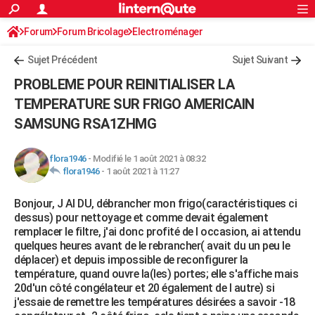
ACTUALITÉS
Forum
Forum Bricolage
Connexion
Electroménager
S'inscrire
Rechercher
Société
Education
Villes
Politique
Faits Divers
Monde
+
SPORT
Sujet Précédent
Sujet Suivant
Football
Cyclisme
Forum
Coupe du monde 2026
Tennis
Rugby
CULTURE
PROBLEME POUR REINITIALISER LA
TNT
Cinéma
Musique
Programme TV
Streaming
Sorties cinéma
+
TEMPERATURE SUR FRIGO AMERICAIN
FINANCE
SAMSUNG RSA1ZHMG
Impôts
Immobilier
Banque
Crédit
Retraite
Epargne
Risques naturels par ville
Assurance
AUTO
Réserver un essai
Berlines
Forum auto
Essais
Citadines
SUV
+
flora1946
-
Modifié le 1 août 2021 à 08:32
HIGH-TECH
flora1946
-
1 août 2021 à 11:27
Meilleur smartphone
Ordinateurs
Guide high-tech
Mobiles
Internet
Jeux vidéo
+
BRICOLAGE
Bonjour, J AI DU, débrancher mon frigo(caractéristiques ci
Aménagement intérieur
Cuisine
Jardinage
+
Forum
Extérieur
Salle de bains
Rangement
dessus) pour nettoyage et comme devait également
WEEK-END
remplacer le filtre, j'ai donc profité de l occasion, ai attendu
Escapades
Expositions
Week-end nature
Guides de France
Patrimoine
Musées
+
quelques heures avant de le rebrancher( avait du un peu le
LIFESTYLE
déplacer) et depuis impossible de reconfigurer la
Bien-être
Mode
+
Art de vivre
Loisirs
Modes de vie
température, quand ouvre la(les) portes; elle s'affiche mais
SANTE
20d'un côté congélateur et 20 également de l autre) si
Guide de la santé
Médicaments
+
Alimentation
Maladies
Sommeil
j'essaie de remettre les températures désirées a savoir -18
VOYAGE