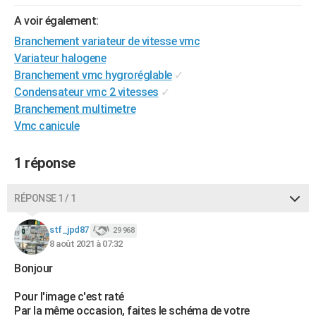
City break
Voyage de noces
Climat
Destinations
Voyage nature
Forum
+
PHOTO
A voir également:
Branchement variateur de vitesse vmc
GUIDES D'ACHAT
Variateur halogene
BONS PLANS
Branchement vmc hygroréglable
✓
Condensateur vmc 2 vitesses
✓
CARTE DE VOEUX
Branchement multimetre
Vmc canicule
Carte Bonne année
Carte Pâques
Carte de Noël
Carte Saint-Valentin
Carte d'anniversaire
DICTIONNAIRE
Biographies
Expressions
Dictionnaire
Citations
Proverbes
PROGRAMME TV
1 réponse
COPAINS D'AVANT
RÉPONSE 1 / 1
Se connecter
Collèges
Universités
Service militaire
S'inscrire
Lycées
Primaires
Entreprises
Avis de recherche
AVIS DE DÉCÈS
stf_jpd87
29 968
8 août 2021 à 07:32
FORUM
Bonjour
Lifestyle
Sport
Television
Cinema
Bricolage
Culture
Auto
Voyage
Pour l'image c'est raté
Par la même occasion, faites le schéma de votre