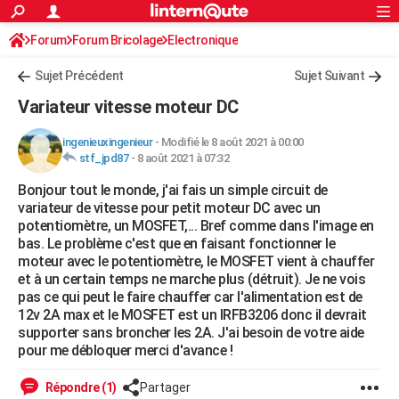
ACTUALITÉS
Forum
Forum Bricolage
Connexion
Electronique
S'inscrire
Rechercher
Société
Education
Villes
Politique
Faits Divers
Monde
+
SPORT
Sujet Précédent
Sujet Suivant
Football
Cyclisme
Forum
Coupe du monde 2026
Tennis
Rugby
CULTURE
Variateur vitesse moteur DC
TNT
Cinéma
Musique
Programme TV
Streaming
Sorties cinéma
+
FINANCE
ingenieuxingenieur
-
Modifié le 8 août 2021 à 00:00
stf_jpd87
-
8 août 2021 à 07:32
Impôts
Immobilier
Banque
Crédit
Retraite
Epargne
Risques naturels par ville
Assurance
AUTO
Bonjour tout le monde, j'ai fais un simple circuit de
Réserver un essai
Berlines
Forum auto
Essais
Citadines
SUV
+
HIGH-TECH
variateur de vitesse pour petit moteur DC avec un
potentiomètre, un MOSFET,... Bref comme dans l'image en
Meilleur smartphone
Ordinateurs
Guide high-tech
Mobiles
Internet
Jeux vidéo
+
BRICOLAGE
bas. Le problème c'est que en faisant fonctionner le
moteur avec le potentiomètre, le MOSFET vient à chauffer
Aménagement intérieur
Cuisine
Jardinage
+
Forum
Extérieur
Salle de bains
Rangement
WEEK-END
et à un certain temps ne marche plus (détruit). Je ne vois
pas ce qui peut le faire chauffer car l'alimentation est de
Escapades
Expositions
Week-end nature
Guides de France
Patrimoine
Musées
+
LIFESTYLE
12v 2A max et le MOSFET est un IRFB3206 donc il devrait
supporter sans broncher les 2A. J'ai besoin de votre aide
Bien-être
Mode
+
Art de vivre
Loisirs
Modes de vie
SANTE
pour me débloquer merci d'avance !
Guide de la santé
Médicaments
+
Alimentation
Maladies
Sommeil
VOYAGE
Répondre (1)
Partager