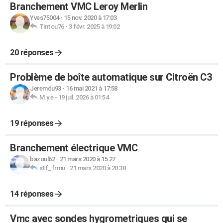
Branchement VMC Leroy Merlin
Yves75004
-
15 nov. 2020 à 17:03
Tintou76
-
3 févr. 2025 à 19:02
20 réponses
Problème de boîte automatique sur Citroën C3
Jeremdu93
-
16 mai 2021 à 17:58
M.y.e
-
19 juil. 2026 à 01:54
19 réponses
Branchement électrique VMC
bazoul62
-
21 mars 2020 à 15:27
stf_frmu
-
21 mars 2020 à 20:38
14 réponses
Vmc avec sondes hygrometriques qui se