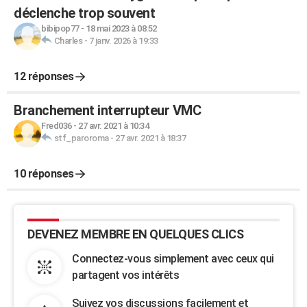
déclenche trop souvent
bibipop77
-
18 mai 2023 à 08:52
Charles
-
7 janv. 2026 à 19:33
12 réponses
Branchement interrupteur VMC
Fred036
-
27 avr. 2021 à 10:34
stf_paroroma
-
27 avr. 2021 à 18:37
10 réponses
DEVENEZ MEMBRE EN QUELQUES CLICS
Connectez-vous simplement avec ceux qui
partagent vos intérêts
Suivez vos discussions facilement et