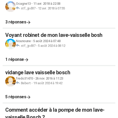
Ocagne13
-
11 avr. 2018 à 22:08
stf_jpd87
-
12 avr. 2018 à 07:55
3 réponses
Voyant robinet de mon lave-vaisselle bosh
Nounoune
-
5 août 2024 à 07:48
stf_jpd87
-
5 août 2024 à 08:12
1 réponse
vidange lave vaisselle bosch
fredo31470
-
26 nov. 2016 à 11:23
Bebert
-
19 août 2024 à 19:42
5 réponses
Comment accéder à la pompe de mon lave-
vaisselle Bosch ?