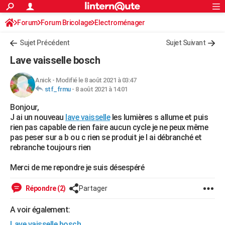
ACTUALITÉS
Forum
Forum Bricolage
Connexion
Electroménager
S'inscrire
Rechercher
Société
Education
Villes
Politique
Faits Divers
Monde
+
SPORT
Sujet Précédent
Sujet Suivant
Football
Cyclisme
Forum
Coupe du monde 2026
Tennis
Rugby
CULTURE
Lave vaisselle bosch
TNT
Cinéma
Musique
Programme TV
Streaming
Sorties cinéma
+
FINANCE
Anick
-
Modifié le 8 août 2021 à 03:47
stf_frmu
-
8 août 2021 à 14:01
Impôts
Immobilier
Banque
Crédit
Retraite
Epargne
Risques naturels par ville
Assurance
AUTO
Bonjour,
Réserver un essai
Berlines
Forum auto
Essais
Citadines
SUV
+
HIGH-TECH
J ai un nouveau
lave vaisselle
les lumières s allume et puis
rien pas capable de rien faire aucun cycle je ne peux même
Meilleur smartphone
Ordinateurs
Guide high-tech
Mobiles
Internet
Jeux vidéo
+
BRICOLAGE
pas peser sur a b ou c rien se produit je l ai débranché et
rebranche toujours rien
Aménagement intérieur
Cuisine
Jardinage
+
Forum
Extérieur
Salle de bains
Rangement
WEEK-END
Merci de me repondre je suis désespéré
Escapades
Expositions
Week-end nature
Guides de France
Patrimoine
Musées
+
LIFESTYLE
Répondre (2)
Partager
Bien-être
Mode
+
Art de vivre
Loisirs
Modes de vie
SANTE
A voir également:
Guide de la santé
Médicaments
+
Alimentation
Maladies
Sommeil
VOYAGE
Lave vaisselle bosch