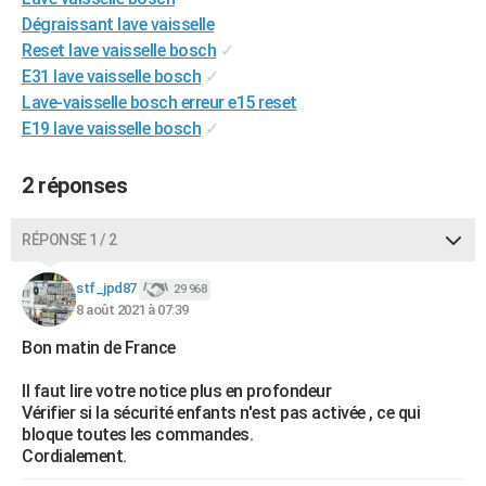
City break
Voyage de noces
Climat
Destinations
Voyage nature
Forum
+
Dégraissant lave vaisselle
PHOTO
Reset lave vaisselle bosch
✓
GUIDES D'ACHAT
E31 lave vaisselle bosch
✓
Lave-vaisselle bosch erreur e15 reset
BONS PLANS
E19 lave vaisselle bosch
✓
CARTE DE VOEUX
2 réponses
Carte Bonne année
Carte Pâques
Carte de Noël
Carte Saint-Valentin
Carte d'anniversaire
DICTIONNAIRE
RÉPONSE 1 / 2
Biographies
Expressions
Dictionnaire
Citations
Proverbes
PROGRAMME TV
stf_jpd87
COPAINS D'AVANT
29 968
8 août 2021 à 07:39
Se connecter
Collèges
Universités
Service militaire
S'inscrire
Lycées
Primaires
Entreprises
Avis de recherche
AVIS DE DÉCÈS
Bon matin de France
FORUM
Il faut lire votre notice plus en profondeur
Vérifier si la sécurité enfants n'est pas activée , ce qui
Lifestyle
Sport
Television
Cinema
Bricolage
Culture
Auto
Voyage
bloque toutes les commandes.
Cordialement.