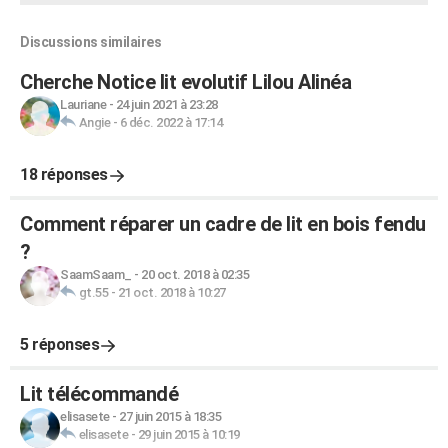
Discussions similaires
Cherche Notice lit evolutif Lilou Alinéa
Lauriane
-
24 juin 2021 à 23:28
Angie
-
6 déc. 2022 à 17:14
18 réponses
Comment réparer un cadre de lit en bois fendu
?
SaamSaam_
-
20 oct. 2018 à 02:35
gt.55
-
21 oct. 2018 à 10:27
5 réponses
Lit télécommandé
elisasete
-
27 juin 2015 à 18:35
elisasete
-
29 juin 2015 à 10:19