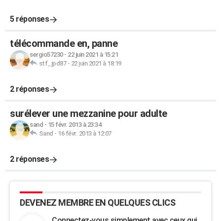
5 réponses
télécommande en, panne
sergio57230
-
22 juin 2021 à 15:21
stf_jpd87
-
22 juin 2021 à 18:19
2 réponses
surélever une mezzanine pour adulte
sand
-
15 févr. 2013 à 23:34
Sand
-
16 févr. 2013 à 12:07
2 réponses
DEVENEZ MEMBRE EN QUELQUES CLICS
Connectez-vous simplement avec ceux qui