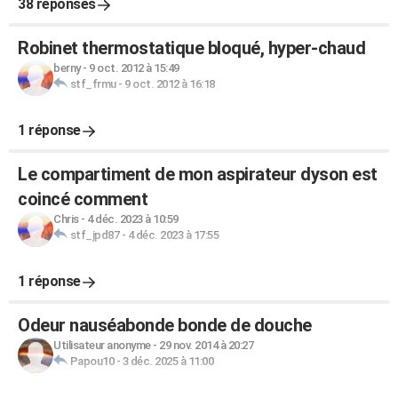
38 réponses
Robinet thermostatique bloqué, hyper-chaud
berny
-
9 oct. 2012 à 15:49
stf_frmu
-
9 oct. 2012 à 16:18
1 réponse
Le compartiment de mon aspirateur dyson est
coincé comment
Chris
-
4 déc. 2023 à 10:59
stf_jpd87
-
4 déc. 2023 à 17:55
1 réponse
Odeur nauséabonde bonde de douche
Utilisateur anonyme
-
29 nov. 2014 à 20:27
Papou10
-
3 déc. 2025 à 11:00