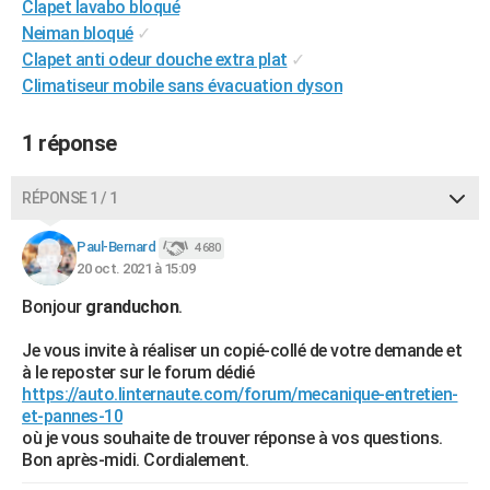
Clapet lavabo bloqué
City break
Voyage de noces
Climat
Destinations
Voyage nature
Forum
+
PHOTO
Neiman bloqué
✓
Clapet anti odeur douche extra plat
✓
GUIDES D'ACHAT
Climatiseur mobile sans évacuation dyson
BONS PLANS
1 réponse
CARTE DE VOEUX
Carte Bonne année
Carte Pâques
Carte de Noël
Carte Saint-Valentin
Carte d'anniversaire
RÉPONSE 1 / 1
DICTIONNAIRE
Biographies
Expressions
Dictionnaire
Citations
Proverbes
Paul-Bernard
PROGRAMME TV
4 680
20 oct. 2021 à 15:09
COPAINS D'AVANT
Bonjour
granduchon
.
Se connecter
Collèges
Universités
Service militaire
S'inscrire
Lycées
Primaires
Entreprises
Avis de recherche
AVIS DE DÉCÈS
Je vous invite à réaliser un copié-collé de votre demande et
à le reposter sur le forum dédié
FORUM
https://auto.linternaute.com/forum/mecanique-entretien-
et-pannes-10
Lifestyle
Sport
Television
Cinema
Bricolage
Culture
Auto
Voyage
où je vous souhaite de trouver réponse à vos questions.
Bon après-midi. Cordialement.