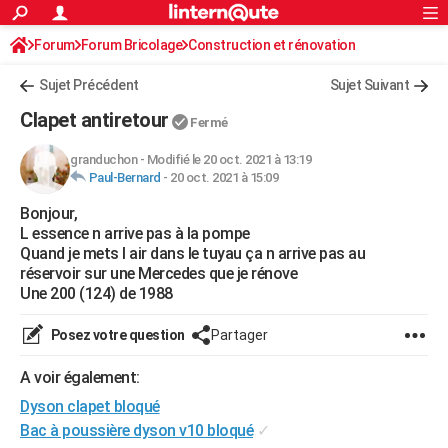
ACTUALITÉS
Forum
Forum Bricolage
Connexion
Construction et rénovation
S'inscrire
Rechercher
Société
Education
Villes
Politique
Faits Divers
Monde
+
SPORT
Sujet Précédent
Sujet Suivant
Football
Cyclisme
Forum
Coupe du monde 2026
Tennis
Rugby
CULTURE
Clapet antiretour
Fermé
TNT
Cinéma
Musique
Programme TV
Streaming
Sorties cinéma
+
FINANCE
granduchon
-
Modifié le 20 oct. 2021 à 13:19
Paul-Bernard
-
20 oct. 2021 à 15:09
Impôts
Immobilier
Banque
Crédit
Retraite
Epargne
Risques naturels par ville
Assurance
AUTO
Bonjour,
Réserver un essai
Berlines
Forum auto
Essais
Citadines
SUV
+
HIGH-TECH
L essence n arrive pas à la pompe
Quand je mets l air dans le tuyau ça n arrive pas au
Meilleur smartphone
Ordinateurs
Guide high-tech
Mobiles
Internet
Jeux vidéo
+
BRICOLAGE
réservoir sur une Mercedes que je rénove
Une 200 (124) de 1988
Aménagement intérieur
Cuisine
Jardinage
+
Forum
Extérieur
Salle de bains
Rangement
WEEK-END
Posez votre question
Partager
Escapades
Expositions
Week-end nature
Guides de France
Patrimoine
Musées
+
LIFESTYLE
A voir également:
Bien-être
Mode
+
Art de vivre
Loisirs
Modes de vie
SANTE
Dyson clapet bloqué
Guide de la santé
Médicaments
+
Alimentation
Maladies
Sommeil
Bac à poussière dyson v10 bloqué
✓
VOYAGE