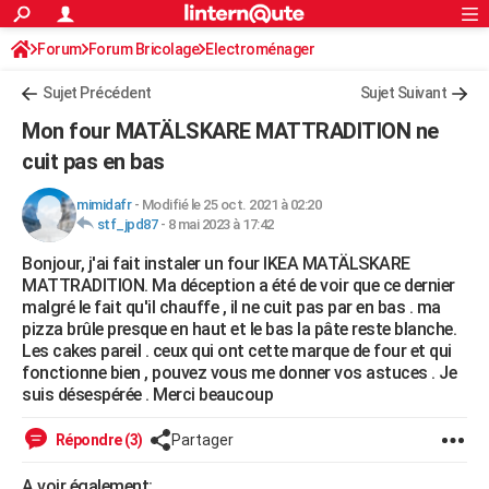
ACTUALITÉS
Forum
Forum Bricolage
Connexion
Electroménager
S'inscrire
Rechercher
Société
Education
Villes
Politique
Faits Divers
Monde
+
SPORT
Sujet Précédent
Sujet Suivant
Football
Cyclisme
Forum
Coupe du monde 2026
Tennis
Rugby
CULTURE
Mon four MATÄLSKARE MATTRADITION ne
TNT
Cinéma
Musique
Programme TV
Streaming
Sorties cinéma
+
cuit pas en bas
FINANCE
Impôts
Immobilier
Banque
Crédit
Retraite
Epargne
Risques naturels par ville
Assurance
AUTO
mimidafr
-
Modifié le 25 oct. 2021 à 02:20
stf_jpd87
-
8 mai 2023 à 17:42
Réserver un essai
Berlines
Forum auto
Essais
Citadines
SUV
+
HIGH-TECH
Bonjour, j'ai fait instaler un four IKEA MATÄLSKARE
MATTRADITION. Ma déception a été de voir que ce dernier
Meilleur smartphone
Ordinateurs
Guide high-tech
Mobiles
Internet
Jeux vidéo
+
BRICOLAGE
malgré le fait qu'il chauffe , il ne cuit pas par en bas . ma
pizza brûle presque en haut et le bas la pâte reste blanche.
Aménagement intérieur
Cuisine
Jardinage
+
Forum
Extérieur
Salle de bains
Rangement
WEEK-END
Les cakes pareil . ceux qui ont cette marque de four et qui
fonctionne bien , pouvez vous me donner vos astuces . Je
Escapades
Expositions
Week-end nature
Guides de France
Patrimoine
Musées
+
LIFESTYLE
suis désespérée . Merci beaucoup
Bien-être
Mode
+
Art de vivre
Loisirs
Modes de vie
SANTE
Répondre (3)
Partager
Guide de la santé
Médicaments
+
Alimentation
Maladies
Sommeil
VOYAGE
A voir également: