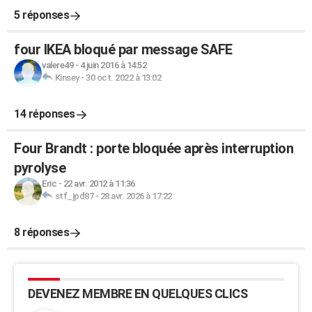
5 réponses
four IKEA bloqué par message SAFE
valere49
-
4 juin 2016 à 14:52
Kinsey
-
30 oct. 2022 à 13:02
14 réponses
Four Brandt : porte bloquée après interruption
pyrolyse
Eric
-
22 avr. 2012 à 11:36
stf_jpd87
-
28 avr. 2026 à 17:22
8 réponses
DEVENEZ MEMBRE EN QUELQUES CLICS