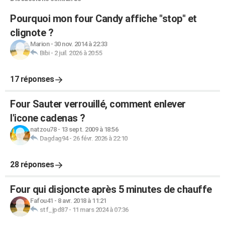
Pourquoi mon four Candy affiche "stop" et
clignote ?
Marion
-
30 nov. 2014 à 22:33
Bibi
-
2 juil. 2026 à 20:55
17 réponses
Four Sauter verrouillé, comment enlever
l'icone cadenas ?
natzou78
-
13 sept. 2009 à 18:56
Dagdag94
-
26 févr. 2026 à 22:10
28 réponses
Four qui disjoncte après 5 minutes de chauffe
Fafou41
-
8 avr. 2018 à 11:21
stf_jpd87
-
11 mars 2024 à 07:36