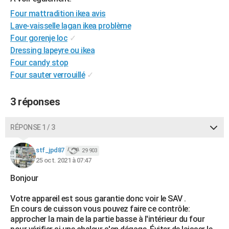
City break
Voyage de noces
Climat
Destinations
Voyage nature
Forum
+
PHOTO
Four mattradition ikea avis
Lave-vaisselle lagan ikea problème
GUIDES D'ACHAT
Four gorenje loc
✓
Dressing lapeyre ou ikea
BONS PLANS
Four candy stop
CARTE DE VOEUX
Four sauter verrouillé
✓
Carte Bonne année
Carte Pâques
Carte de Noël
Carte Saint-Valentin
Carte d'anniversaire
DICTIONNAIRE
3 réponses
Biographies
Expressions
Dictionnaire
Citations
Proverbes
PROGRAMME TV
RÉPONSE 1 / 3
COPAINS D'AVANT
stf_jpd87
29 903
Se connecter
Collèges
Universités
Service militaire
S'inscrire
Lycées
Primaires
Entreprises
Avis de recherche
AVIS DE DÉCÈS
25 oct. 2021 à 07:47
Bonjour
FORUM
Lifestyle
Sport
Television
Cinema
Bricolage
Culture
Auto
Voyage
Votre appareil est sous garantie donc voir le SAV .
En cours de cuisson vous pouvez faire ce contrôle:
approcher la main de la partie basse à l'intérieur du four