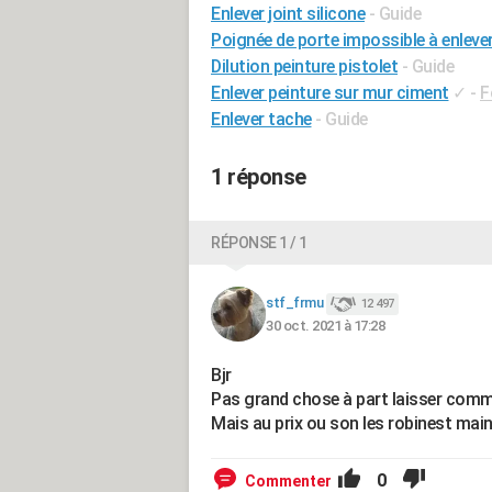
Enlever joint silicone
- Guide
Poignée de porte impossible à enleve
Dilution peinture pistolet
- Guide
Enlever peinture sur mur ciment
✓
-
F
Enlever tache
- Guide
1 réponse
RÉPONSE 1 / 1
stf_frmu
12 497
30 oct. 2021 à 17:28
Bjr
Pas grand chose à part laisser comm
Mais au prix ou son les robinest main
0
Commenter