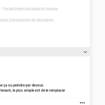
r
-
Forum Divers bricolage et travaux
orum Construction et rénovation
e ça ou peindre par dessus.
tenant, le plus simple est de le remplacer