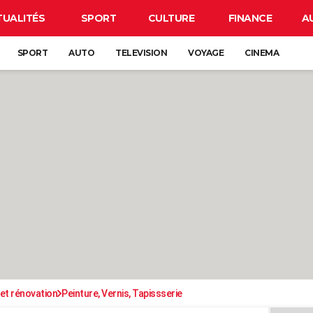
TUALITÉS
SPORT
CULTURE
FINANCE
A
SPORT
AUTO
TELEVISION
VOYAGE
CINEMA
et rénovation
Peinture, Vernis, Tapissserie