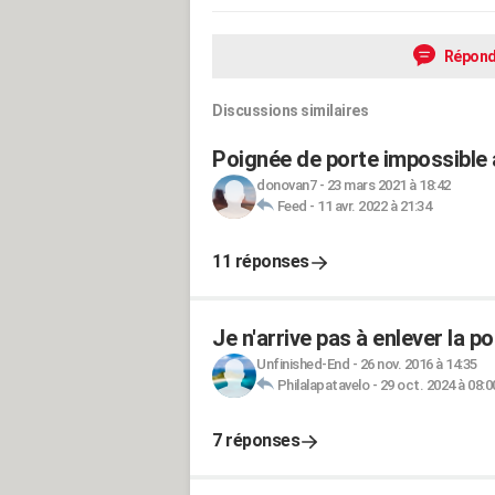
Répond
Discussions similaires
Poignée de porte impossible
donovan7
-
23 mars 2021 à 18:42
Feed
-
11 avr. 2022 à 21:34
11 réponses
Je n'arrive pas à enlever la 
Unfinished-End
-
26 nov. 2016 à 14:35
Philalapatavelo
-
29 oct. 2024 à 08:0
7 réponses