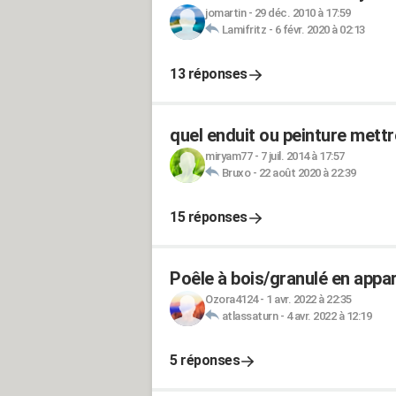
jomartin
-
29 déc. 2010 à 17:59
Lamifritz
-
6 févr. 2020 à 02:13
13 réponses
quel enduit ou peinture mettr
miryam77
-
7 juil. 2014 à 17:57
Bruxo
-
22 août 2020 à 22:39
15 réponses
Poêle à bois/granulé en appar
Ozora4124
-
1 avr. 2022 à 22:35
atlassaturn
-
4 avr. 2022 à 12:19
5 réponses