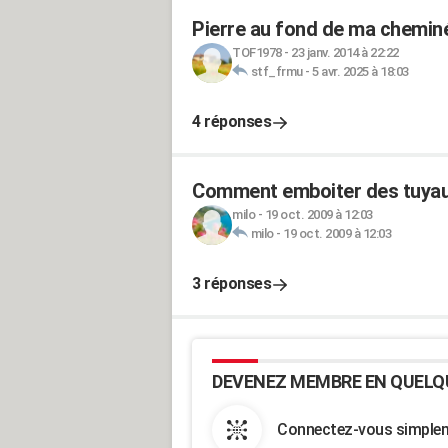
Pierre au fond de ma cheminé
TOF1978
-
23 janv. 2014 à 22:22
stf_frmu
-
5 avr. 2025 à 18:03
4 réponses
Comment emboiter des tuyaux
milo
-
19 oct. 2009 à 12:03
milo
-
19 oct. 2009 à 12:03
3 réponses
DEVENEZ MEMBRE EN QUELQ
Connectez-vous simpleme