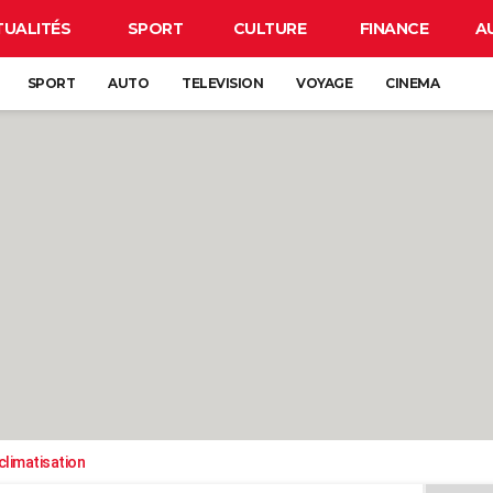
TUALITÉS
SPORT
CULTURE
FINANCE
A
SPORT
AUTO
TELEVISION
VOYAGE
CINEMA
climatisation