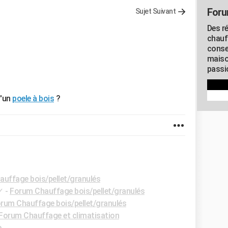
Foru
Sujet Suivant
Des r
chauf
conse
maiso
passio
d'un
poele à bois
?
uffage bois/pellet/granulés
✓
-
Forum Chauffage bois/pellet/granulés
rum Chauffage bois/pellet/granulés
Forum Chauffage et climatisation
e