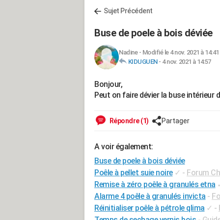
Sujet Précédent
Buse de poele à bois déviée
Nadine
-
Modifié le 4 nov. 2021 à 14:41
KIDUGUEN
-
4 nov. 2021 à 14:57
Bonjour,
Peut on faire dévier la buse intérieur 
Répondre (1)
Partager
A voir également:
Buse de poele à bois déviée
Poêle à pellet suie noire
✓
-
Forum Cha
Remise à zéro poêle à granulés etna
Alarme 4 poêle à granulés invicta
-
Fo
Réinitialiser poêle à pétrole qlima
✓
-
Temps de sechage vernis bois
- Guid