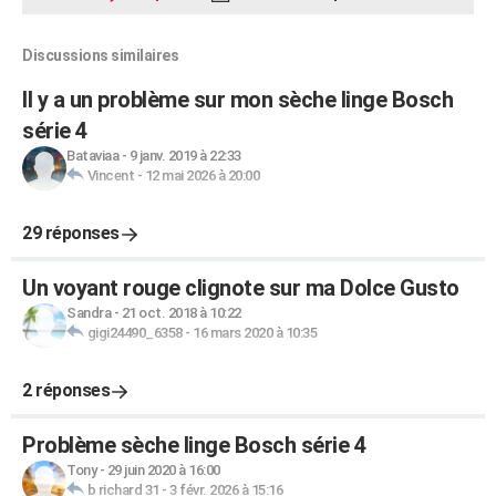
Discussions similaires
Il y a un problème sur mon sèche linge Bosch
série 4
Bataviaa
-
9 janv. 2019 à 22:33
Vincent
-
12 mai 2026 à 20:00
29 réponses
Un voyant rouge clignote sur ma Dolce Gusto
Sandra
-
21 oct. 2018 à 10:22
gigi24490_6358
-
16 mars 2020 à 10:35
2 réponses
Problème sèche linge Bosch série 4
Tony
-
29 juin 2020 à 16:00
b richard 31
-
3 févr. 2026 à 15:16