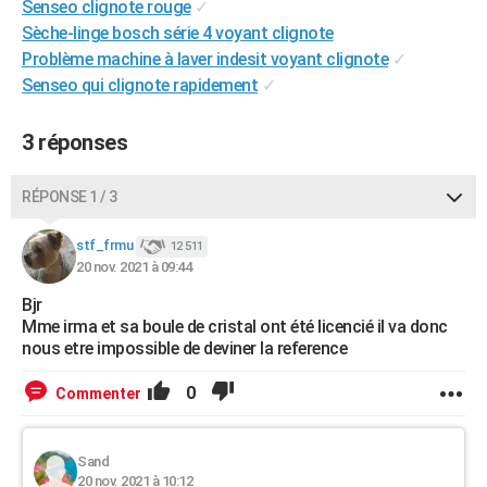
Senseo clignote rouge
✓
City break
Voyage de noces
Climat
Destinations
Voyage nature
Forum
+
PHOTO
Sèche-linge bosch série 4 voyant clignote
Problème machine à laver indesit voyant clignote
✓
GUIDES D'ACHAT
Senseo qui clignote rapidement
✓
BONS PLANS
3 réponses
CARTE DE VOEUX
Carte Bonne année
Carte Pâques
Carte de Noël
Carte Saint-Valentin
Carte d'anniversaire
RÉPONSE 1 / 3
DICTIONNAIRE
Biographies
Expressions
Dictionnaire
Citations
Proverbes
stf_frmu
PROGRAMME TV
12 511
20 nov. 2021 à 09:44
COPAINS D'AVANT
Bjr
Mme irma et sa boule de cristal ont été licencié il va donc
Se connecter
Collèges
Universités
Service militaire
S'inscrire
Lycées
Primaires
Entreprises
Avis de recherche
AVIS DE DÉCÈS
nous etre impossible de deviner la reference
FORUM
0
Commenter
Lifestyle
Sport
Television
Cinema
Bricolage
Culture
Auto
Voyage
Sand
20 nov. 2021 à 10:12