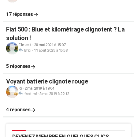
17 réponses
Fiat 500 : Blue et kilométrage clignotent ? La
solution !
Elle-est
-
20 mai 2021 à 15:07
Bric
-
11 août 2025 à 15:58
5 réponses
Voyant batterie clignote rouge
Ri
-
2 mai 2019 à 19:04
fred.ml
-
3 mai 2019 à 22:12
4 réponses
DEVENEZ MEMBRE EN QUELQUES CLICS