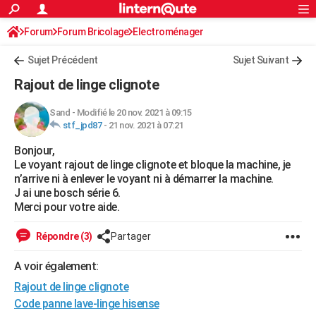
ACTUALITÉS
Forum
Forum Bricolage
Connexion
Electroménager
S'inscrire
Rechercher
Société
Education
Villes
Politique
Faits Divers
Monde
+
SPORT
Sujet Précédent
Sujet Suivant
Football
Cyclisme
Forum
Coupe du monde 2026
Tennis
Rugby
CULTURE
Rajout de linge clignote
TNT
Cinéma
Musique
Programme TV
Streaming
Sorties cinéma
+
FINANCE
Sand
-
Modifié le 20 nov. 2021 à 09:15
stf_jpd87
-
21 nov. 2021 à 07:21
Impôts
Immobilier
Banque
Crédit
Retraite
Epargne
Risques naturels par ville
Assurance
AUTO
Bonjour,
Réserver un essai
Berlines
Forum auto
Essais
Citadines
SUV
+
HIGH-TECH
Le voyant rajout de linge clignote et bloque la machine, je
n’arrive ni à enlever le voyant ni à démarrer la machine.
Meilleur smartphone
Ordinateurs
Guide high-tech
Mobiles
Internet
Jeux vidéo
+
BRICOLAGE
J ai une bosch série 6.
Merci pour votre aide.
Aménagement intérieur
Cuisine
Jardinage
+
Forum
Extérieur
Salle de bains
Rangement
WEEK-END
Répondre (3)
Partager
Escapades
Expositions
Week-end nature
Guides de France
Patrimoine
Musées
+
LIFESTYLE
A voir également:
Bien-être
Mode
+
Art de vivre
Loisirs
Modes de vie
SANTE
Rajout de linge clignote
Guide de la santé
Médicaments
+
Alimentation
Maladies
Sommeil
Code panne lave-linge hisense
VOYAGE