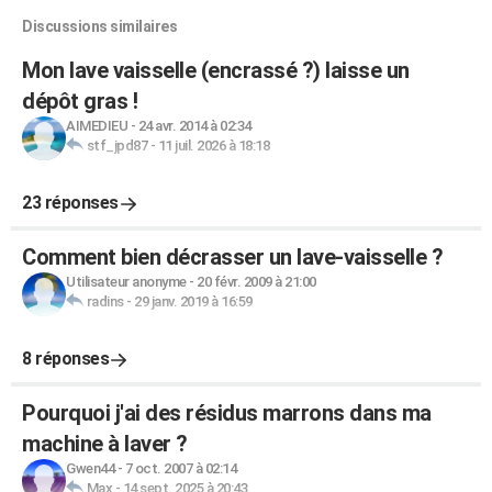
Discussions similaires
Mon lave vaisselle (encrassé ?) laisse un
dépôt gras !
AIMEDIEU
-
24 avr. 2014 à 02:34
stf_jpd87
-
11 juil. 2026 à 18:18
23 réponses
Comment bien décrasser un lave-vaisselle ?
Utilisateur anonyme
-
20 févr. 2009 à 21:00
radins
-
29 janv. 2019 à 16:59
8 réponses
Pourquoi j'ai des résidus marrons dans ma
machine à laver ?
Gwen44
-
7 oct. 2007 à 02:14
Max
-
14 sept. 2025 à 20:43