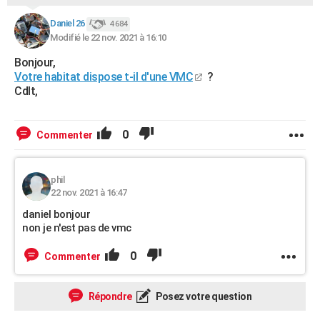
City break
Voyage de noces
Climat
Destinations
Voyage nature
Forum
+
PHOTO
Daniel 26
4 684
Modifié le 22 nov. 2021 à 16:10
GUIDES D'ACHAT
Bonjour,
BONS PLANS
Votre habitat dispose t-il d'une VMC
?
Cdlt,
CARTE DE VOEUX
Carte Bonne année
Carte Pâques
Carte de Noël
Carte Saint-Valentin
Carte d'anniversaire
DICTIONNAIRE
0
Commenter
Biographies
Expressions
Dictionnaire
Citations
Proverbes
PROGRAMME TV
phil
COPAINS D'AVANT
22 nov. 2021 à 16:47
daniel bonjour
Se connecter
Collèges
Universités
Service militaire
S'inscrire
Lycées
Primaires
Entreprises
Avis de recherche
AVIS DE DÉCÈS
non je n'est pas de vmc
FORUM
0
Commenter
Lifestyle
Sport
Television
Cinema
Bricolage
Culture
Auto
Voyage
Répondre
Posez votre question