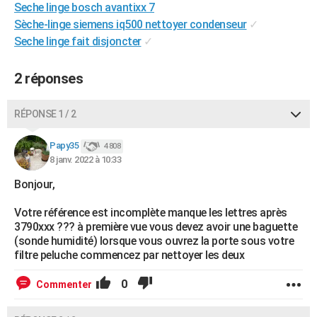
Seche linge bosch avantixx 7
City break
Voyage de noces
Climat
Destinations
Voyage nature
Forum
+
PHOTO
Sèche-linge siemens iq500 nettoyer condenseur
✓
Seche linge fait disjoncter
✓
GUIDES D'ACHAT
BONS PLANS
2 réponses
CARTE DE VOEUX
RÉPONSE 1 / 2
Carte Bonne année
Carte Pâques
Carte de Noël
Carte Saint-Valentin
Carte d'anniversaire
DICTIONNAIRE
Papy35
4 808
Biographies
Expressions
Dictionnaire
Citations
Proverbes
8 janv. 2022 à 10:33
PROGRAMME TV
Bonjour,
COPAINS D'AVANT
Votre référence est incomplète manque les lettres après
Se connecter
Collèges
Universités
Service militaire
S'inscrire
Lycées
Primaires
Entreprises
Avis de recherche
AVIS DE DÉCÈS
3790xxx ??? à première vue vous devez avoir une baguette
(sonde humidité) lorsque vous ouvrez la porte sous votre
FORUM
filtre peluche commencez par nettoyer les deux
Lifestyle
Sport
Television
Cinema
Bricolage
Culture
Auto
Voyage
0
Commenter