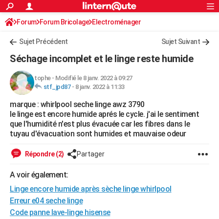
ACTUALITÉS
Forum
Forum Bricolage
Connexion
Electroménager
S'inscrire
Rechercher
Société
Education
Villes
Politique
Faits Divers
Monde
+
SPORT
Sujet Précédent
Sujet Suivant
Football
Cyclisme
Forum
Coupe du monde 2026
Tennis
Rugby
CULTURE
Séchage incomplet et le linge reste humide
TNT
Cinéma
Musique
Programme TV
Streaming
Sorties cinéma
+
FINANCE
tophe
-
Modifié le 8 janv. 2022 à 09:27
stf_jpd87
-
8 janv. 2022 à 11:33
Impôts
Immobilier
Banque
Crédit
Retraite
Epargne
Risques naturels par ville
Assurance
AUTO
marque : whirlpool seche linge awz 3790
Réserver un essai
Berlines
Forum auto
Essais
Citadines
SUV
+
HIGH-TECH
le linge est encore humide aprés le cycle. j'ai le sentiment
que l'humidité n'est plus évacuée car les fibres dans le
Meilleur smartphone
Ordinateurs
Guide high-tech
Mobiles
Internet
Jeux vidéo
+
BRICOLAGE
tuyau d'évacuation sont humides et mauvaise odeur
Aménagement intérieur
Cuisine
Jardinage
+
Forum
Extérieur
Salle de bains
Rangement
WEEK-END
Répondre (2)
Partager
Escapades
Expositions
Week-end nature
Guides de France
Patrimoine
Musées
+
LIFESTYLE
A voir également:
Linge encore humide après sèche linge whirlpool
Bien-être
Mode
+
Art de vivre
Loisirs
Modes de vie
SANTE
Erreur e04 seche linge
Guide de la santé
Médicaments
+
Alimentation
Maladies
Sommeil
VOYAGE
Code panne lave-linge hisense