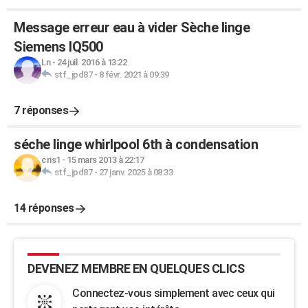
Message erreur eau à vider Sèche linge
Siemens IQ500
Ln
-
24 juil. 2016 à 13:22
stf_jpd87
-
8 févr. 2021 à 09:39
7 réponses
séche linge whirlpool 6th à condensation
cris1
-
15 mars 2013 à 22:17
stf_jpd87
-
27 janv. 2025 à 08:33
14 réponses
DEVENEZ MEMBRE EN QUELQUES CLICS
Connectez-vous simplement avec ceux qui