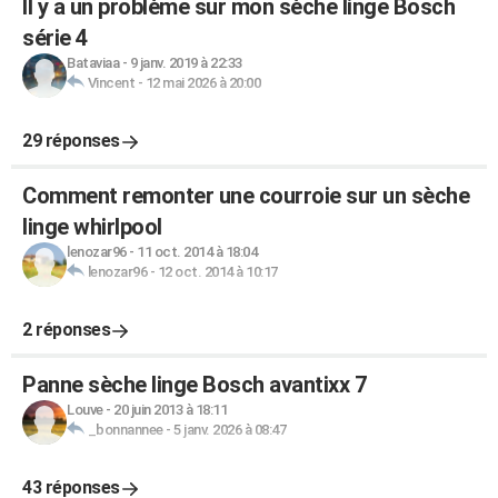
Il y a un problème sur mon sèche linge Bosch
série 4
Bataviaa
-
9 janv. 2019 à 22:33
Vincent
-
12 mai 2026 à 20:00
29 réponses
Comment remonter une courroie sur un sèche
linge whirlpool
lenozar96
-
11 oct. 2014 à 18:04
lenozar96
-
12 oct. 2014 à 10:17
2 réponses
Panne sèche linge Bosch avantixx 7
Louve
-
20 juin 2013 à 18:11
_bonnannee
-
5 janv. 2026 à 08:47
43 réponses