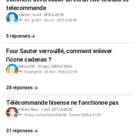
telecommande
chems
-
6 oct. 2015 à 20:18
stf_jpd87
-
23 oct. 2021 à 06:49
5 réponses
Four Sauter verrouillé, comment enlever
l'icone cadenas ?
natzou78
-
13 sept. 2009 à 18:56
Dagdag94
-
26 févr. 2026 à 22:10
28 réponses
Télécommande hisense ne fonctionne pas
Petite-fleur
-
7 oct. 2017 à 00:20
Orang-outanSplendide98
-
9 mars 2026 à 21:05
31 réponses