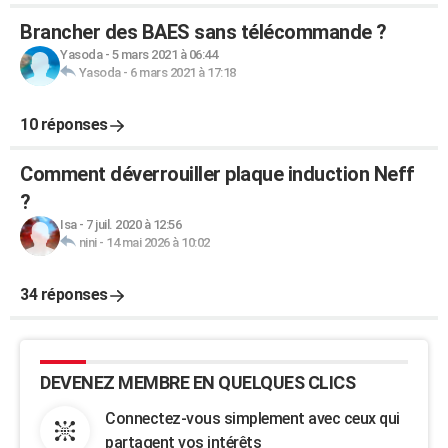
Brancher des BAES sans télécommande ?
Yasoda
-
5 mars 2021 à 06:44
Yasoda
-
6 mars 2021 à 17:18
10 réponses
Comment déverrouiller plaque induction Neff
?
Isa
-
7 juil. 2020 à 12:56
nini
-
14 mai 2026 à 10:02
34 réponses
DEVENEZ MEMBRE EN QUELQUES CLICS
Connectez-vous simplement avec ceux qui
partagent vos intérêts