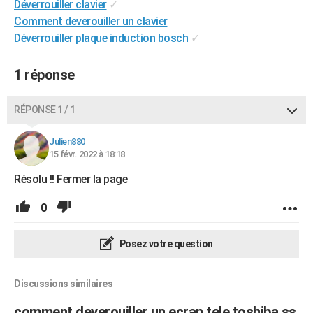
Déverrouiller clavier
✓
Comment deverouiller un clavier
Déverrouiller plaque induction bosch
✓
1 réponse
RÉPONSE 1 / 1
Julien880
15 févr. 2022 à 18:18
Résolu !! Fermer la page
0
Posez votre question
Discussions similaires
comment deverouiller un ecran tele toshiba ss