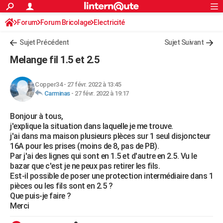
ACTUALITÉS
Forum
Forum Bricolage
Connexion
Electricité
S'inscrire
Rechercher
Société
Education
Villes
Politique
Faits Divers
Monde
+
SPORT
Sujet Précédent
Sujet Suivant
Football
Cyclisme
Forum
Coupe du monde 2026
Tennis
Rugby
CULTURE
Melange fil 1.5 et 2.5
TNT
Cinéma
Musique
Programme TV
Streaming
Sorties cinéma
+
FINANCE
Copper34
-
27 févr. 2022 à 13:45
Impôts
Immobilier
Banque
Crédit
Retraite
Epargne
Risques naturels par ville
Assurance
AUTO
Carminas
-
27 févr. 2022 à 19:17
Réserver un essai
Berlines
Forum auto
Essais
Citadines
SUV
+
HIGH-TECH
Bonjour à tous,
j'explique la situation dans laquelle je me trouve.
Meilleur smartphone
Ordinateurs
Guide high-tech
Mobiles
Internet
Jeux vidéo
+
BRICOLAGE
j'ai dans ma maison plusieurs plèces sur 1 seul disjoncteur
16A pour les prises (moins de 8, pas de PB).
Aménagement intérieur
Cuisine
Jardinage
+
Forum
Extérieur
Salle de bains
Rangement
WEEK-END
Par j'ai des lignes qui sont en 1.5 et d'autre en 2.5. Vu le
bazar que c'est je ne peux pas retirer les fils.
Escapades
Expositions
Week-end nature
Guides de France
Patrimoine
Musées
+
LIFESTYLE
Est-il possible de poser une protection intermédiaire dans 1
pièces ou les fils sont en 2.5 ?
Bien-être
Mode
+
Art de vivre
Loisirs
Modes de vie
SANTE
Que puis-je faire ?
Merci
Guide de la santé
Médicaments
+
Alimentation
Maladies
Sommeil
VOYAGE