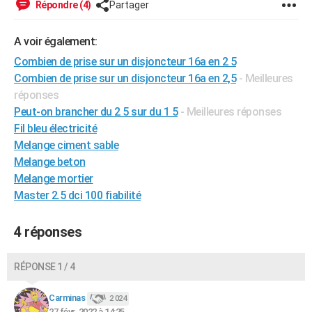
Répondre (4)
Partager
City break
Voyage de noces
Climat
Destinations
Voyage nature
Forum
+
PHOTO
A voir également:
GUIDES D'ACHAT
Combien de prise sur un disjoncteur 16a en 2 5
BONS PLANS
Combien de prise sur un disjoncteur 16a en 2,5
- Meilleures
réponses
CARTE DE VOEUX
Peut-on brancher du 2 5 sur du 1 5
- Meilleures réponses
Carte Bonne année
Carte Pâques
Carte de Noël
Carte Saint-Valentin
Carte d'anniversaire
Fil bleu électricité
DICTIONNAIRE
Melange ciment sable
Biographies
Expressions
Dictionnaire
Citations
Proverbes
PROGRAMME TV
Melange beton
Melange mortier
COPAINS D'AVANT
Master 2.5 dci 100 fiabilité
Se connecter
Collèges
Universités
Service militaire
S'inscrire
Lycées
Primaires
Entreprises
Avis de recherche
AVIS DE DÉCÈS
4 réponses
FORUM
RÉPONSE 1 / 4
Lifestyle
Sport
Television
Cinema
Bricolage
Culture
Auto
Voyage
Carminas
2 024
27 févr. 2022 à 14:25