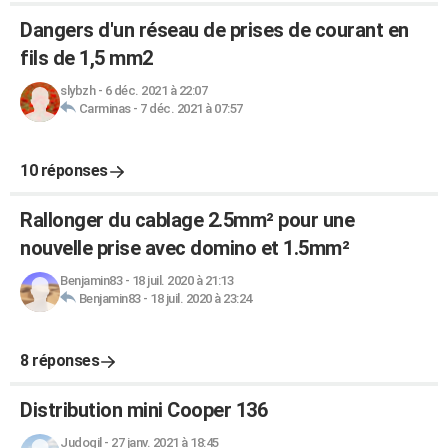
Dangers d'un réseau de prises de courant en
fils de 1,5 mm2
slybzh
-
6 déc. 2021 à 22:07
Carminas
-
7 déc. 2021 à 07:57
10 réponses
Rallonger du cablage 2.5mm² pour une
nouvelle prise avec domino et 1.5mm²
Benjamin83
-
18 juil. 2020 à 21:13
Benjamin83
-
18 juil. 2020 à 23:24
8 réponses
Distribution mini Cooper 136
Judogil
-
27 janv. 2021 à 18:45