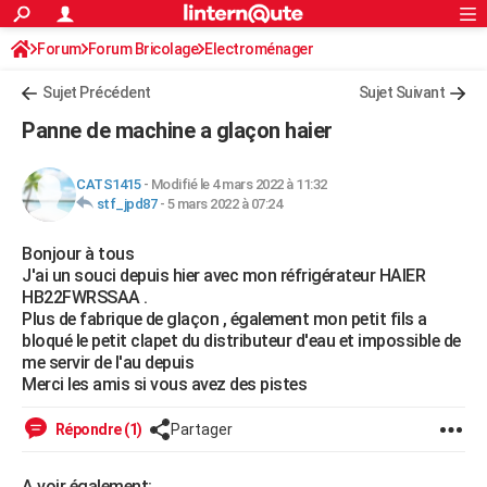
ACTUALITÉS
Forum
Forum Bricolage
Connexion
Electroménager
S'inscrire
Rechercher
Société
Education
Villes
Politique
Faits Divers
Monde
+
SPORT
Sujet Précédent
Sujet Suivant
Football
Cyclisme
Forum
Coupe du monde 2026
Tennis
Rugby
CULTURE
Panne de machine a glaçon haier
TNT
Cinéma
Musique
Programme TV
Streaming
Sorties cinéma
+
FINANCE
CATS1415
-
Modifié le 4 mars 2022 à 11:32
Impôts
Immobilier
Banque
Crédit
Retraite
Epargne
Risques naturels par ville
Assurance
AUTO
stf_jpd87
-
5 mars 2022 à 07:24
Réserver un essai
Berlines
Forum auto
Essais
Citadines
SUV
+
HIGH-TECH
Bonjour à tous
J'ai un souci depuis hier avec mon réfrigérateur HAIER
Meilleur smartphone
Ordinateurs
Guide high-tech
Mobiles
Internet
Jeux vidéo
+
BRICOLAGE
HB22FWRSSAA .
Plus de fabrique de glaçon , également mon petit fils a
Aménagement intérieur
Cuisine
Jardinage
+
Forum
Extérieur
Salle de bains
Rangement
WEEK-END
bloqué le petit clapet du distributeur d'eau et impossible de
me servir de l'au depuis
Escapades
Expositions
Week-end nature
Guides de France
Patrimoine
Musées
+
LIFESTYLE
Merci les amis si vous avez des pistes
Bien-être
Mode
+
Art de vivre
Loisirs
Modes de vie
SANTE
Répondre (1)
Partager
Guide de la santé
Médicaments
+
Alimentation
Maladies
Sommeil
VOYAGE
A voir également: