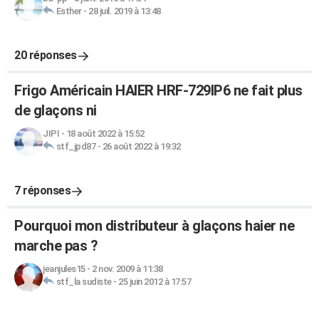
Esther
-
28 juil. 2019 à 13:48
20 réponses
Frigo Américain HAIER HRF-729IP6 ne fait plus
de glaçons ni
JIPI
-
18 août 2022 à 15:52
stf_jpd87
-
26 août 2022 à 19:32
7 réponses
Pourquoi mon distributeur à glaçons haier ne
marche pas ?
jeanjules15
-
2 nov. 2009 à 11:38
stf_la sudiste
-
25 juin 2012 à 17:57