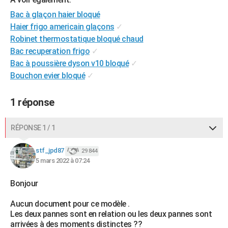
City break
Voyage de noces
Climat
Destinations
Voyage nature
Forum
+
PHOTO
Bac à glaçon haier bloqué
Haier frigo americain glaçons
✓
GUIDES D'ACHAT
Robinet thermostatique bloqué chaud
Bac recuperation frigo
✓
BONS PLANS
Bac à poussière dyson v10 bloqué
✓
CARTE DE VOEUX
Bouchon evier bloqué
✓
Carte Bonne année
Carte Pâques
Carte de Noël
Carte Saint-Valentin
Carte d'anniversaire
DICTIONNAIRE
1 réponse
Biographies
Expressions
Dictionnaire
Citations
Proverbes
PROGRAMME TV
RÉPONSE 1 / 1
COPAINS D'AVANT
stf_jpd87
29 844
Se connecter
Collèges
Universités
Service militaire
S'inscrire
Lycées
Primaires
Entreprises
Avis de recherche
AVIS DE DÉCÈS
5 mars 2022 à 07:24
FORUM
Bonjour
Lifestyle
Sport
Television
Cinema
Bricolage
Culture
Auto
Voyage
Aucun document pour ce modèle .
Les deux pannes sont en relation ou les deux pannes sont
arrivées à des moments distinctes ??