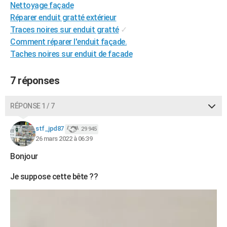
Nettoyage façade
City break
Voyage de noces
Climat
Destinations
Voyage nature
Forum
+
PHOTO
Réparer enduit gratté extérieur
Traces noires sur enduit gratté
✓
GUIDES D'ACHAT
Comment réparer l'enduit façade.
BONS PLANS
Taches noires sur enduit de facade
CARTE DE VOEUX
7 réponses
Carte Bonne année
Carte Pâques
Carte de Noël
Carte Saint-Valentin
Carte d'anniversaire
DICTIONNAIRE
RÉPONSE 1 / 7
Biographies
Expressions
Dictionnaire
Citations
Proverbes
PROGRAMME TV
stf_jpd87
29 945
COPAINS D'AVANT
26 mars 2022 à 06:39
Se connecter
Collèges
Universités
Service militaire
S'inscrire
Lycées
Primaires
Entreprises
Avis de recherche
Bonjour
AVIS DE DÉCÈS
Je suppose cette bête ??
FORUM
Lifestyle
Sport
Television
Cinema
Bricolage
Culture
Auto
Voyage