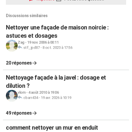
Discussions similaires
Nettoyer une façade de maison noircie :
astuces et dosages
Zag
-
19 nov. 2006 à 00:11
stf_jpd87
-
8 oct. 2023 à 17:56
20 réponses
Nettoyage façade à la javel : dosage et
dilution ?
vlom
-
4 août 2010 à 19:06
cbarr434
-
19 avr. 2026 à 10:19
49 réponses
comment nettoyer un mur en enduit