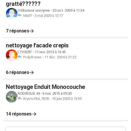
gratté??????
Utilisateur anonyme
-
20 oct. 2009 à 11:34
Ma07
-
3 mai 2020 à 12:17
7 réponses
nettoyage facade crepis
LTHIERY
-
11 nov. 2013 à 13:45
Polydrones
-
11 déc. 2024 à 21:22
6 réponses
Nettoyage Enduit Monocouche
RODRIGUE.44
-
6 nov. 2015 à 09:20
Krystof84_9235
-
15 juin 2020 à 13:55
14 réponses