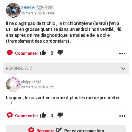
Daniel 26
4 686
26 mars 2022 à 11:04
Il ne s'agit pas de trichlo , le trichlorétylène (le vrai) j'en ai
utilisé en grosse quantité dans un endroit non ventilé , 40
ans après on me diagnostique la maladie de la colle
(tremblement des cordonniers) .
0
Commenter
RÉPONSE 7 / 7
philippe6613
29 mars 2022 à 10:22
bonjour , le solvant ne contient plus les même propriétés
.....!
0
Commenter
Répondre
Posez votre question