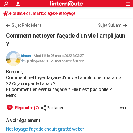
ACTUALITÉS
Forum
Forum Bricolage
Connexion
Nettoyage
S'inscrire
Rechercher
Société
Education
Villes
Politique
Faits Divers
Monde
+
SPORT
Sujet Précédent
Sujet Suivant
Football
Cyclisme
Forum
Coupe du monde 2026
Tennis
Rugby
CULTURE
Comment nettoyer façade d'un vieil ampli jauni
TNT
Cinéma
Musique
Programme TV
Streaming
Sorties cinéma
+
?
FINANCE
Impôts
Immobilier
Banque
Crédit
Retraite
Epargne
Risques naturels par ville
Assurance
AUTO
biman
-
Modifié le 26 mars 2022 à 03:27
philippe6613 -
29 mars 2022 à 10:22
Réserver un essai
Berlines
Forum auto
Essais
Citadines
SUV
+
HIGH-TECH
Bonjour,
Comment nettoyer façade d'un vieil ampli tuner marantz
Meilleur smartphone
Ordinateurs
Guide high-tech
Mobiles
Internet
Jeux vidéo
+
BRICOLAGE
2275 jauni par le tabac ?
Et comment enlever la façade ? Elle n'est pas collé ?
Aménagement intérieur
Cuisine
Jardinage
+
Forum
Extérieur
Salle de bains
Rangement
WEEK-END
Merci
Escapades
Expositions
Week-end nature
Guides de France
Patrimoine
Musées
+
LIFESTYLE
Répondre (7)
Partager
Bien-être
Mode
+
Art de vivre
Loisirs
Modes de vie
SANTE
A voir également:
Guide de la santé
Médicaments
+
Alimentation
Maladies
Sommeil
VOYAGE
Nettoyage façade enduit gratté weber