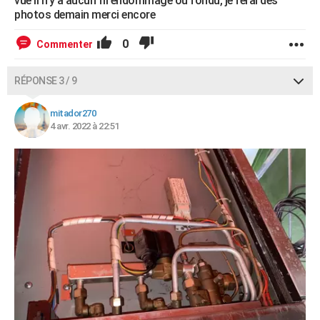
vue il n’y a aucun fil endommagé ou fondu, je ferai des
photos demain merci encore
0
Commenter
RÉPONSE 3 / 9
mitador270
4 avr. 2022 à 22:51