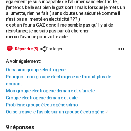
également je suis incapable de l’allumer sans electricité ,
City break
Voyage de noces
Climat
Destinations
Voyage nature
Forum
+
j’entends belle est bien le gaz sortir mais lorsque je mets un
PHOTO
allumette, rien ne fait ( sans doute une sécurité comme il
n’est pas alimenté en electricité ??? )
GUIDES D'ACHAT
c’est un four a GAZ donc il me semble pas qu’il y ai de
résistance, je ne sais pas par où chercher
BONS PLANS
merci d’avance pour votre aide
CARTE DE VOEUX
Répondre (9)
Partager
Carte Bonne année
Carte Pâques
Carte de Noël
Carte Saint-Valentin
Carte d'anniversaire
DICTIONNAIRE
A voir également:
Biographies
Expressions
Dictionnaire
Citations
Proverbes
PROGRAMME TV
Occasion groupe electrogene
Pourquoi mon groupe électrogène ne fournit plus de
COPAINS D'AVANT
courant
Se connecter
Collèges
Universités
Service militaire
S'inscrire
Lycées
Primaires
Entreprises
Avis de recherche
AVIS DE DÉCÈS
Mon groupe electrogene demarre et s'arrete
Groupe electrogene démarre et cale
FORUM
Problème groupe électrogène sdmo
Ou se trouve le fusible sur un groupe électrogène
✓
Lifestyle
Sport
Television
Cinema
Bricolage
Culture
Auto
Voyage
9 réponses