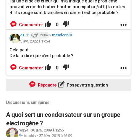
j’ai une aide extérieur qui m’a indiqué que le problème
pouvait venir du boitier bouton principal on/off ( la ou les
4 fils rouge sont branchés en carré ) est ce probable ?
0
Commenter
gt.55
>
mitador270
2 084
5 avr. 2022 à 17:54
Cela peut...
De là à dire que c'est probable ?
0
Commenter
Répondre
Posez votre question
Discussions similaires
A quoi sert un condensateur sur un groupe
electrogène ?
reg24
-
30 janv. 2009 à 12:55
irruddy
-
27 févr. 2019 à 16:09