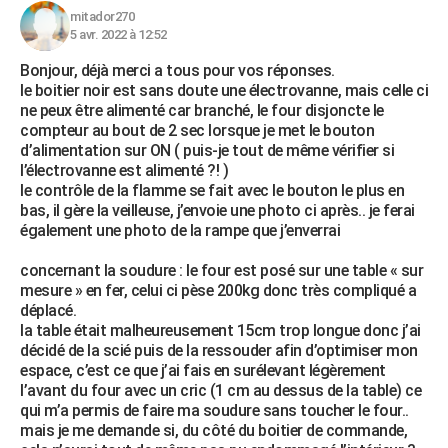
mitador270
5 avr. 2022 à 12:52
Bonjour, déjà merci a tous pour vos réponses.
le boitier noir est sans doute une électrovanne, mais celle ci
ne peux être alimenté car branché, le four disjoncte le
compteur au bout de 2 sec lorsque je met le bouton
d’alimentation sur ON ( puis-je tout de même vérifier si
l’électrovanne est alimenté ?! )
le contrôle de la flamme se fait avec le bouton le plus en
bas, il gère la veilleuse, j’envoie une photo ci après.. je ferai
également une photo de la rampe que j’enverrai
concernant la soudure : le four est posé sur une table « sur
mesure » en fer, celui ci pèse 200kg donc très compliqué a
déplacé.
la table était malheureusement 15cm trop longue donc j’ai
décidé de la scié puis de la ressouder afin d’optimiser mon
espace, c’est ce que j’ai fais en surélevant légèrement
l’avant du four avec un cric (1 cm au dessus de la table) ce
qui m’a permis de faire ma soudure sans toucher le four..
mais je me demande si, du côté du boitier de commande,