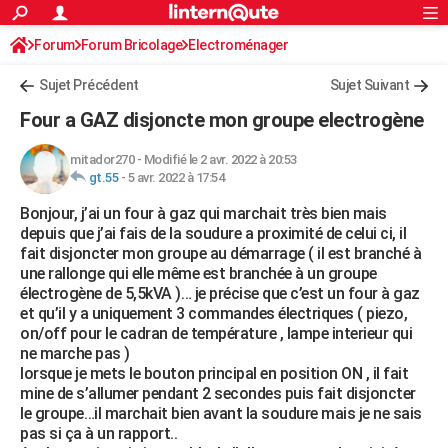
ACTUALITÉS
Forum
Forum Bricolage
Connexion
Electroménager
S'inscrire
Rechercher
Société
Education
Villes
Politique
Faits Divers
Monde
+
SPORT
Sujet Précédent
Sujet Suivant
Football
Cyclisme
Forum
Coupe du monde 2026
Tennis
Rugby
CULTURE
Four a GAZ disjoncte mon groupe electrogène
TNT
Cinéma
Musique
Programme TV
Streaming
Sorties cinéma
+
FINANCE
mitador270
-
Modifié le 2 avr. 2022 à 20:53
gt.55
-
5 avr. 2022 à 17:54
Impôts
Immobilier
Banque
Crédit
Retraite
Epargne
Risques naturels par ville
Assurance
AUTO
Bonjour, j’ai un four à gaz qui marchait très bien mais
Réserver un essai
Berlines
Forum auto
Essais
Citadines
SUV
+
HIGH-TECH
depuis que j’ai fais de la soudure a proximité de celui ci, il
fait disjoncter mon groupe au démarrage ( il est branché à
Meilleur smartphone
Ordinateurs
Guide high-tech
Mobiles
Internet
Jeux vidéo
+
BRICOLAGE
une rallonge qui elle même est branchée à un groupe
électrogène de 5,5kVA )… je précise que c’est un four à gaz
Aménagement intérieur
Cuisine
Jardinage
+
Forum
Extérieur
Salle de bains
Rangement
WEEK-END
et qu’il y a uniquement 3 commandes électriques ( piezo,
on/off pour le cadran de température , lampe interieur qui
Escapades
Expositions
Week-end nature
Guides de France
Patrimoine
Musées
+
LIFESTYLE
ne marche pas )
lorsque je mets le bouton principal en position ON , il fait
Bien-être
Mode
+
Art de vivre
Loisirs
Modes de vie
SANTE
mine de s’allumer pendant 2 secondes puis fait disjoncter
le groupe…il marchait bien avant la soudure mais je ne sais
Guide de la santé
Médicaments
+
Alimentation
Maladies
Sommeil
VOYAGE
pas si ça à un rapport..