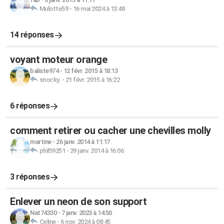
Mulotte59
-
16 mai 2024 à 13:48
14 réponses
voyant moteur orange
baliste974
-
12 févr. 2015 à 18:13
snocky.
-
21 févr. 2015 à 16:22
6 réponses
comment retirer ou cacher une chevilles molly
martine
-
26 janv. 2014 à 11:17
phil59251
-
29 janv. 2014 à 16:06
3 réponses
Enlever un neon de son support
Nat74330
-
7 janv. 2023 à 14:50
Celine
-
6 nov. 2024 à 08:45