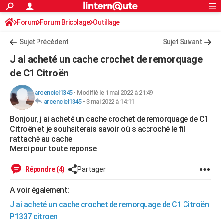
ACTUALITÉS
Forum
Forum Bricolage
Connexion
Outillage
S'inscrire
Rechercher
Société
Education
Villes
Politique
Faits Divers
Monde
+
SPORT
Sujet Précédent
Sujet Suivant
Football
Cyclisme
Forum
Coupe du monde 2026
Tennis
Rugby
CULTURE
J ai acheté un cache crochet de remorquage
TNT
Cinéma
Musique
Programme TV
Streaming
Sorties cinéma
+
de C1 Citroën
FINANCE
Impôts
Immobilier
Banque
Crédit
Retraite
Epargne
Risques naturels par ville
Assurance
AUTO
arcenciel1345
-
Modifié le 1 mai 2022 à 21:49
arcenciel1345
-
3 mai 2022 à 14:11
Réserver un essai
Berlines
Forum auto
Essais
Citadines
SUV
+
HIGH-TECH
Bonjour, j ai acheté un cache crochet de remorquage de C1
Citroën et je souhaiterais savoir où s accroché le fil
Meilleur smartphone
Ordinateurs
Guide high-tech
Mobiles
Internet
Jeux vidéo
+
BRICOLAGE
rattaché au cache
Merci pour toute reponse
Aménagement intérieur
Cuisine
Jardinage
+
Forum
Extérieur
Salle de bains
Rangement
WEEK-END
Répondre (4)
Partager
Escapades
Expositions
Week-end nature
Guides de France
Patrimoine
Musées
+
LIFESTYLE
A voir également:
Bien-être
Mode
+
Art de vivre
Loisirs
Modes de vie
SANTE
J ai acheté un cache crochet de remorquage de C1 Citroën
Guide de la santé
Médicaments
+
Alimentation
Maladies
Sommeil
VOYAGE
P1337 citroen