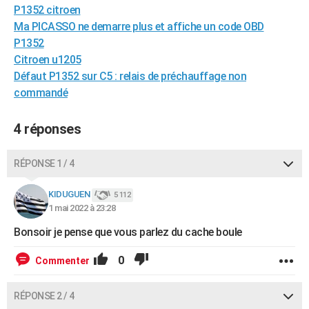
P1352 citroen
City break
Voyage de noces
Climat
Destinations
Voyage nature
Forum
+
PHOTO
Ma PICASSO ne demarre plus et affiche un code OBD
P1352
GUIDES D'ACHAT
Citroen u1205
BONS PLANS
Défaut P1352 sur C5 : relais de préchauffage non
commandé
CARTE DE VOEUX
Carte Bonne année
Carte Pâques
Carte de Noël
Carte Saint-Valentin
Carte d'anniversaire
4 réponses
DICTIONNAIRE
Biographies
Expressions
Dictionnaire
Citations
Proverbes
PROGRAMME TV
RÉPONSE 1 / 4
COPAINS D'AVANT
KIDUGUEN
5 112
1 mai 2022 à 23:28
Se connecter
Collèges
Universités
Service militaire
S'inscrire
Lycées
Primaires
Entreprises
Avis de recherche
AVIS DE DÉCÈS
Bonsoir je pense que vous parlez du cache boule
FORUM
0
Commenter
Lifestyle
Sport
Television
Cinema
Bricolage
Culture
Auto
Voyage
RÉPONSE 2 / 4