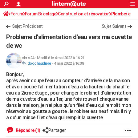
ACTUALITÉS
Forum
Forum Bricolage
Connexion
Construction et rénovation
S'inscrire
Plomberie
Rechercher
Société
Education
Villes
Politique
Faits Divers
Monde
+
SPORT
Sujet Précédent
Sujet Suivant
Football
Cyclisme
Forum
Coupe du monde 2026
Tennis
Rugby
CULTURE
Probleme d'alimentation d'eau vers ma cuvette
TNT
Cinéma
Musique
Programme TV
Streaming
Sorties cinéma
+
de wc
FINANCE
Impôts
Immobilier
Banque
Crédit
Retraite
Epargne
Risques naturels par ville
Assurance
AUTO
chris24
-
Modifié le 4 mai 2022 à 16:21
docchaudiere
-
4 mai 2022 à 16:38
Réserver un essai
Berlines
Forum auto
Essais
Citadines
SUV
+
HIGH-TECH
Bonjour,
après avoir coupe l'eau au compteur d'arrivée de la maison
Meilleur smartphone
Ordinateurs
Guide high-tech
Mobiles
Internet
Jeux vidéo
+
BRICOLAGE
et avoir coupé l'alimentation d'eau a la hauteur du chauffe
eau au 2ieme étage , pour changer le robinet d'alimentation
Aménagement intérieur
Cuisine
Jardinage
+
Forum
Extérieur
Salle de bains
Rangement
WEEK-END
de ma cuvette d'eau au 1er, une fois rouvert chaque vanne
dans la maison, je n'ai plus qu'un filet d'eau qui remplit mon
Escapades
Expositions
Week-end nature
Guides de France
Patrimoine
Musées
+
LIFESTYLE
réservoir au goutte a goutte . le robinet est neuf mais il n' y
a qu'un mince filet d'eau qui remplit la cuvette
Bien-être
Mode
+
Art de vivre
Loisirs
Modes de vie
SANTE
Répondre (1)
Partager
Guide de la santé
Médicaments
+
Alimentation
Maladies
Sommeil
VOYAGE