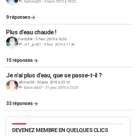
haitong50
-
2 mars 2012 à 19:22
9 réponses
Plus d'eau chaude !
Fredulrik
-
5 févr. 2019 à 16:55
stf_jpd87
-
9 févr. 2019 à 11:46
15 réponses
Je n'ai plus d'eau, que se passe-t-il ?
alktraz04
-
30 janv. 2015 à 23:14
labricole47
-
31 janv. 2015 à 12:23
33 réponses
DEVENEZ MEMBRE EN QUELQUES CLICS