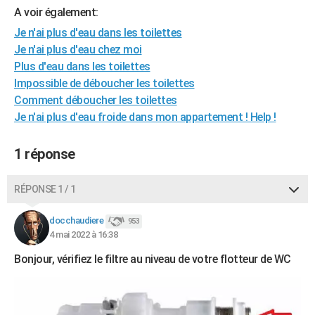
A voir également:
City break
Voyage de noces
Climat
Destinations
Voyage nature
Forum
+
PHOTO
Je n'ai plus d'eau dans les toilettes
GUIDES D'ACHAT
Je n'ai plus d'eau chez moi
Plus d'eau dans les toilettes
BONS PLANS
Impossible de déboucher les toilettes
Comment déboucher les toilettes
CARTE DE VOEUX
Je n'ai plus d'eau froide dans mon appartement ! Help !
Carte Bonne année
Carte Pâques
Carte de Noël
Carte Saint-Valentin
Carte d'anniversaire
DICTIONNAIRE
1 réponse
Biographies
Expressions
Dictionnaire
Citations
Proverbes
PROGRAMME TV
COPAINS D'AVANT
RÉPONSE 1 / 1
Se connecter
Collèges
Universités
Service militaire
S'inscrire
Lycées
Primaires
Entreprises
Avis de recherche
AVIS DE DÉCÈS
docchaudiere
953
4 mai 2022 à 16:38
FORUM
Bonjour, vérifiez le filtre au niveau de votre flotteur de WC
Lifestyle
Sport
Television
Cinema
Bricolage
Culture
Auto
Voyage