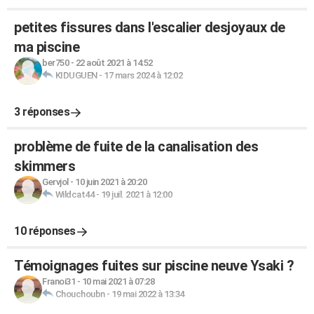
petites fissures dans l'escalier desjoyaux de
ma piscine
ber750
-
22 août 2021 à 14:52
KIDUGUEN
-
17 mars 2024 à 12:02
3 réponses
problème de fuite de la canalisation des
skimmers
Gervjol
-
10 juin 2021 à 20:20
Wildcat44
-
19 juil. 2021 à 12:00
10 réponses
Témoignages fuites sur piscine neuve Ysaki ?
Franoi31
-
10 mai 2021 à 07:28
Chouchoubn
-
19 mai 2022 à 13:34