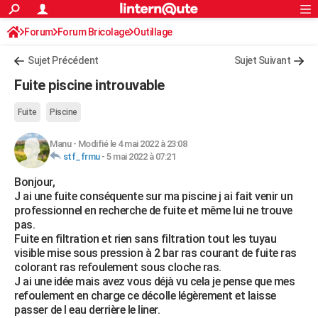
ACTUALITÉS
Forum
Forum Bricolage
Connexion
Outillage
S'inscrire
Rechercher
Société
Education
Villes
Politique
Faits Divers
Monde
+
SPORT
Sujet Précédent
Sujet Suivant
Football
Cyclisme
Forum
Coupe du monde 2026
Tennis
Rugby
CULTURE
Fuite piscine introuvable
TNT
Cinéma
Musique
Programme TV
Streaming
Sorties cinéma
+
FINANCE
Fuite
Piscine
Impôts
Immobilier
Banque
Crédit
Retraite
Epargne
Risques naturels par ville
Assurance
AUTO
Manu
-
Modifié le 4 mai 2022 à 23:08
stf_frmu
-
5 mai 2022 à 07:21
Réserver un essai
Berlines
Forum auto
Essais
Citadines
SUV
+
HIGH-TECH
Bonjour,
Meilleur smartphone
Ordinateurs
Guide high-tech
Mobiles
Internet
Jeux vidéo
+
BRICOLAGE
J ai une fuite conséquente sur ma piscine j ai fait venir un
professionnel en recherche de fuite et même lui ne trouve
Aménagement intérieur
Cuisine
Jardinage
+
Forum
Extérieur
Salle de bains
Rangement
WEEK-END
pas.
Fuite en filtration et rien sans filtration tout les tuyau
Escapades
Expositions
Week-end nature
Guides de France
Patrimoine
Musées
+
LIFESTYLE
visible mise sous pression à 2 bar ras courant de fuite ras
colorant ras refoulement sous cloche ras.
Bien-être
Mode
+
Art de vivre
Loisirs
Modes de vie
SANTE
J ai une idée mais avez vous déjà vu cela je pense que mes
refoulement en charge ce décolle légèrement et laisse
Guide de la santé
Médicaments
+
Alimentation
Maladies
Sommeil
VOYAGE
passer de l eau derrière le liner.