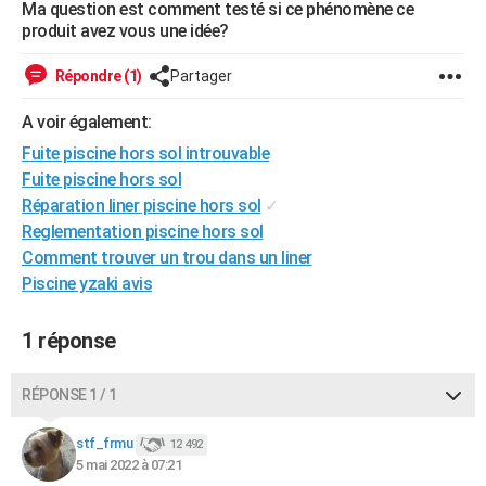
Ma question est comment testé si ce phénomène ce
City break
Voyage de noces
Climat
Destinations
Voyage nature
Forum
+
PHOTO
produit avez vous une idée?
GUIDES D'ACHAT
Répondre (1)
Partager
BONS PLANS
A voir également:
Fuite piscine hors sol introuvable
CARTE DE VOEUX
Fuite piscine hors sol
Carte Bonne année
Carte Pâques
Carte de Noël
Carte Saint-Valentin
Carte d'anniversaire
DICTIONNAIRE
Réparation liner piscine hors sol
✓
Reglementation piscine hors sol
Biographies
Expressions
Dictionnaire
Citations
Proverbes
PROGRAMME TV
Comment trouver un trou dans un liner
Piscine yzaki avis
COPAINS D'AVANT
Se connecter
Collèges
Universités
Service militaire
S'inscrire
Lycées
Primaires
Entreprises
Avis de recherche
AVIS DE DÉCÈS
1 réponse
FORUM
RÉPONSE 1 / 1
Lifestyle
Sport
Television
Cinema
Bricolage
Culture
Auto
Voyage
stf_frmu
12 492
5 mai 2022 à 07:21