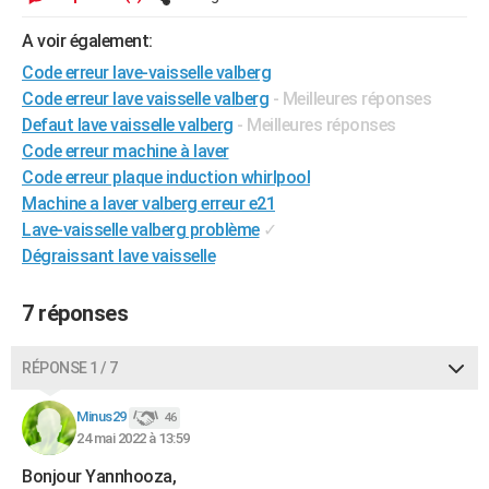
City break
Voyage de noces
Climat
Destinations
Voyage nature
Forum
+
PHOTO
A voir également:
GUIDES D'ACHAT
Code erreur lave-vaisselle valberg
Code erreur lave vaisselle valberg
- Meilleures réponses
BONS PLANS
Defaut lave vaisselle valberg
- Meilleures réponses
Code erreur machine à laver
CARTE DE VOEUX
Code erreur plaque induction whirlpool
Carte Bonne année
Carte Pâques
Carte de Noël
Carte Saint-Valentin
Carte d'anniversaire
Machine a laver valberg erreur e21
DICTIONNAIRE
Lave-vaisselle valberg problème
✓
Biographies
Expressions
Dictionnaire
Citations
Proverbes
PROGRAMME TV
Dégraissant lave vaisselle
COPAINS D'AVANT
7 réponses
Se connecter
Collèges
Universités
Service militaire
S'inscrire
Lycées
Primaires
Entreprises
Avis de recherche
AVIS DE DÉCÈS
RÉPONSE 1 / 7
FORUM
Minus29
46
Lifestyle
Sport
Television
Cinema
Bricolage
Culture
Auto
Voyage
24 mai 2022 à 13:59
Bonjour Yannhooza,