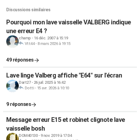
Discussions similaires
Pourquoi mon lave vaisselle VALBERG indique
une erreur E4 ?
champ
-
16 déc. 2007 à 15:19
Vtt44
-
8 mars 2026 à 19:15
49 réponses
Lave linge Valberg affiche "E64" sur l'écran
Dart27
-
26 juil. 2025 à 16:42
Dotti
-
15 avr. 2026 à 10:10
9 réponses
Message erreur E15 et robinet clignote lave
vaisselle bosh
DOM40130
-
9 nov. 2019 à 17:04