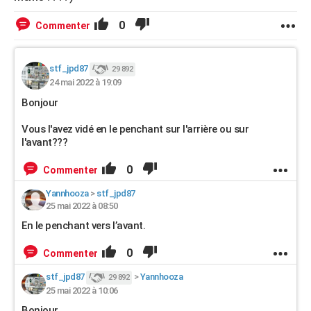
0
Commenter
stf_jpd87
29 892
24 mai 2022 à 19:09
Bonjour
Vous l'avez vidé en le penchant sur l'arrière ou sur
l'avant???
0
Commenter
Yannhooza
>
stf_jpd87
25 mai 2022 à 08:50
En le penchant vers l’avant.
0
Commenter
stf_jpd87
>
Yannhooza
29 892
25 mai 2022 à 10:06
Bonjour