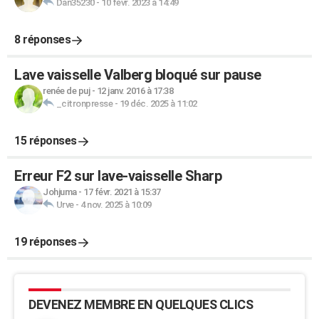
Dan35230
-
10 févr. 2023 à 14:49
8 réponses
Lave vaisselle Valberg bloqué sur pause
renée de puj
-
12 janv. 2016 à 17:38
_citronpresse
-
19 déc. 2025 à 11:02
15 réponses
Erreur F2 sur lave-vaisselle Sharp
Johjuma
-
17 févr. 2021 à 15:37
Urve
-
4 nov. 2025 à 10:09
19 réponses
DEVENEZ MEMBRE EN QUELQUES CLICS