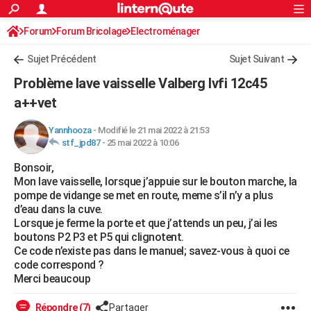
ACTUALITÉS
Forum
Forum Bricolage
Connexion
Electroménager
S'inscrire
Rechercher
Société
Education
Villes
Politique
Faits Divers
Monde
+
SPORT
Sujet Précédent
Sujet Suivant
Football
Cyclisme
Forum
Coupe du monde 2026
Tennis
Rugby
CULTURE
Problème lave vaisselle Valberg lvfi 12c45
TNT
Cinéma
Musique
Programme TV
Streaming
Sorties cinéma
+
a++vet
FINANCE
Impôts
Immobilier
Banque
Crédit
Retraite
Epargne
Risques naturels par ville
Assurance
AUTO
Yannhooza
-
Modifié le 21 mai 2022 à 21:53
stf_jpd87
-
25 mai 2022 à 10:06
Réserver un essai
Berlines
Forum auto
Essais
Citadines
SUV
+
HIGH-TECH
Bonsoir,
Mon lave vaisselle, lorsque j’appuie sur le bouton marche, la
Meilleur smartphone
Ordinateurs
Guide high-tech
Mobiles
Internet
Jeux vidéo
+
BRICOLAGE
pompe de vidange se met en route, meme s’il n’y a plus
d’eau dans la cuve.
Aménagement intérieur
Cuisine
Jardinage
+
Forum
Extérieur
Salle de bains
Rangement
WEEK-END
Lorsque je ferme la porte et que j’attends un peu, j’ai les
boutons P2 P3 et P5 qui clignotent.
Escapades
Expositions
Week-end nature
Guides de France
Patrimoine
Musées
+
LIFESTYLE
Ce code n’existe pas dans le manuel; savez-vous à quoi ce
code correspond ?
Bien-être
Mode
+
Art de vivre
Loisirs
Modes de vie
SANTE
Merci beaucoup
Guide de la santé
Médicaments
+
Alimentation
Maladies
Sommeil
VOYAGE
Répondre (7)
Partager