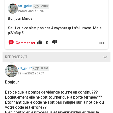
stf_jpd87
29 892
24 mai 2022 à 18:02
Bonjour Minus
Sauf que ce n'est pas ces 4 voyants qui s'allument. Mais
p2/p3/p5
0
Commenter
RÉPONSE 2 / 7
stf_jpd87
29 892
22 mai 2022 à 07:07
Bonjour
Est-ce que la pompe de vidange tourne en continu???
Logiquement elle ne doit tourner que la porte fermée???
Étonnant que le code ne soit pas indiqué sur la notice, ou
votre code est erroné??
Bien contrôler le processus et revenir expliquer dans le