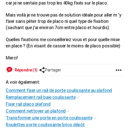
car je ne sentais pas trop les 40kg fixés sur le placo.
City break
Voyage de noces
Climat
Destinations
Voyage nature
Forum
+
PHOTO
Mais voilà je ne trouve pas de solution idéale pour aller m 'y
GUIDES D'ACHAT
fixer sans péter trop de placo ni quel type de fixation
(sachant que j'ai environ 7cm entre placo et hourdis)
BONS PLANS
Quelles fixations me conseilleriez vous et pour quelle mise
CARTE DE VOEUX
en place ? (En visant de casser le moins de placo possible)
Carte Bonne année
Carte Pâques
Carte de Noël
Carte Saint-Valentin
Carte d'anniversaire
DICTIONNAIRE
Merci!
Biographies
Expressions
Dictionnaire
Citations
Proverbes
PROGRAMME TV
Répondre (1)
Partager
COPAINS D'AVANT
A voir également:
Se connecter
Collèges
Universités
Service militaire
S'inscrire
Lycées
Primaires
Entreprises
Avis de recherche
AVIS DE DÉCÈS
Comment fixer un rail de porte coulissante au plafond
Remplacement rail baie coulissante
✓
FORUM
Fixer rail placo plafond
Lifestyle
Sport
Television
Cinema
Bricolage
Culture
Auto
Voyage
Comment nettoyer un plafond
✓
Transformer une porte en porte coulissante
✓
Roulettes porte coulissante brico dépôt