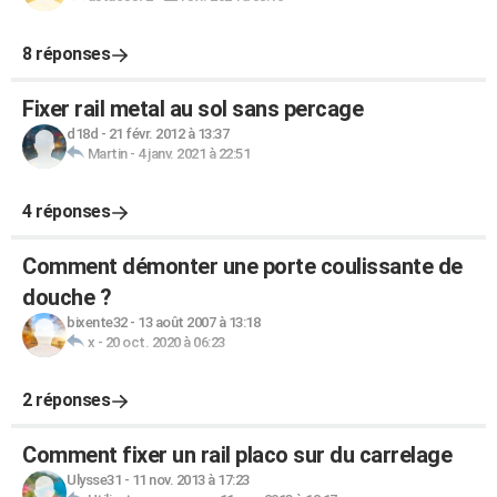
8 réponses
Fixer rail metal au sol sans percage
d18d
-
21 févr. 2012 à 13:37
Martin
-
4 janv. 2021 à 22:51
4 réponses
Comment démonter une porte coulissante de
douche ?
bixente32
-
13 août 2007 à 13:18
x
-
20 oct. 2020 à 06:23
2 réponses
Comment fixer un rail placo sur du carrelage
Ulysse31
-
11 nov. 2013 à 17:23