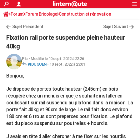
ACTUALITÉS
Forum
Forum Bricolage
Connexion
Construction et rénovation
S'inscrire
Rechercher
Société
Education
Villes
Politique
Faits Divers
Monde
+
SPORT
Sujet Précédent
Sujet Suivant
Football
Cyclisme
Forum
Coupe du monde 2026
Tennis
Rugby
CULTURE
Fixation rail porte suspendue pleine hauteur
TNT
Cinéma
Musique
Programme TV
Streaming
Sorties cinéma
+
40kg
FINANCE
Impôts
Immobilier
Banque
Crédit
Retraite
Epargne
Risques naturels par ville
Assurance
AUTO
Plc
-
Modifié le 10 sept. 2022 à 22:26
KIDUGUEN
-
10 sept. 2022 à 23:01
Réserver un essai
Berlines
Forum auto
Essais
Citadines
SUV
+
HIGH-TECH
Bonjour,
Meilleur smartphone
Ordinateurs
Guide high-tech
Mobiles
Internet
Jeux vidéo
+
BRICOLAGE
Je dispose de portes toute hauteur (245cm) en bois
Aménagement intérieur
Cuisine
Jardinage
+
Forum
Extérieur
Salle de bains
Rangement
récupéré chez un menuisier que je souhaite installer en
WEEK-END
coulissant sur rail suspendu au plafond dans la maison. La
Escapades
Expositions
Week-end nature
Guides de France
Patrimoine
Musées
+
porte fait 40kg et 90cm de large. Le rail fait donc environ
LIFESTYLE
180 cm et 6 trous sont preperces pour fixation. Le plafond
Bien-être
Mode
+
Art de vivre
Loisirs
Modes de vie
SANTE
est du placo suspendu sur poutrelles + hourdis.
Guide de la santé
Médicaments
+
Alimentation
Maladies
Sommeil
VOYAGE
J avais en tête d aller chercher à me fixer sur les hourdis