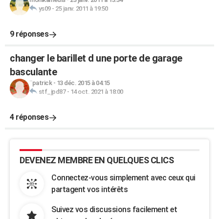
ys09
-
25 janv. 2011 à 19:50
9 réponses
changer le barillet d une porte de garage
basculante
¨patrick
-
13 déc. 2015 à 04:15
stf_jpd87
-
14 oct. 2021 à 18:00
4 réponses
DEVENEZ MEMBRE EN QUELQUES CLICS
Connectez-vous simplement avec ceux qui
partagent vos intérêts
Suivez vos discussions facilement et