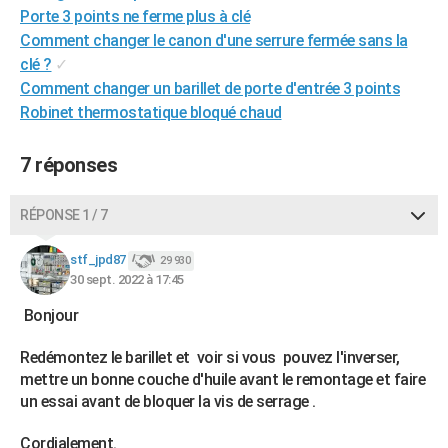
Porte 3 points ne ferme plus à clé
City break
Voyage de noces
Climat
Destinations
Voyage nature
Forum
+
PHOTO
Comment changer le canon d'une serrure fermée sans la
clé ?
✓
GUIDES D'ACHAT
Comment changer un barillet de porte d'entrée 3 points
BONS PLANS
Robinet thermostatique bloqué chaud
CARTE DE VOEUX
7 réponses
Carte Bonne année
Carte Pâques
Carte de Noël
Carte Saint-Valentin
Carte d'anniversaire
DICTIONNAIRE
RÉPONSE 1 / 7
Biographies
Expressions
Dictionnaire
Citations
Proverbes
PROGRAMME TV
stf_jpd87
29 930
COPAINS D'AVANT
30 sept. 2022 à 17:45
Se connecter
Collèges
Universités
Service militaire
S'inscrire
Lycées
Primaires
Entreprises
Avis de recherche
AVIS DE DÉCÈS
Bonjour
FORUM
Redémontez le barillet et voir si vous pouvez l'inverser,
mettre un bonne couche d'huile avant le remontage et faire
Lifestyle
Sport
Television
Cinema
Bricolage
Culture
Auto
Voyage
un essai avant de bloquer la vis de serrage .
Cordialement.