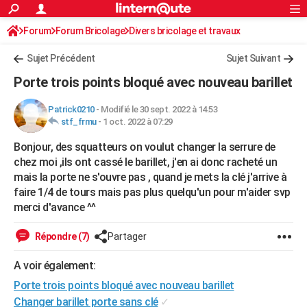
ACTUALITÉS
Forum
Forum Bricolage
Connexion
Divers bricolage et travaux
S'inscrire
Rechercher
Société
Education
Villes
Politique
Faits Divers
Monde
+
SPORT
Sujet Précédent
Sujet Suivant
Football
Cyclisme
Forum
Coupe du monde 2026
Tennis
Rugby
CULTURE
Porte trois points bloqué avec nouveau barillet
TNT
Cinéma
Musique
Programme TV
Streaming
Sorties cinéma
+
FINANCE
Patrick0210
-
Modifié le 30 sept. 2022 à 14:53
stf_frmu
-
1 oct. 2022 à 07:29
Impôts
Immobilier
Banque
Crédit
Retraite
Epargne
Risques naturels par ville
Assurance
AUTO
Bonjour, des squatteurs on voulut changer la serrure de
Réserver un essai
Berlines
Forum auto
Essais
Citadines
SUV
+
HIGH-TECH
chez moi ,ils ont cassé le barillet, j'en ai donc racheté un
mais la porte ne s'ouvre pas , quand je mets la clé j'arrive à
Meilleur smartphone
Ordinateurs
Guide high-tech
Mobiles
Internet
Jeux vidéo
+
BRICOLAGE
faire 1/4 de tours mais pas plus quelqu'un pour m'aider svp
merci d'avance ^^
Aménagement intérieur
Cuisine
Jardinage
+
Forum
Extérieur
Salle de bains
Rangement
WEEK-END
Escapades
Expositions
Week-end nature
Guides de France
Patrimoine
Musées
+
Répondre (7)
Partager
LIFESTYLE
Bien-être
Mode
+
Art de vivre
Loisirs
Modes de vie
A voir également:
SANTE
Porte trois points bloqué avec nouveau barillet
Guide de la santé
Médicaments
+
Alimentation
Maladies
Sommeil
VOYAGE
Changer barillet porte sans clé
✓