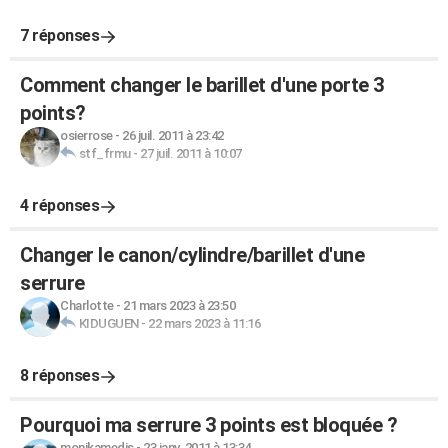
7 réponses
Comment changer le barillet d'une porte 3
points?
osierrose
-
26 juil. 2011 à 23:42
stf_frmu
-
27 juil. 2011 à 10:07
4 réponses
Changer le canon/cylindre/barillet d'une
serrure
Charlotte
-
21 mars 2023 à 23:50
KIDUGUEN
-
22 mars 2023 à 11:16
8 réponses
Pourquoi ma serrure 3 points est bloquée ?
monikamedis
-
23 janv. 2011 à 13:34