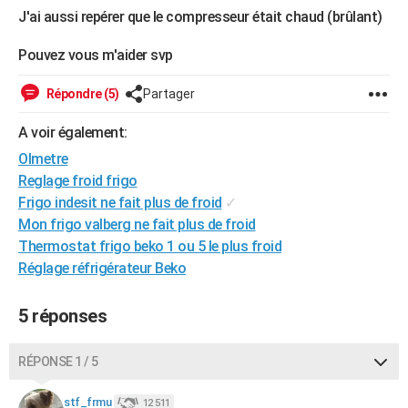
J'ai aussi repérer que le compresseur était chaud (brûlant)
City break
Voyage de noces
Climat
Destinations
Voyage nature
Forum
+
PHOTO
Pouvez vous m'aider svp
GUIDES D'ACHAT
Répondre (5)
Partager
BONS PLANS
A voir également:
CARTE DE VOEUX
Olmetre
Carte Bonne année
Carte Pâques
Carte de Noël
Carte Saint-Valentin
Carte d'anniversaire
DICTIONNAIRE
Reglage froid frigo
Frigo indesit ne fait plus de froid
✓
Biographies
Expressions
Dictionnaire
Citations
Proverbes
PROGRAMME TV
Mon frigo valberg ne fait plus de froid
COPAINS D'AVANT
Thermostat frigo beko 1 ou 5 le plus froid
Réglage réfrigérateur Beko
Se connecter
Collèges
Universités
Service militaire
S'inscrire
Lycées
Primaires
Entreprises
Avis de recherche
AVIS DE DÉCÈS
5 réponses
FORUM
Lifestyle
Sport
Television
Cinema
Bricolage
Culture
Auto
Voyage
RÉPONSE 1 / 5
stf_frmu
12 511