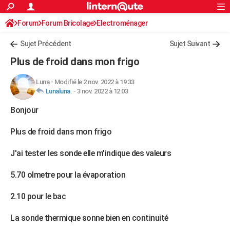
ACTUALITÉS
Forum
Forum Bricolage
Connexion
Electroménager
S'inscrire
Rechercher
Société
Education
Villes
Politique
Faits Divers
Monde
+
SPORT
Sujet Précédent
Sujet Suivant
Football
Cyclisme
Forum
Coupe du monde 2026
Tennis
Rugby
CULTURE
Plus de froid dans mon frigo
TNT
Cinéma
Musique
Programme TV
Streaming
Sorties cinéma
+
FINANCE
Luna
-
Modifié le 2 nov. 2022 à 19:33
Lunaluna.
-
3 nov. 2022 à 12:03
Impôts
Immobilier
Banque
Crédit
Retraite
Epargne
Risques naturels par ville
Assurance
AUTO
Bonjour
Réserver un essai
Berlines
Forum auto
Essais
Citadines
SUV
+
HIGH-TECH
Plus de froid dans mon frigo
Meilleur smartphone
Ordinateurs
Guide high-tech
Mobiles
Internet
Jeux vidéo
+
BRICOLAGE
J'ai tester les sonde elle m'indique des valeurs
Aménagement intérieur
Cuisine
Jardinage
+
Forum
Extérieur
Salle de bains
Rangement
WEEK-END
5.70 olmetre pour la évaporation
Escapades
Expositions
Week-end nature
Guides de France
Patrimoine
Musées
+
LIFESTYLE
2.10 pour le bac
Bien-être
Mode
+
Art de vivre
Loisirs
Modes de vie
SANTE
La sonde thermique sonne bien en continuité
Guide de la santé
Médicaments
+
Alimentation
Maladies
Sommeil
VOYAGE