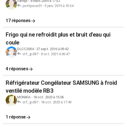
clemjs
-
4 mars 2009 à 17:52
petitjesus01
-
5 janv. 2019 à 15:34
17 réponses
Frigo qui ne refroidit plus et bruit d'eau qui
coule
DLCC2004
-
27 sept. 2016 à 09:42
stf_jpd87
-
8 oct. 2021 à 06:47
4 réponses
Réfrigérateur Congélateur SAMSUNG à froid
ventilé modèle RB3
MONIKA
-
18 oct. 2023 à 15:06
stf_jpd87
-
18 oct. 2023 à 17:49
1 réponse