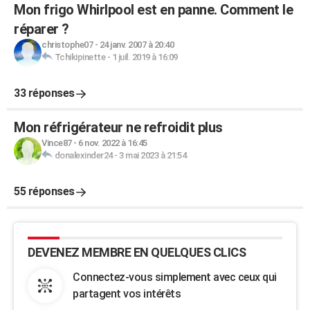
Mon frigo Whirlpool est en panne. Comment le
réparer ?
christophe07
-
24 janv. 2007 à 20:40
Tchikipinette
-
1 juil. 2019 à 16:09
33 réponses
Mon réfrigérateur ne refroidit plus
Vince87
-
6 nov. 2022 à 16:45
donalexinder24
-
3 mai 2023 à 21:54
55 réponses
DEVENEZ MEMBRE EN QUELQUES CLICS
Connectez-vous simplement avec ceux qui
partagent vos intérêts