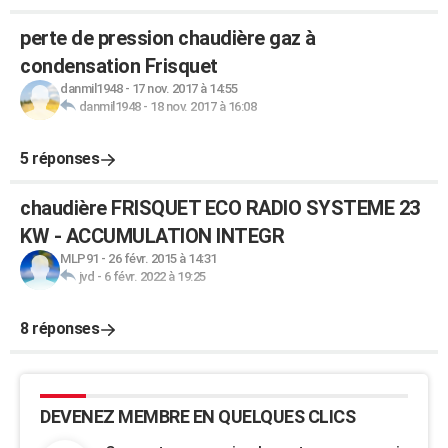
perte de pression chaudière gaz à
condensation Frisquet
danmil1948
-
17 nov. 2017 à 14:55
danmil1948
-
18 nov. 2017 à 16:08
5 réponses
chaudière FRISQUET ECO RADIO SYSTEME 23
KW - ACCUMULATION INTEGR
MLP91
-
26 févr. 2015 à 14:31
jvd
-
6 févr. 2022 à 19:25
8 réponses
DEVENEZ MEMBRE EN QUELQUES CLICS