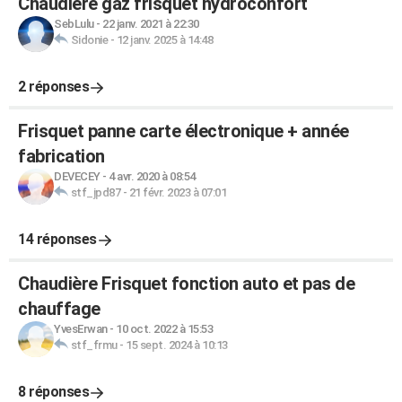
Chaudiere gaz frisquet hydroconfort
SebLulu
-
22 janv. 2021 à 22:30
Sidonie
-
12 janv. 2025 à 14:48
2 réponses
Frisquet panne carte électronique + année
fabrication
DEVECEY
-
4 avr. 2020 à 08:54
stf_jpd87
-
21 févr. 2023 à 07:01
14 réponses
Chaudière Frisquet fonction auto et pas de
chauffage
YvesErwan
-
10 oct. 2022 à 15:53
stf_frmu
-
15 sept. 2024 à 10:13
8 réponses