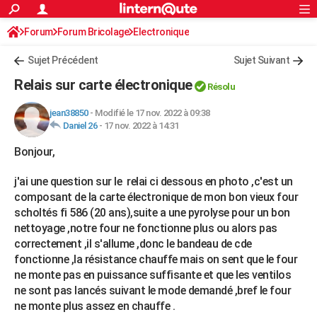
ACTUALITÉS
Forum
Forum Bricolage
Connexion
Electronique
S'inscrire
Rechercher
Société
Education
Villes
Politique
Faits Divers
Monde
+
SPORT
Sujet Précédent
Sujet Suivant
Football
Cyclisme
Forum
Coupe du monde 2026
Tennis
Rugby
CULTURE
Relais sur carte électronique
Résolu
TNT
Cinéma
Musique
Programme TV
Streaming
Sorties cinéma
+
FINANCE
jean38850
-
Modifié le 17 nov. 2022 à 09:38
Daniel 26
-
17 nov. 2022 à 14:31
Impôts
Immobilier
Banque
Crédit
Retraite
Epargne
Risques naturels par ville
Assurance
AUTO
Bonjour,
Réserver un essai
Berlines
Forum auto
Essais
Citadines
SUV
+
HIGH-TECH
j'ai une question sur le relai ci dessous en photo ,c'est un
Meilleur smartphone
Ordinateurs
Guide high-tech
Mobiles
Internet
Jeux vidéo
+
BRICOLAGE
composant de la carte électronique de mon bon vieux four
scholtés fi 586 (20 ans),suite a une pyrolyse pour un bon
Aménagement intérieur
Cuisine
Jardinage
+
Forum
Extérieur
Salle de bains
Rangement
WEEK-END
nettoyage ,notre four ne fonctionne plus ou alors pas
correctement ,il s'allume ,donc le bandeau de cde
Escapades
Expositions
Week-end nature
Guides de France
Patrimoine
Musées
+
LIFESTYLE
fonctionne ,la résistance chauffe mais on sent que le four
Bien-être
Mode
+
Art de vivre
Loisirs
Modes de vie
ne monte pas en puissance suffisante et que les ventilos
SANTE
ne sont pas lancés suivant le mode demandé ,bref le four
Guide de la santé
Médicaments
+
Alimentation
Maladies
Sommeil
ne monte plus assez en chauffe .
VOYAGE