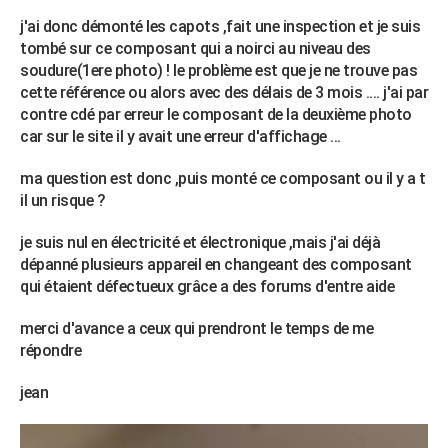
City break
Voyage de noces
Climat
Destinations
Voyage nature
Forum
+
PHOTO
j'ai donc démonté les capots ,fait une inspection et je suis
tombé sur ce composant qui a noirci au niveau des
GUIDES D'ACHAT
soudure(1ere photo) ! le problème est que je ne trouve pas
cette référence ou alors avec des délais de 3 mois .... j'ai par
BONS PLANS
contre cdé par erreur le composant de la deuxième photo
car sur le site il y avait une erreur d'affichage ...
CARTE DE VOEUX
ma question est donc ,puis monté ce composant ou il y a t
Carte Bonne année
Carte Pâques
Carte de Noël
Carte Saint-Valentin
Carte d'anniversaire
DICTIONNAIRE
il un risque ?
Biographies
Expressions
Dictionnaire
Citations
Proverbes
PROGRAMME TV
je suis nul en électricité et électronique ,mais j'ai déjà
dépanné plusieurs appareil en changeant des composant
COPAINS D'AVANT
qui étaient défectueux grâce a des forums d'entre aide
Se connecter
Collèges
Universités
Service militaire
S'inscrire
Lycées
Primaires
Entreprises
Avis de recherche
AVIS DE DÉCÈS
merci d'avance a ceux qui prendront le temps de me
FORUM
répondre
Lifestyle
Sport
Television
Cinema
Bricolage
Culture
Auto
Voyage
jean