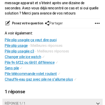
message apparait et s'éteint après une dizaine de
City break
Voyage de noces
Climat
Destinations
Voyage nature
Forum
+
PHOTO
secondes. Avez-vous déjà rencontré ce cas et si oui quelle
solution ? Merci para avance de vos retours
GUIDES D'ACHAT
Posez votre question
Partager
BONS PLANS
A voir également:
CARTE DE VOEUX
Pile plip usagée ça veut dire quoi
Carte Bonne année
Carte Pâques
Carte de Noël
Carte Saint-Valentin
Carte d'anniversaire
DICTIONNAIRE
Pile plip usage
- Meilleures réponses
Pile plip usagée c3
- Meilleures réponses
Biographies
Expressions
Dictionnaire
Citations
Proverbes
PROGRAMME TV
Changer pile ice watch
✓
Pile 9v 6f22 ou 6lr61 différence
✓
COPAINS D'AVANT
Sens pile
✓
Se connecter
Collèges
Universités
Service militaire
S'inscrire
Lycées
Primaires
Entreprises
Avis de recherche
AVIS DE DÉCÈS
Pile télécommande volet roulant
✓
Chauffe-eau gaz avec pile ne s'allume plus
✓
FORUM
Lifestyle
Sport
Television
Cinema
Bricolage
Culture
Auto
Voyage
1 réponse
RÉPONSE 1 / 1