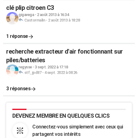
clé plip citroen C3
gigavega
-
2 août 2013 à 16:34
Castormalin
-
2 août 2013 à 18:28
1 réponse
recherche extracteur d'air fonctionnant sur
piles/batteries
regysse
-
3 sept. 2022 à 17:18
stf_jpd87
-
4 sept. 2022 à 08:26
3 réponses
DEVENEZ MEMBRE EN QUELQUES CLICS
Connectez-vous simplement avec ceux qui
partagent vos intérêts