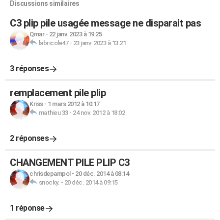
Discussions similaires
C3 plip pile usagée message ne disparait pas
Qmar
-
22 janv. 2023 à 19:25
labricole47
-
23 janv. 2023 à 13:21
3 réponses
remplacement pile plip
Kriss
-
1 mars 2012 à 10:17
mathieu 33
-
24 nov. 2012 à 18:02
2 réponses
CHANGEMENT PILE PLIP C3
chrisdepampol
-
20 déc. 2014 à 08:14
snocky.
-
20 déc. 2014 à 09:15
1 réponse