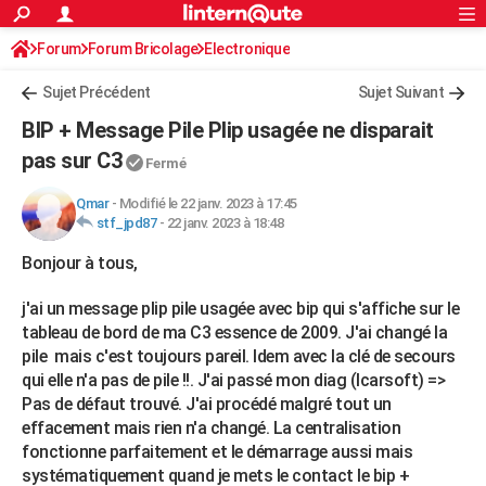
ACTUALITÉS
Forum
Forum Bricolage
Connexion
Electronique
S'inscrire
Rechercher
Société
Education
Villes
Politique
Faits Divers
Monde
+
SPORT
Sujet Précédent
Sujet Suivant
Football
Cyclisme
Forum
Coupe du monde 2026
Tennis
Rugby
CULTURE
BIP + Message Pile Plip usagée ne disparait
TNT
Cinéma
Musique
Programme TV
Streaming
Sorties cinéma
+
pas sur C3
FINANCE
Fermé
Impôts
Immobilier
Banque
Crédit
Retraite
Epargne
Risques naturels par ville
Assurance
AUTO
Qmar
-
Modifié le 22 janv. 2023 à 17:45
stf_jpd87
-
22 janv. 2023 à 18:48
Réserver un essai
Berlines
Forum auto
Essais
Citadines
SUV
+
HIGH-TECH
Bonjour à tous,
Meilleur smartphone
Ordinateurs
Guide high-tech
Mobiles
Internet
Jeux vidéo
+
BRICOLAGE
j'ai un message plip pile usagée avec bip qui s'affiche sur le
Aménagement intérieur
Cuisine
Jardinage
+
Forum
Extérieur
Salle de bains
Rangement
tableau de bord de ma C3 essence de 2009. J'ai changé la
WEEK-END
pile mais c'est toujours pareil. Idem avec la clé de secours
Escapades
Expositions
Week-end nature
Guides de France
Patrimoine
Musées
+
qui elle n'a pas de pile !!. J'ai passé mon diag (Icarsoft) =>
LIFESTYLE
Pas de défaut trouvé. J'ai procédé malgré tout un
Bien-être
Mode
+
Art de vivre
Loisirs
Modes de vie
SANTE
effacement mais rien n'a changé. La centralisation
fonctionne parfaitement et le démarrage aussi mais
Guide de la santé
Médicaments
+
Alimentation
Maladies
Sommeil
VOYAGE
systématiquement quand je mets le contact le bip +