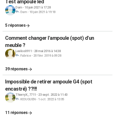
Test ampoule led
Dam
-
10 juin 2021 à 17:28
Dam
-
10 juin 2021 à 19:18
5 réponses
Comment changer l'ampoule (spot) d'un
meuble ?
Leeloo0911
-
28 mai 2016 à 14:38
Fabrice
-
20 févr. 2019 à 09:28
39 réponses
Impossible de retirer ampoule G4 (spot
encastré) ??!!!
ThierryX_7711
-
23 sept. 2022 à 11:43
KIDUGUEN
-
1 oct. 2022 à 13:05
11 réponses