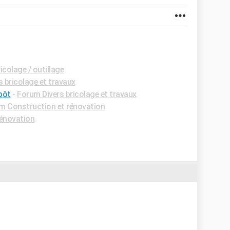
colage / outillage
 bricolage et travaux
pôt
-
Forum Divers bricolage et travaux
m Construction et rénovation
énovation