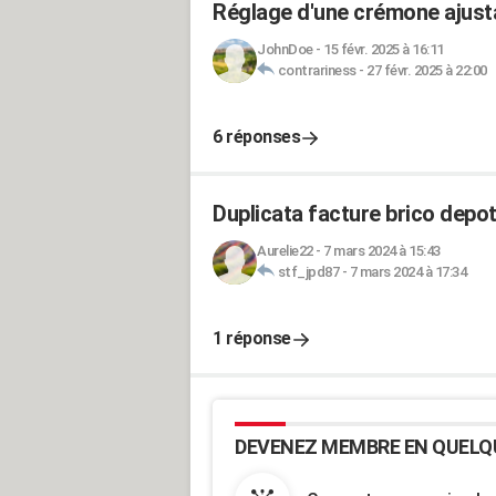
Réglage d'une crémone ajust
JohnDoe
-
15 févr. 2025 à 16:11
contrariness
-
27 févr. 2025 à 22:00
6 réponses
Duplicata facture brico depot
Aurelie22
-
7 mars 2024 à 15:43
stf_jpd87
-
7 mars 2024 à 17:34
1 réponse
DEVENEZ MEMBRE EN QUELQ