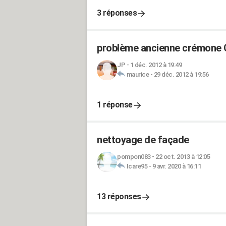
3 réponses
problème ancienne crémone
JP
-
1 déc. 2012 à 19:49
maurice
-
29 déc. 2012 à 19:56
1 réponse
nettoyage de façade
pompon083
-
22 oct. 2013 à 12:05
Icare95
-
9 avr. 2020 à 16:11
13 réponses