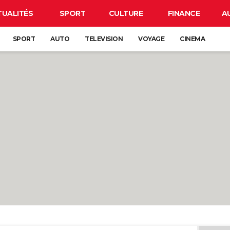
TUALITÉS
SPORT
CULTURE
FINANCE
A
SPORT
AUTO
TELEVISION
VOYAGE
CINEMA