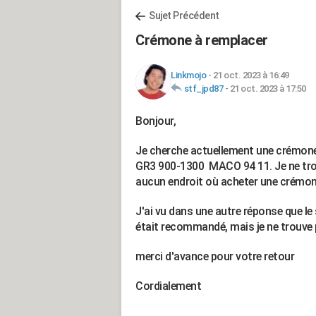
Sujet Précédent
Crémone à remplacer
Linkmojo
-
21 oct. 2023 à 16:49
stf_jpd87
-
21 oct. 2023 à 17:50
Bonjour,
Je cherche actuellement une crémon
GR3 900-1300 MACO 94 11. Je ne trou
aucun endroit où acheter une crémo
J'ai vu dans une autre réponse que l
était recommandé, mais je ne trouve
merci d'avance pour votre retour
Cordialement