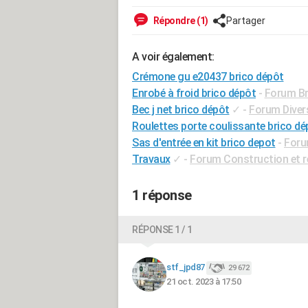
Répondre (1)
Partager
A voir également:
Crémone gu e20437 brico dépôt
Enrobé à froid brico dépôt
-
Forum Bri
Bec j net brico dépôt
✓
-
Forum Divers
Roulettes porte coulissante brico dé
Sas d'entrée en kit brico depot
-
Foru
Travaux
✓
-
Forum Construction et r
1 réponse
RÉPONSE 1 / 1
stf_jpd87
29 672
21 oct. 2023 à 17:50