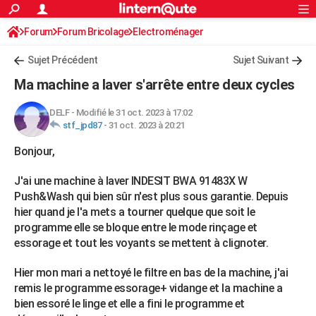
ACTUALITÉS
Forum
Forum Bricolage
Connexion
Electroménager
S'inscrire
Rechercher
Société
Education
Villes
Politique
Faits Divers
Monde
+
SPORT
Sujet Précédent
Sujet Suivant
Football
Cyclisme
Forum
Coupe du monde 2026
Tennis
Rugby
CULTURE
Ma machine a laver s'arrête entre deux cycles
TNT
Cinéma
Musique
Programme TV
Streaming
Sorties cinéma
+
FINANCE
DELF
-
Modifié le 31 oct. 2023 à 17:02
stf_jpd87
-
31 oct. 2023 à 20:21
Impôts
Immobilier
Banque
Crédit
Retraite
Epargne
Risques naturels par ville
Assurance
AUTO
Bonjour,
Réserver un essai
Berlines
Forum auto
Essais
Citadines
SUV
+
HIGH-TECH
J'ai une machine à laver INDESIT BWA 91483X W
Meilleur smartphone
Ordinateurs
Guide high-tech
Mobiles
Internet
Jeux vidéo
+
BRICOLAGE
Push&Wash qui bien sûr n'est plus sous garantie. Depuis
hier quand je l'a mets a tourner quelque que soit le
Aménagement intérieur
Cuisine
Jardinage
+
Forum
Extérieur
Salle de bains
Rangement
WEEK-END
programme elle se bloque entre le mode rinçage et
essorage et tout les voyants se mettent à clignoter.
Escapades
Expositions
Week-end nature
Guides de France
Patrimoine
Musées
+
LIFESTYLE
Hier mon mari a nettoyé le filtre en bas de la machine, j'ai
Bien-être
Mode
+
Art de vivre
Loisirs
Modes de vie
SANTE
remis le programme essorage+ vidange et la machine a
Guide de la santé
Médicaments
+
Alimentation
Maladies
Sommeil
bien essoré le linge et elle a fini le programme et
VOYAGE