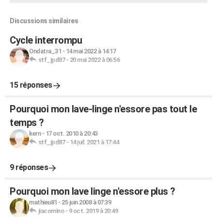
Discussions similaires
Cycle interrompu
Ondatra_31
-
14 mai 2022 à 14:17
stf_jpd87
-
20 mai 2022 à 06:56
15 réponses
Pourquoi mon lave-linge n'essore pas tout le
temps ?
kern
-
17 oct. 2010 à 20:43
stf_jpd87
-
14 juil. 2021 à 17:44
9 réponses
Pourquoi mon lave linge n'essore plus ?
mathieu81
-
25 juin 2008 à 07:39
jiacomino
-
9 oct. 2019 à 20:49