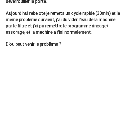
déverrouiller la porte.
City break
Voyage de noces
Climat
Destinations
Voyage nature
Forum
+
PHOTO
Aujourd'hui rebelote je remets un cycle rapide (30min) et le
GUIDES D'ACHAT
même problème survient, j'ai du vider l'eau de la machine
par le filtre et j'ai pu remettre le programme rinçage+
BONS PLANS
essorage, et la machine a fini normalement.
CARTE DE VOEUX
D'ou peut venir le problème ?
Carte Bonne année
Carte Pâques
Carte de Noël
Carte Saint-Valentin
Carte d'anniversaire
DICTIONNAIRE
Biographies
Expressions
Dictionnaire
Citations
Proverbes
PROGRAMME TV
COPAINS D'AVANT
Se connecter
Collèges
Universités
Service militaire
S'inscrire
Lycées
Primaires
Entreprises
Avis de recherche
AVIS DE DÉCÈS
FORUM
Lifestyle
Sport
Television
Cinema
Bricolage
Culture
Auto
Voyage