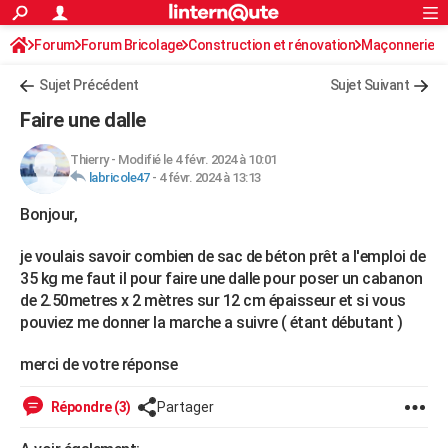
ACTUALITÉS
Forum
Forum Bricolage
Connexion
Construction et rénovation
S'inscrire
Maçonnerie
Rechercher
Société
Education
Villes
Politique
Faits Divers
Monde
+
SPORT
Sujet Précédent
Sujet Suivant
Football
Cyclisme
Forum
Coupe du monde 2026
Tennis
Rugby
CULTURE
Faire une dalle
TNT
Cinéma
Musique
Programme TV
Streaming
Sorties cinéma
+
FINANCE
Thierry
-
Modifié le 4 févr. 2024 à 10:01
labricole47
-
4 févr. 2024 à 13:13
Impôts
Immobilier
Banque
Crédit
Retraite
Epargne
Risques naturels par ville
Assurance
AUTO
Bonjour,
Réserver un essai
Berlines
Forum auto
Essais
Citadines
SUV
+
HIGH-TECH
je voulais savoir combien de sac de béton prêt a l'emploi de
Meilleur smartphone
Ordinateurs
Guide high-tech
Mobiles
Internet
Jeux vidéo
+
BRICOLAGE
35 kg me faut il pour faire une dalle pour poser un cabanon
de 2.50metres x 2 mètres sur 12 cm épaisseur et si vous
Aménagement intérieur
Cuisine
Jardinage
+
Forum
Extérieur
Salle de bains
Rangement
WEEK-END
pouviez me donner la marche a suivre ( étant débutant )
Escapades
Expositions
Week-end nature
Guides de France
Patrimoine
Musées
+
LIFESTYLE
merci de votre réponse
Bien-être
Mode
+
Art de vivre
Loisirs
Modes de vie
SANTE
Répondre (3)
Partager
Guide de la santé
Médicaments
+
Alimentation
Maladies
Sommeil
VOYAGE