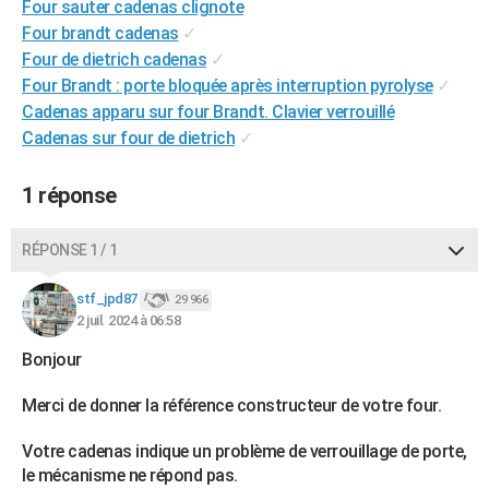
Four sauter cadenas clignote
City break
Voyage de noces
Climat
Destinations
Voyage nature
Forum
+
PHOTO
Four brandt cadenas
✓
Four de dietrich cadenas
✓
GUIDES D'ACHAT
Four Brandt : porte bloquée après interruption pyrolyse
✓
Cadenas apparu sur four Brandt. Clavier verrouillé
BONS PLANS
Cadenas sur four de dietrich
✓
CARTE DE VOEUX
1 réponse
Carte Bonne année
Carte Pâques
Carte de Noël
Carte Saint-Valentin
Carte d'anniversaire
DICTIONNAIRE
Biographies
Expressions
Dictionnaire
Citations
Proverbes
PROGRAMME TV
RÉPONSE 1 / 1
COPAINS D'AVANT
stf_jpd87
29 966
2 juil. 2024 à 06:58
Se connecter
Collèges
Universités
Service militaire
S'inscrire
Lycées
Primaires
Entreprises
Avis de recherche
AVIS DE DÉCÈS
Bonjour
FORUM
Merci de donner la référence constructeur de votre four.
Lifestyle
Sport
Television
Cinema
Bricolage
Culture
Auto
Voyage
Votre cadenas indique un problème de verrouillage de porte,
le mécanisme ne répond pas.