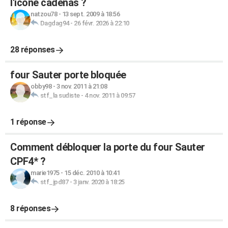
l'icone cadenas ?
natzou78
-
13 sept. 2009 à 18:56
Dagdag94
-
26 févr. 2026 à 22:10
28 réponses
four Sauter porte bloquée
obby98
-
3 nov. 2011 à 21:08
stf_la sudiste
-
4 nov. 2011 à 09:57
1 réponse
Comment débloquer la porte du four Sauter
CPF4* ?
marie1975
-
15 déc. 2010 à 10:41
stf_jpd87
-
3 janv. 2020 à 18:25
8 réponses