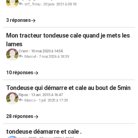
stf_frmu
-
20 janv. 2021 à 08:18
3 réponses
Mon tracteur tondeuse cale quand je mets les
lames
Cram
-
10 mai 2020 à 14:58
Marcel
-
7 mai 2026 à 18:39
10 réponses
Tondeuse qui démarre et cale au bout de 5min
Ripus
-
13 avr. 2015 à 16:47
Marco
-
1 juil. 2025 à 17:29
28 réponses
tondeuse déamarre et cale .