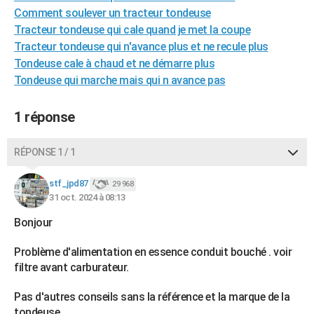
Comment soulever un tracteur tondeuse
City break
Voyage de noces
Climat
Destinations
Voyage nature
Forum
+
PHOTO
Tracteur tondeuse qui cale quand je met la coupe
GUIDES D'ACHAT
Tracteur tondeuse qui n'avance plus et ne recule plus
Tondeuse cale à chaud et ne démarre plus
BONS PLANS
Tondeuse qui marche mais qui n avance pas
CARTE DE VOEUX
1 réponse
Carte Bonne année
Carte Pâques
Carte de Noël
Carte Saint-Valentin
Carte d'anniversaire
DICTIONNAIRE
RÉPONSE 1 / 1
Biographies
Expressions
Dictionnaire
Citations
Proverbes
PROGRAMME TV
stf_jpd87
29 968
COPAINS D'AVANT
31 oct. 2024 à 08:13
Se connecter
Collèges
Universités
Service militaire
S'inscrire
Lycées
Primaires
Entreprises
Avis de recherche
AVIS DE DÉCÈS
Bonjour
FORUM
Problème d'alimentation en essence conduit bouché . voir
filtre avant carburateur.
Lifestyle
Sport
Television
Cinema
Bricolage
Culture
Auto
Voyage
Pas d'autres conseils sans la référence et la marque de la
tondeuse.