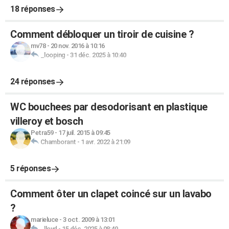
18 réponses
Comment débloquer un tiroir de cuisine ?
mv78
-
20 nov. 2016 à 10:16
_looping
-
31 déc. 2025 à 10:40
24 réponses
WC bouchees par desodorisant en plastique
villeroy et bosch
Petra59
-
17 juil. 2015 à 09:45
Chamborant
-
1 avr. 2022 à 21:09
5 réponses
Comment ôter un clapet coincé sur un lavabo
?
marieluce
-
3 oct. 2009 à 13:01
_lloyd
-
15 déc. 2025 à 08:49