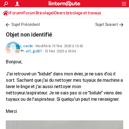
ACTUALITÉS
Forum
Forum Bricolage
Connexion
Divers bricolage et travaux
S'inscrire
Rechercher
Société
Education
Villes
Politique
Faits Divers
Monde
+
SPORT
Sujet Précédent
Sujet Suivant
Football
Cyclisme
Forum
Coupe du monde 2026
Tennis
Rugby
CULTURE
Objet non identifié
TNT
Cinéma
Musique
Programme TV
Streaming
Sorties cinéma
+
FINANCE
L.cecile
-
Modifié le 15 févr. 2025 à 13:42
stf_jpd87
-
15 févr. 2025 à 18:04
Impôts
Immobilier
Banque
Crédit
Retraite
Epargne
Risques naturels par ville
Assurance
AUTO
Bonjour,
Réserver un essai
Berlines
Forum auto
Essais
Citadines
SUV
+
HIGH-TECH
J'ai retrouvé un "bidule" dans mon évier, je ne sais d'où il
Meilleur smartphone
Ordinateurs
Guide high-tech
Mobiles
Internet
Jeux vidéo
+
BRICOLAGE
sort. Sachant que j'ai du nettoyer mes tuyaux de machine a
laver le linge et j'ai aussi nettoyer mon
Aménagement intérieur
Cuisine
Jardinage
+
Forum
Extérieur
Salle de bains
Rangement
WEEK-END
nettoyeur/aspirateur. Je ne sais pas si ce "bidule" viens des
tuyaux ou de l'aspirateur. Si quelqu'un peut me renseigner.
Escapades
Expositions
Week-end nature
Guides de France
Patrimoine
Musées
+
LIFESTYLE
Merci
Bien-être
Mode
+
Art de vivre
Loisirs
Modes de vie
SANTE
Guide de la santé
Médicaments
+
Alimentation
Maladies
Sommeil
VOYAGE