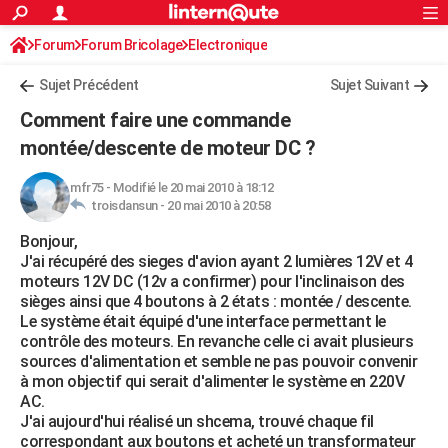
ACTUALITÉS
Forum
Forum Bricolage
Connexion
Electronique
S'inscrire
Rechercher
Société
Education
Villes
Politique
Faits Divers
Monde
+
SPORT
Sujet Précédent
Sujet Suivant
Football
Cyclisme
Forum
Coupe du monde 2026
Tennis
Rugby
CULTURE
Comment faire une commande
TNT
Cinéma
Musique
Programme TV
Streaming
Sorties cinéma
+
montée/descente de moteur DC ?
FINANCE
Impôts
Immobilier
Banque
Crédit
Retraite
Epargne
Risques naturels par ville
Assurance
AUTO
mfr75
-
Modifié le 20 mai 2010 à 18:12
troisdansun -
20 mai 2010 à 20:58
Réserver un essai
Berlines
Forum auto
Essais
Citadines
SUV
+
HIGH-TECH
Bonjour,
J'ai récupéré des sieges d'avion ayant 2 lumières 12V et 4
Meilleur smartphone
Ordinateurs
Guide high-tech
Mobiles
Internet
Jeux vidéo
+
BRICOLAGE
moteurs 12V DC (12v a confirmer) pour l'inclinaison des
sièges ainsi que 4 boutons à 2 états : montée / descente.
Aménagement intérieur
Cuisine
Jardinage
+
Forum
Extérieur
Salle de bains
Rangement
WEEK-END
Le système était équipé d'une interface permettant le
contrôle des moteurs. En revanche celle ci avait plusieurs
Escapades
Expositions
Week-end nature
Guides de France
Patrimoine
Musées
+
LIFESTYLE
sources d'alimentation et semble ne pas pouvoir convenir
à mon objectif qui serait d'alimenter le système en 220V
Bien-être
Mode
+
Art de vivre
Loisirs
Modes de vie
SANTE
AC.
J'ai aujourd'hui réalisé un shcema, trouvé chaque fil
Guide de la santé
Médicaments
+
Alimentation
Maladies
Sommeil
VOYAGE
correspondant aux boutons et acheté un transformateur