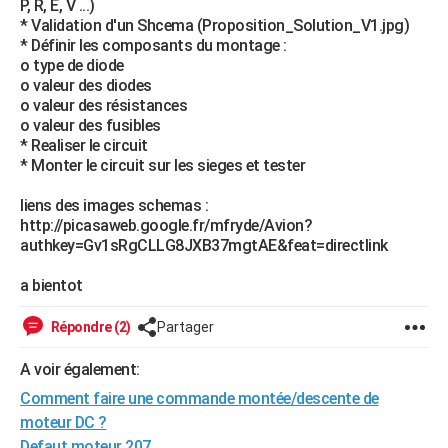
P, R, E, V ...)
* Validation d'un Shcema (Proposition_Solution_V1.jpg)
* Définir les composants du montage :
o type de diode
o valeur des diodes
o valeur des résistances
o valeur des fusibles
* Realiser le circuit
* Monter le circuit sur les sieges et tester
liens des images schemas :
http://picasaweb.google.fr/mfryde/Avion?
authkey=Gv1sRgCLLG8JXB37mgtAE&feat=directlink
a bientot
Répondre (2)
Partager
A voir également:
Comment faire une commande montée/descente de
moteur DC ?
Defaut moteur 207