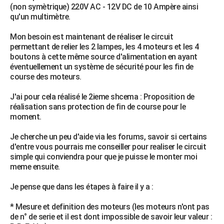
(non symètrique) 220V AC - 12V DC de 10 Ampère ainsi
City break
Voyage de noces
Climat
Destinations
Voyage nature
Forum
+
PHOTO
qu'un multimètre.
GUIDES D'ACHAT
Mon besoin est maintenant de réaliser le circuit
permettant de relier les 2 lampes, les 4 moteurs et les 4
BONS PLANS
boutons à cette même source d'alimentation en ayant
éventuellement un système de sécurité pour les fin de
CARTE DE VOEUX
course des moteurs.
Carte Bonne année
Carte Pâques
Carte de Noël
Carte Saint-Valentin
Carte d'anniversaire
DICTIONNAIRE
J'ai pour cela réalisé le 2ieme shcema : Proposition de
réalisation sans protection de fin de course pour le
Biographies
Expressions
Dictionnaire
Citations
Proverbes
PROGRAMME TV
moment.
COPAINS D'AVANT
Je cherche un peu d'aide via les forums, savoir si certains
d'entre vous pourrais me conseiller pour realiser le circuit
Se connecter
Collèges
Universités
Service militaire
S'inscrire
Lycées
Primaires
Entreprises
Avis de recherche
AVIS DE DÉCÈS
simple qui conviendra pour que je puisse le monter moi
meme ensuite.
FORUM
Je pense que dans les étapes à faire il y a :
Lifestyle
Sport
Television
Cinema
Bricolage
Culture
Auto
Voyage
* Mesure et definition des moteurs (les moteurs n'ont pas
de n° de serie et il est dont impossible de savoir leur valeur :