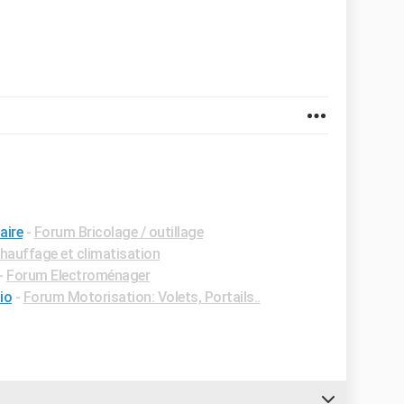
aire
-
Forum Bricolage / outillage
auffage et climatisation
-
Forum Electroménager
io
-
Forum Motorisation: Volets, Portails..