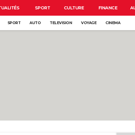
TUALITÉS
SPORT
CULTURE
FINANCE
A
SPORT
AUTO
TELEVISION
VOYAGE
CINEMA