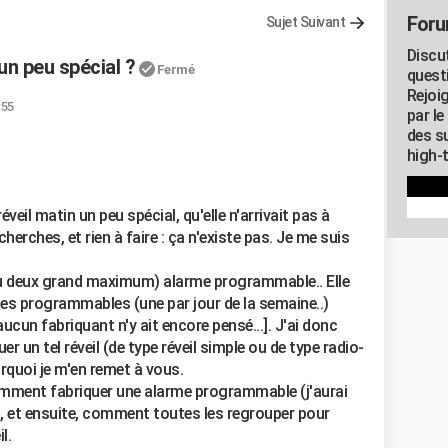
Foru
Sujet Suivant
Discu
un peu spécial ?
Fermé
quest
Rejoi
:55
par l
des su
high-
éveil matin un peu spécial, qu'elle n'arrivait pas à
cherches, et rien à faire : ça n'existe pas. Je me suis
(ou deux grand maximum) alarme programmable.. Elle
rmes programmables (une par jour de la semaine..)
ucun fabriquant n'y ait encore pensé...]. J'ai donc
 un tel réveil (de type réveil simple ou de type radio-
ourquoi je m'en remet à vous.
omment fabriquer une alarme programmable (j'aurai
.), et ensuite, comment toutes les regrouper pour
l.