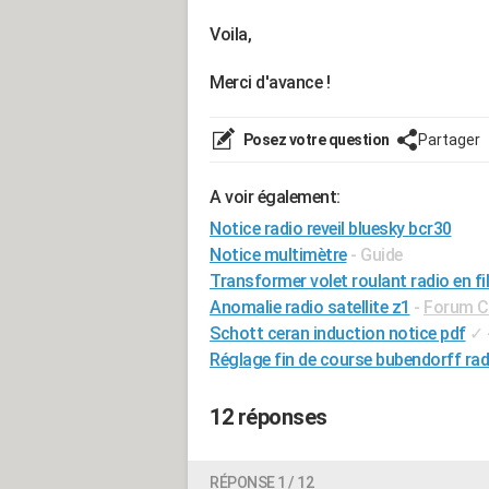
Voila,
Merci d'avance !
Posez votre question
Partager
A voir également:
Notice radio reveil bluesky bcr30
Notice multimètre
- Guide
Transformer volet roulant radio en fil
Anomalie radio satellite z1
-
Forum Ch
Schott ceran induction notice pdf
✓
Réglage fin de course bubendorff rad
12 réponses
RÉPONSE 1 / 12