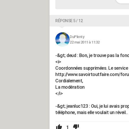
RÉPONSE 5 / 12
DuPlenty
22 mai 2011 à 11:32
-&gt; deud : Bon, je trouve pas la fon
<i>
Coordonnées supprimées. Le service d
http://www.savoirtoutfaire.com/for
Cordialement,
La modération
</i>
-&gt; jeanluc123 : Oui, je lui avais p
téléphone, mais elle voulait un réveil..
1