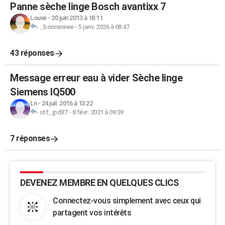
Panne sèche linge Bosch avantixx 7
Louve
-
20 juin 2013 à 18:11
_bonnannee
-
5 janv. 2026 à 08:47
43 réponses
Message erreur eau à vider Sèche linge
Siemens IQ500
Ln
-
24 juil. 2016 à 13:22
stf_jpd87
-
8 févr. 2021 à 09:39
7 réponses
DEVENEZ MEMBRE EN QUELQUES CLICS
Connectez-vous simplement avec ceux qui
partagent vos intérêts