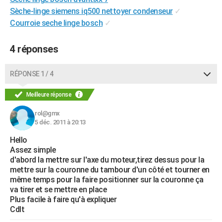
City break
Voyage de noces
Climat
Destinations
Voyage nature
Forum
+
Sèche-linge siemens iq500 nettoyer condenseur
✓
PHOTO
Courroie seche linge bosch
✓
GUIDES D'ACHAT
4 réponses
BONS PLANS
CARTE DE VOEUX
RÉPONSE 1 / 4
Carte Bonne année
Carte Pâques
Carte de Noël
Carte Saint-Valentin
Carte d'anniversaire
DICTIONNAIRE
Meilleure réponse
Biographies
Expressions
Dictionnaire
Citations
Proverbes
PROGRAMME TV
rol@gmx
5 déc. 2011 à 20:13
COPAINS D'AVANT
Hello
Assez simple
Se connecter
Collèges
Universités
Service militaire
S'inscrire
Lycées
Primaires
Entreprises
Avis de recherche
AVIS DE DÉCÈS
d'abord la mettre sur l'axe du moteur,tirez dessus pour la
mettre sur la couronne du tambour d'un côté et tourner en
FORUM
même temps pour la faire positionner sur la couronne ça
va tirer et se mettre en place
Lifestyle
Sport
Television
Cinema
Bricolage
Culture
Auto
Voyage
Plus facile à faire qu'à expliquer
Cdlt