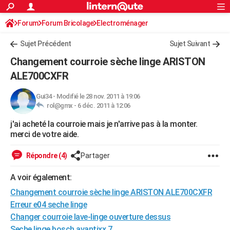
ACTUALITÉS
Forum
Forum Bricolage
Connexion
Electroménager
S'inscrire
Rechercher
Société
Education
Villes
Politique
Faits Divers
Monde
+
SPORT
Sujet Précédent
Sujet Suivant
Football
Cyclisme
Forum
Coupe du monde 2026
Tennis
Rugby
CULTURE
Changement courroie sèche linge ARISTON
TNT
Cinéma
Musique
Programme TV
Streaming
Sorties cinéma
+
ALE700CXFR
FINANCE
Impôts
Immobilier
Banque
Crédit
Retraite
Epargne
Risques naturels par ville
Assurance
AUTO
Gui34
-
Modifié le 28 nov. 2011 à 19:06
rol@gmx -
6 déc. 2011 à 12:06
Réserver un essai
Berlines
Forum auto
Essais
Citadines
SUV
+
HIGH-TECH
j'ai acheté la courroie mais je n'arrive pas à la monter.
merci de votre aide.
Meilleur smartphone
Ordinateurs
Guide high-tech
Mobiles
Internet
Jeux vidéo
+
BRICOLAGE
Répondre (4)
Partager
Aménagement intérieur
Cuisine
Jardinage
+
Forum
Extérieur
Salle de bains
Rangement
WEEK-END
A voir également:
Escapades
Expositions
Week-end nature
Guides de France
Patrimoine
Musées
+
LIFESTYLE
Changement courroie sèche linge ARISTON ALE700CXFR
Bien-être
Mode
+
Art de vivre
Loisirs
Modes de vie
SANTE
Erreur e04 seche linge
Changer courroie lave-linge ouverture dessus
Guide de la santé
Médicaments
+
Alimentation
Maladies
Sommeil
VOYAGE
Seche linge bosch avantixx 7