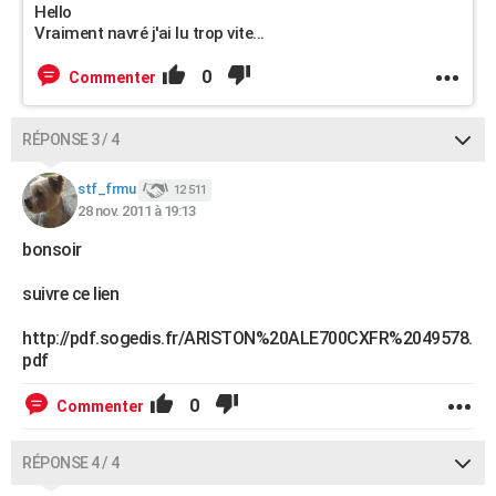
Hello
Vraiment navré j'ai lu trop vite...
0
Commenter
RÉPONSE 3 / 4
stf_frmu
12 511
28 nov. 2011 à 19:13
bonsoir
suivre ce lien
http://pdf.sogedis.fr/ARISTON%20ALE700CXFR%2049578.
pdf
0
Commenter
RÉPONSE 4 / 4