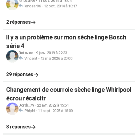
lenozar96
-
11 oct. 2014 à 18:04
lenozar96
-
12 oct. 2014 à 10:17
2 réponses
Il y a un problème sur mon sèche linge Bosch
série 4
Bataviaa
-
9 janv. 2019 à 22:33
Vincent
-
12 mai 2026 à 20:00
29 réponses
Changement de courroie sèche linge Whirlpool
écrou récalcitr
Jordi_79
-
22 avr. 2022 à 15:51
Phiphi
-
11 sept. 2025 à 18:00
8 réponses