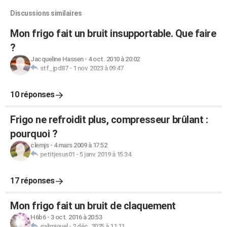
Discussions similaires
Mon frigo fait un bruit insupportable. Que faire
?
Jacqueline Hassen
-
4 oct. 2010 à 20:02
stf_jpd87
-
1 nov. 2023 à 09:47
10 réponses
Frigo ne refroidit plus, compresseur brûlant :
pourquoi ?
clemjs
-
4 mars 2009 à 17:52
petitjesus01
-
5 janv. 2019 à 15:34
17 réponses
Mon frigo fait un bruit de claquement
H6b6
-
3 oct. 2016 à 20:53
galimiguel
-
2 déc. 2025 à 11:11