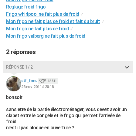
City break
Voyage de noces
Climat
Destinations
Voyage nature
Forum
+
Reglage froid frigo
PHOTO
Frigo whirlpool ne fait plus de froid
✓
GUIDES D'ACHAT
Mon frigo ne fait plus de froid et fait du bruit
✓
Mon frigo ne fait plus de froid
✓
BONS PLANS
Mon frigo valberg ne fait plus de froid
CARTE DE VOEUX
2 réponses
Carte Bonne année
Carte Pâques
Carte de Noël
Carte Saint-Valentin
Carte d'anniversaire
DICTIONNAIRE
RÉPONSE 1 / 2
Biographies
Expressions
Dictionnaire
Citations
Proverbes
PROGRAMME TV
stf_frmu
COPAINS D'AVANT
12 511
28 nov. 2011 à 20:18
Se connecter
Collèges
Universités
Service militaire
S'inscrire
Lycées
Primaires
Entreprises
Avis de recherche
AVIS DE DÉCÈS
bonsoir
FORUM
sans etre de la partie électroménager, vous devez avoir un
clapet entre le congele et le frigo qui permet l'arrivée de
Lifestyle
Sport
Television
Cinema
Bricolage
Culture
Auto
Voyage
froid...
n'est il pas bloqué en ouverture ?