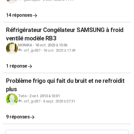
14 réponses
Réfrigérateur Congélateur SAMSUNG à froid
ventilé modèle RB3
MONIKA
-
18 oct. 2023 à 15:06
stf_jpd87
-
18 oct. 2023 à 17:49
1 réponse
Problème frigo qui fait du bruit et ne refroidit
plus
Toto
-
2 oct. 2013 à 13:01
stf_jpd87
-
8 sept. 2020 à 07:31
9 réponses