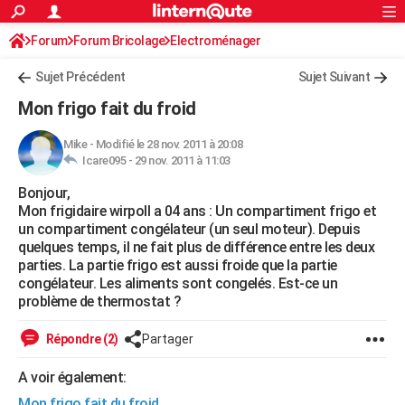
ACTUALITÉS
Forum
Forum Bricolage
Connexion
Electroménager
S'inscrire
Rechercher
Société
Education
Villes
Politique
Faits Divers
Monde
+
SPORT
Sujet Précédent
Sujet Suivant
Football
Cyclisme
Forum
Coupe du monde 2026
Tennis
Rugby
CULTURE
Mon frigo fait du froid
TNT
Cinéma
Musique
Programme TV
Streaming
Sorties cinéma
+
FINANCE
Mike
-
Modifié le 28 nov. 2011 à 20:08
Icare095 -
29 nov. 2011 à 11:03
Impôts
Immobilier
Banque
Crédit
Retraite
Epargne
Risques naturels par ville
Assurance
AUTO
Bonjour,
Réserver un essai
Berlines
Forum auto
Essais
Citadines
SUV
+
HIGH-TECH
Mon frigidaire wirpoll a 04 ans : Un compartiment frigo et
un compartiment congélateur (un seul moteur). Depuis
Meilleur smartphone
Ordinateurs
Guide high-tech
Mobiles
Internet
Jeux vidéo
+
BRICOLAGE
quelques temps, il ne fait plus de différence entre les deux
parties. La partie frigo est aussi froide que la partie
Aménagement intérieur
Cuisine
Jardinage
+
Forum
Extérieur
Salle de bains
Rangement
WEEK-END
congélateur. Les aliments sont congelés. Est-ce un
problème de thermostat ?
Escapades
Expositions
Week-end nature
Guides de France
Patrimoine
Musées
+
LIFESTYLE
Répondre (2)
Partager
Bien-être
Mode
+
Art de vivre
Loisirs
Modes de vie
SANTE
A voir également:
Guide de la santé
Médicaments
+
Alimentation
Maladies
Sommeil
VOYAGE
Mon frigo fait du froid