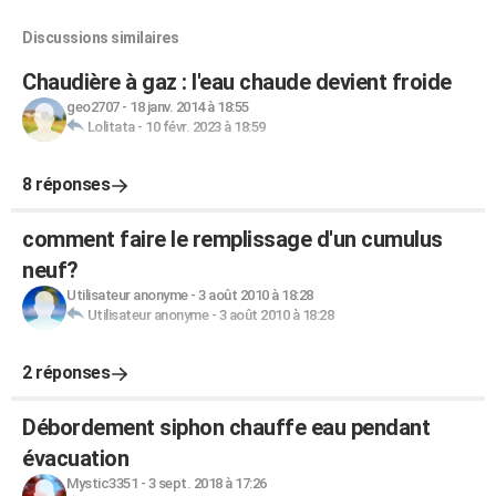
Discussions similaires
Chaudière à gaz : l'eau chaude devient froide
geo2707
-
18 janv. 2014 à 18:55
Lolitata
-
10 févr. 2023 à 18:59
8 réponses
comment faire le remplissage d'un cumulus
neuf?
Utilisateur anonyme
-
3 août 2010 à 18:28
Utilisateur anonyme
-
3 août 2010 à 18:28
2 réponses
Débordement siphon chauffe eau pendant
évacuation
Mystic3351
-
3 sept. 2018 à 17:26