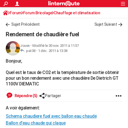
ACTUALITÉS
Forum
Forum Bricolage
Connexion
Chauffage et climatisation
S'inscrire
Rechercher
Société
Education
Villes
Politique
Faits Divers
Monde
+
SPORT
Sujet Précédent
Sujet Suivant
Football
Cyclisme
Forum
Coupe du monde 2026
Tennis
Rugby
CULTURE
Rendement de chaudière fuel
TNT
Cinéma
Musique
Programme TV
Streaming
Sorties cinéma
+
FINANCE
Jouve
-
Modifié le 30 nov. 2011 à 11:57
pat38 -
1 déc. 2011 à 13:38
Impôts
Immobilier
Banque
Crédit
Retraite
Epargne
Risques naturels par ville
Assurance
AUTO
Bonjour,
Réserver un essai
Berlines
Forum auto
Essais
Citadines
SUV
+
HIGH-TECH
Quel est le taux de CO2 et la température de sortie obtenir
Meilleur smartphone
Ordinateurs
Guide high-tech
Mobiles
Internet
Jeux vidéo
+
BRICOLAGE
pour un bon rendement avec une chaudière De Dietrich GT
1100V DIEMATIC
Aménagement intérieur
Cuisine
Jardinage
+
Forum
Extérieur
Salle de bains
Rangement
WEEK-END
Répondre (5)
Partager
Escapades
Expositions
Week-end nature
Guides de France
Patrimoine
Musées
+
LIFESTYLE
A voir également:
Bien-être
Mode
+
Art de vivre
Loisirs
Modes de vie
SANTE
Schema chaudiere fuel avec ballon eau chaude
Guide de la santé
Médicaments
+
Alimentation
Maladies
Sommeil
Ballon d'eau chaude qui claque
VOYAGE