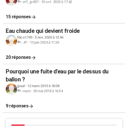
stf_jpd87
-
10 oct. 2023 à 17:42
15 réponses
Eau chaude qui devient froide
Nico1749
-
5 nov. 2020 à 12:46
JP
-
13 juin 2024 à 11:30
20 réponses
Pourquoi une fuite d'eau par le dessus du
ballon ?
jpaul
-
12 mars 2010 à 18:08
mam
-
20 mai 2018 à 16:54
9 réponses