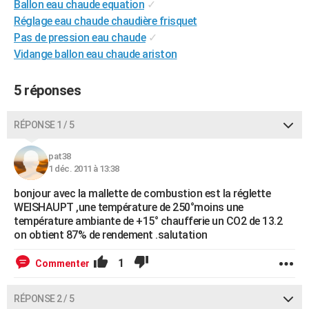
Ballon eau chaude equation
✓
City break
Voyage de noces
Climat
Destinations
Voyage nature
Forum
+
PHOTO
Réglage eau chaude chaudière frisquet
Pas de pression eau chaude
✓
GUIDES D'ACHAT
Vidange ballon eau chaude ariston
BONS PLANS
5 réponses
CARTE DE VOEUX
Carte Bonne année
Carte Pâques
Carte de Noël
Carte Saint-Valentin
Carte d'anniversaire
RÉPONSE 1 / 5
DICTIONNAIRE
Biographies
Expressions
Dictionnaire
Citations
Proverbes
PROGRAMME TV
pat38
1 déc. 2011 à 13:38
COPAINS D'AVANT
bonjour avec la mallette de combustion est la réglette
WEISHAUPT ,une température de 250°moins une
Se connecter
Collèges
Universités
Service militaire
S'inscrire
Lycées
Primaires
Entreprises
Avis de recherche
AVIS DE DÉCÈS
température ambiante de +15° chaufferie un CO2 de 13.2
on obtient 87% de rendement .salutation
FORUM
1
Commenter
Lifestyle
Sport
Television
Cinema
Bricolage
Culture
Auto
Voyage
RÉPONSE 2 / 5