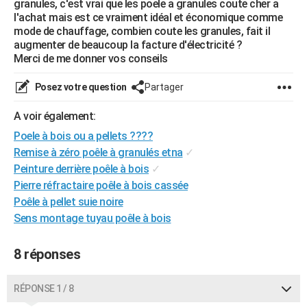
granules, c'est vrai que les poele a granules coute cher a
City break
Voyage de noces
Climat
Destinations
Voyage nature
Forum
+
l'achat mais est ce vraiment idéal et économique comme
PHOTO
mode de chauffage, combien coute les granules, fait il
augmenter de beaucoup la facture d'électricité ?
GUIDES D'ACHAT
Merci de me donner vos conseils
BONS PLANS
Posez votre question
Partager
CARTE DE VOEUX
A voir également:
Carte Bonne année
Carte Pâques
Carte de Noël
Carte Saint-Valentin
Carte d'anniversaire
DICTIONNAIRE
Poele à bois ou a pellets ????
Remise à zéro poêle à granulés etna
✓
Biographies
Expressions
Dictionnaire
Citations
Proverbes
PROGRAMME TV
Peinture derrière poêle à bois
✓
COPAINS D'AVANT
Pierre réfractaire poêle à bois cassée
Poêle à pellet suie noire
Se connecter
Collèges
Universités
Service militaire
S'inscrire
Lycées
Primaires
Entreprises
Avis de recherche
AVIS DE DÉCÈS
Sens montage tuyau poêle à bois
FORUM
8 réponses
Lifestyle
Sport
Television
Cinema
Bricolage
Culture
Auto
Voyage
RÉPONSE 1 / 8