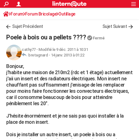
ACTUALITÉS
Forum
Forum Bricolage
Connexion
Outillage
S'inscrire
Rechercher
Société
Education
Villes
Politique
Faits Divers
Monde
+
SPORT
Sujet Précédent
Sujet Suivant
Football
Cyclisme
Forum
Coupe du monde 2026
Tennis
Rugby
CULTURE
Poele à bois ou a pellets ????
Fermé
TNT
Cinéma
Musique
Programme TV
Streaming
Sorties cinéma
+
FINANCE
cathy77
-
Modifié le 9 déc. 2011 à 10:31
bretagnard -
14 janv. 2013 à 01:22
Impôts
Immobilier
Banque
Crédit
Retraite
Epargne
Risques naturels par ville
Assurance
AUTO
Bonjour,
Réserver un essai
Berlines
Forum auto
Essais
Citadines
SUV
+
HIGH-TECH
j'habite une maison de 210m2 (rdc et 1 étage) actuellement
j'aii un insert et des radiateurs électriques. Mon insert ne
Meilleur smartphone
Ordinateurs
Guide high-tech
Mobiles
Internet
Jeux vidéo
+
BRICOLAGE
chauffant pas suffisamment j'enisage de les remplacer
pour moins faire fonctionner les convecteurs électriques,
Aménagement intérieur
Cuisine
Jardinage
+
Forum
Extérieur
Salle de bains
Rangement
WEEK-END
car il consomme beaucoup de bois pour atteindre
péniblement les 20°.
Escapades
Expositions
Week-end nature
Guides de France
Patrimoine
Musées
+
LIFESTYLE
J'hésite énormément et je ne sais pas quoi installer à la
Bien-être
Mode
+
Art de vivre
Loisirs
Modes de vie
SANTE
place de mon insert.
Guide de la santé
Médicaments
+
Alimentation
Maladies
Sommeil
VOYAGE
Dois je installer un autre insert, un poele à bois ou a