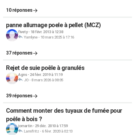
10 réponses
panne allumage poele à pellet (MCZ)
fivety
-
18 févr. 2013 à 12:38
Yamlyne
-
10 mars 2025 à 17:16
37 réponses
Rejet de suie poêle à granulés
Agns
-
24 févr. 2019 à 11:19
JO
-
8 mars 2026 à 08:05
39 réponses
Comment monter des tuyaux de fumée pour
poêle à bois ?
jomartin
-
29 déc. 2010 à 17:59
Lamifritz
-
6 févr. 2020 à 02:13