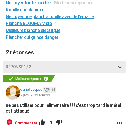
Nettoyer fonte rouillée
- Meilleures réponses
City break
Voyage de noces
Climat
Destinations
Voyage nature
Forum
+
PHOTO
Rouille sur plancha...
Nettoyer une plancha rouillé avec de l'émaille
GUIDES D'ACHAT
Plancha BLOOMA Visio
✓
Meilleure plancha electrique
BONS PLANS
Plancher qui grince danger
CARTE DE VOEUX
2 réponses
Carte Bonne année
Carte Pâques
Carte de Noël
Carte Saint-Valentin
Carte d'anniversaire
DICTIONNAIRE
Biographies
Expressions
Dictionnaire
Citations
Proverbes
PROGRAMME TV
RÉPONSE 1 / 2
COPAINS D'AVANT
Meilleure réponse
Se connecter
Collèges
Universités
Service militaire
S'inscrire
Lycées
Primaires
Entreprises
Avis de recherche
AVIS DE DÉCÈS
daniel boquet
65
7 janv. 2012 à 18:44
FORUM
ne pas utiliser pour l'alimentaire !!!!! c'est trop tard le métal
Lifestyle
Sport
Television
Cinema
Bricolage
Culture
Auto
Voyage
est attaqué
9
Commenter