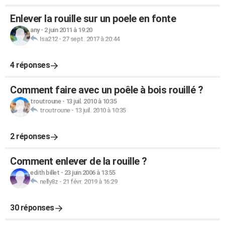
Enlever la rouille sur un poele en fonte
any
-
2 juin 2011 à 19:20
Isa212
-
27 sept. 2017 à 20:44
4 réponses
Comment faire avec un poêle à bois rouillé ?
troutroune
-
13 juil. 2010 à 10:35
troutroune
-
13 juil. 2010 à 10:35
2 réponses
Comment enlever de la rouille ?
edith billet
-
23 juin 2006 à 13:55
nelly8z
-
21 févr. 2019 à 16:29
30 réponses