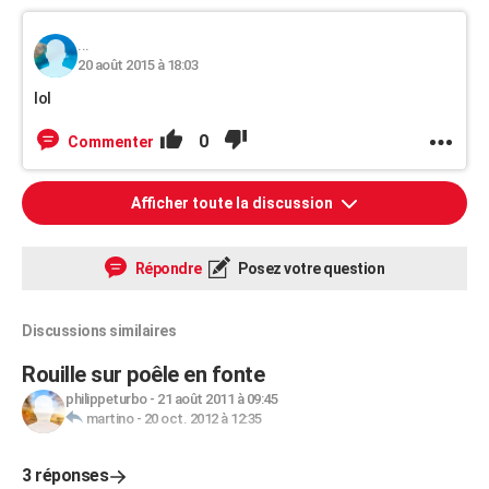
...
20 août 2015 à 18:03
lol
0
Commenter
Afficher toute la discussion
Répondre
Posez votre question
Discussions similaires
Rouille sur poêle en fonte
philippeturbo
-
21 août 2011 à 09:45
martino
-
20 oct. 2012 à 12:35
3 réponses