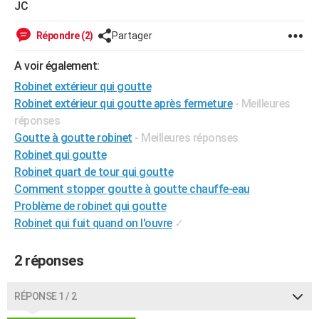
JC
City break
Voyage de noces
Climat
Destinations
Voyage nature
Forum
+
PHOTO
Répondre (2)
Partager
GUIDES D'ACHAT
A voir également:
BONS PLANS
Robinet extérieur qui goutte
Robinet extérieur qui goutte après fermeture
- Meilleures
CARTE DE VOEUX
réponses
Carte Bonne année
Carte Pâques
Carte de Noël
Carte Saint-Valentin
Carte d'anniversaire
DICTIONNAIRE
Goutte à goutte robinet
- Meilleures réponses
Robinet qui goutte
Biographies
Expressions
Dictionnaire
Citations
Proverbes
PROGRAMME TV
Robinet quart de tour qui goutte
Comment stopper goutte à goutte chauffe-eau
COPAINS D'AVANT
Problème de robinet qui goutte
Se connecter
Collèges
Universités
Service militaire
S'inscrire
Lycées
Primaires
Entreprises
Avis de recherche
AVIS DE DÉCÈS
Robinet qui fuit quand on l'ouvre
✓
FORUM
2 réponses
Lifestyle
Sport
Television
Cinema
Bricolage
Culture
Auto
Voyage
RÉPONSE 1 / 2