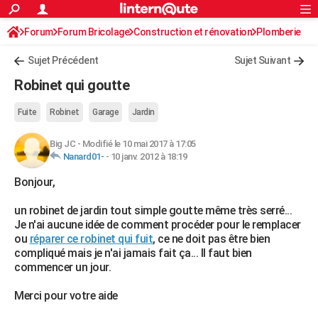
ACTUALITÉS
Forum
Forum Bricolage
Connexion
Construction et rénovation
S'inscrire
Plomberie
Rechercher
Société
Education
Villes
Politique
Faits Divers
Monde
+
SPORT
Sujet Précédent
Sujet Suivant
Football
Cyclisme
Forum
Coupe du monde 2026
Tennis
Rugby
CULTURE
Robinet qui goutte
TNT
Cinéma
Musique
Programme TV
Streaming
Sorties cinéma
+
FINANCE
Fuite
Robinet
Garage
Jardin
Impôts
Immobilier
Banque
Crédit
Retraite
Epargne
Risques naturels par ville
Assurance
AUTO
Big JC
-
Modifié le 10 mai 2017 à 17:05
Nanard01-
-
10 janv. 2012 à 18:19
Réserver un essai
Berlines
Forum auto
Essais
Citadines
SUV
+
HIGH-TECH
Bonjour,
Meilleur smartphone
Ordinateurs
Guide high-tech
Mobiles
Internet
Jeux vidéo
+
BRICOLAGE
un robinet de jardin tout simple goutte même très serré...
Aménagement intérieur
Cuisine
Jardinage
+
Forum
Extérieur
Salle de bains
Rangement
WEEK-END
Je n'ai aucune idée de comment procéder pour le remplacer
ou
réparer ce robinet qui fuit
, ce ne doit pas être bien
Escapades
Expositions
Week-end nature
Guides de France
Patrimoine
Musées
+
LIFESTYLE
compliqué mais je n'ai jamais fait ça... Il faut bien
commencer un jour.
Bien-être
Mode
+
Art de vivre
Loisirs
Modes de vie
SANTE
Merci pour votre aide
Guide de la santé
Médicaments
+
Alimentation
Maladies
Sommeil
VOYAGE