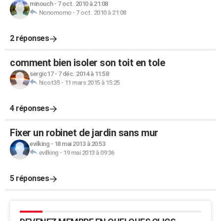
minouch
-
7 oct. 2010 à 21:08
Nonomomo
-
7 oct. 2010 à 21:08
2 réponses
comment bien isoler son toit en tole
sergic17
-
7 déc. 2014 à 11:58
hicot35
-
11 mars 2015 à 15:25
4 réponses
Fixer un robinet de jardin sans mur
evilking
-
18 mai 2013 à 20:53
evilking
-
19 mai 2013 à 09:36
5 réponses